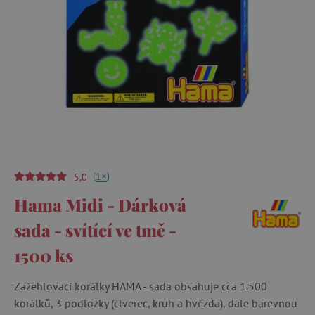
(
)
+
1
5,0
Hama Midi - Dárková
sada - svítící ve tmě -
1500 ks
Zažehlovací korálky HAMA - sada obsahuje cca 1.500
korálků, 3 podložky (čtverec, kruh a hvězda), dále barevnou