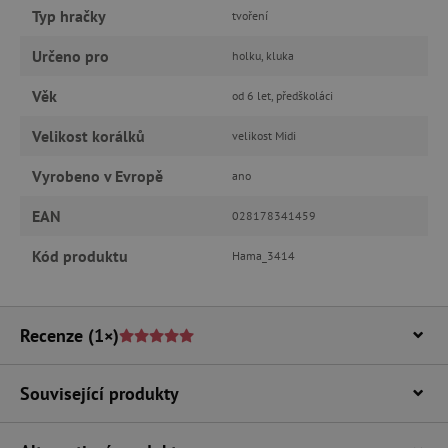
Typ hračky
tvoření
Nezbytně nutné cookies
Určeno pro
holku, kluka
Analytické cookies
Marketingové cookies
Funkční soubory
Věk
od 6 let, předškoláci
Nezbytně nutné soubory cookie umožňují
Velikost korálků
velikost Midi
základní funkce webových stránek, jako je
přihlášení uživatele a správa účtu. Webové
Vyrobeno v Evropě
ano
stránky nelze bez nezbytně nutných souborů
cookie správně používat.
EAN
028178341459
Provider
/
Název
Doména
Kód produktu
Hama_3414
__cf_bm
Cloudflare Inc.
.vimeo.com
Recenze
(1×)
Související produkty