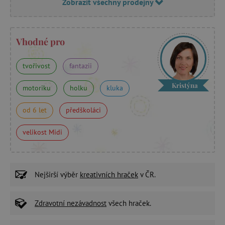
Zobrazit všechny prodejny
Vhodné pro
tvořivost
fantazii
Kristýna
motoriku
holku
kluka
od 6 let
předškoláci
velikost Midi
Nejširší výběr
kreativních hraček
v ČR.
Zdravotní nezávadnost
všech hraček.