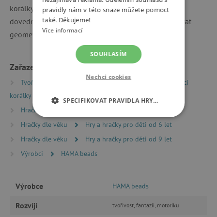
korálky rozvíjí jejich fantazii, motoriku, trpělivost a
pravidly nám v této snaze můžete pomoct
také. Děkujeme!
dovednosti – učí se počítat, poznávat barvy, rozeznávat
Více informací
geometrické útvary.
SOUHLASÍM
Zařazeno v kategoriích
Nechci cookies
Tvoření
Kreativní sady a vyrábění
Zažehlovací
korálky Hama
SPECIFIKOVAT PRAVIDLA HRY…
Hračky dle věku
Hry a hračky pro předškoláky
NEZBYTNĚ NUTNÉ COOKIES
Hračky dle věku
Hry a hračky pro děti od 6 let
Hračky dle věku
Hry a hračky pro děti od 9 let
ANALYTICKÉ COOKIES
Výrobci
HAMA beads
MARKETINGOVÉ COOKIES
Výrobce
HAMA beads
FUNKČNÍ SOUBORY
Rozvíjí
tvořivost, fantazii, motoriku