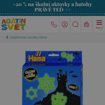
-20 % na školní aktovky a batohy
PRÁVĚ TEĎ >>
Menu
Zažehlovací korálky Hama