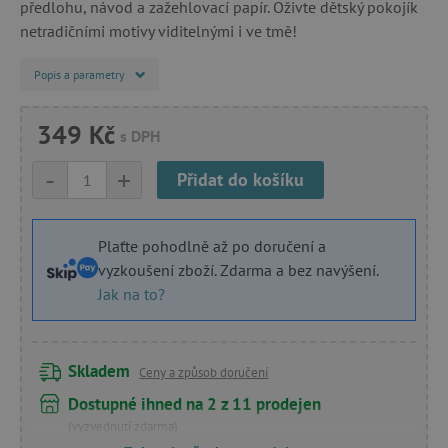
předlohu, návod a zažehlovací papír. Oživte dětský pokojík
netradičními motivy viditelnými i ve tmě!
Popis a parametry
349 Kč
s DPH
-
+
Přidat do košíku
Plaťte pohodlně až po doručení a
vyzkoušení zboží. Zdarma a bez navýšení.
Jak na to?
Skladem
Ceny a způsob doručení
Dostupné ihned na 2 z 11 prodejen
(vyzvednutí zdarma)