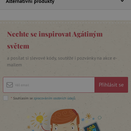
Alternativní produkty
_lb_ccc
.agatinsvet.cz
Nechte se inspirovat Agátiným
Google Privacy Policy
světem
a posílat si slevové kódy, soutěže i pozvánky na akce e-
mailem
Přihlásit se
*
Souhlasím se
zpracováním osobních údajů
.
cjConsent
.agatinsvet.cz