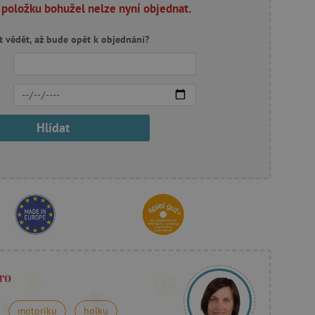
 položku bohužel nelze nyní objednat.
t vědět, až bude opět k objednání?
Hlídat
ro
motoriku
holku