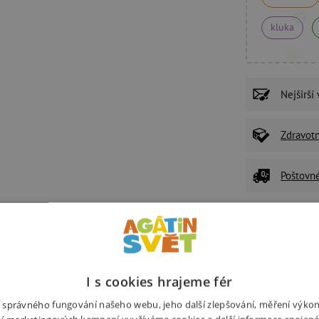
kluka
Nejširší
Zdravot
Poštovn
P
U
I s cookies hrajeme fér
Ž
z
ní správného fungování našeho webu, jeho další zlepšování, měření výko