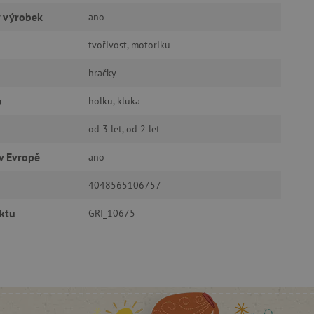
ý výrobek
ano
ozlišení mezi lidmi a
by bylo možné podávat
ebových stránek.
tvořivost, motoriku
ukládání souhlasu
ookies na webových
hračky
právními požadavky na
ie cookies.
o
holku, kluka
ukládání souhlasu
 stránkách.
od 3 let, od 2 let
a Cookie-Script.com k
se soubory cookie
v Evropě
ano
 cookie Cookie-Script.com
4048565106757
ný k udržování proměnných
ktu
GRI_10675
ozlišení mezi lidmi a
by bylo možné podávat
ebových stránek.
ozlišení mezi lidmi a
by bylo možné podávat
ebových stránek.