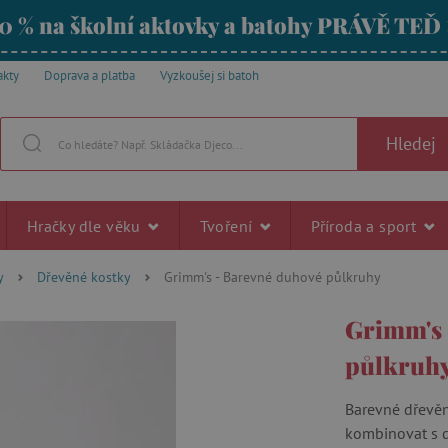
0 % na školní aktovky a batohy PRÁVĚ TEĎ
akty
Doprava a platba
Vyzkoušej si batoh
Hledej
Hračky dle věku
Tvoření
Příroda a sport
y
Dřevěné kostky
Grimm's - Barevné duhové půlkruhy
Grimm's 
půlkruh
Barevné dřevěn
kombinovat s da