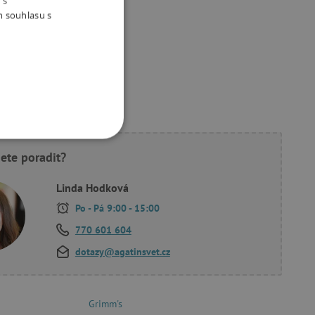
 s
m souhlasu s
ukty
OOKIES
ete poradit?
Linda Hodková
Po - Pá 9:00 - 15:00
770 601 604
oubory
dotazy@agatinsvet.cz
 účtu. Webové stránky nelze
Grimm's