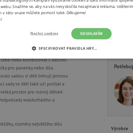
í marketingových kampaní využíváme cookies a další informace spojené
 webu. Snažíme se, aby na vás nevyskočila nezajímavá reklama. Udělení
m v této snaze můžete pomoct také. Děkujeme!
cí
Související produkty
Alternativní prod
Nechci cookies
SOUHLASÍM
SPECIFIKOVAT PRAVIDLA HRY…
e sebe nebo kombinovat s dalšími
É COOKIES
ANALYTICKÉ COOKIES
MARKETINGOVÉ C
Potřebuj
ečky pro panenky nebo díla
RY
 touto sadou si děti trénují jemnou
 sady se děti také učí počítat a
velký prostor pro rozvoj dětské
í předpoklady waldorfského a
tně nutné cookies
Analytické cookies
Marketingové cookies
Funkční s
ie umožňují základní funkce webových stránek, jako je přihlášení uživatele a správa
rů cookie správně používat.
kližky, rozměry největšího dílu
Provider
/
Výrobce
Vyprší
Popis
Doména