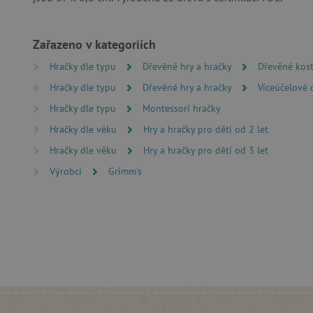
__cf_bm
Zařazeno v kategoriích
_lb_ccc
Hračky dle typu
Dřevěné hry a hračky
Dřevěné kos
Hračky dle typu
Dřevěné hry a hračky
Víceúčelové 
Hračky dle typu
Montessori hračky
cjConsent
Hračky dle věku
Hry a hračky pro děti od 2 let
Google Priv
CookieScriptConsent
Hračky dle věku
Hry a hračky pro děti od 3 let
Výrobci
Grimm's
PHPSESSID
__cf_bm
lastVisitedProduct
__cf_bm