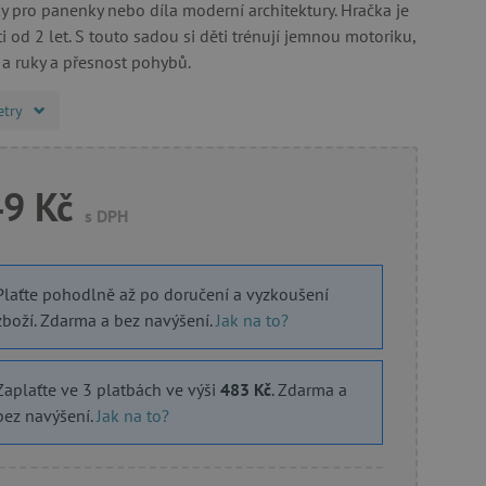
y pro panenky nebo díla moderní architektury. Hračka je
 od 2 let. S touto sadou si děti trénují jemnou motoriku,
 a ruky a přesnost pohybů.
etry
49 Kč
s DPH
Plaťte pohodlně až po doručení a vyzkoušení
zboží. Zdarma a bez navýšení.
Jak na to?
Zaplaťte ve 3 platbách ve výši
483 Kč
. Zdarma a
bez navýšení.
Jak na to?