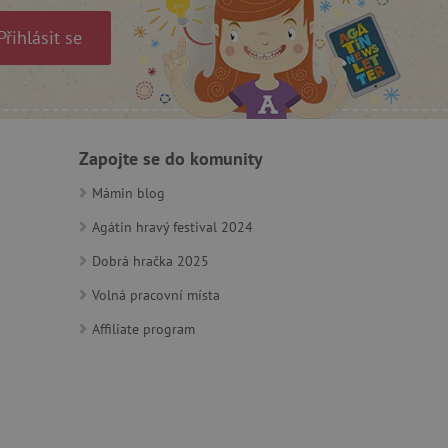
Přihlásit se
m zajišťuje hledání na
e vztahu k Pinterest
Zapojte se do komunity
s případy použití CORS po
lší soubory cookie
Mámin blog
í lepivosti založených na
).
Agátin hravý festival 2024
Dobrá hračka 2025
Volná pracovní místa
 identifikaci zařízení,
e, aby sledovala používání
Affiliate program