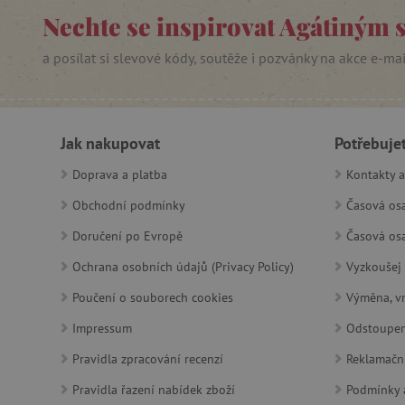
Nechte se inspirovat Agátiným 
_sp_ses.f442
featureFlagIdentifier
a posílat si slevové kódy, soutěže i pozvánky na akce e-ma
_lb
_pinterest_ct_ua
Jak nakupovat
Potřebuje
AWSALBCORS
Doprava a platba
Kontakty a
Obchodní podmínky
Časová osa
_sp_id.f442
Doručení po Evropě
Časová osa
featureFlagCheckoutExpe
Ochrana osobních údajů (Privacy Policy)
Vyzkoušej 
udid
Poučení o souborech cookies
Výměna, vr
Impressum
Odstoupen
product_filter_remember
Pravidla zpracování recenzí
Reklamačn
Pravidla řazení nabídek zboží
Podmínky a
Provider
Provi
/