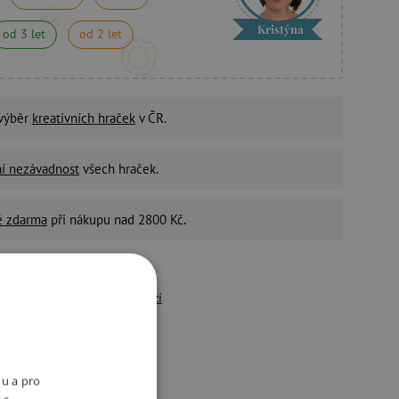
Kristýna
od 3 let
od 2 let
 výběr
kreativních hraček
v ČR.
ní nezávadnost
všech hraček.
é zdarma
při nákupu nad 2800 Kč.
4,9
/5
řes 10 500 pozitivních
recenzí
držitelný e-shop
ivotní prostředí a péči o
aměstnance bereme vážně.
nu a pro