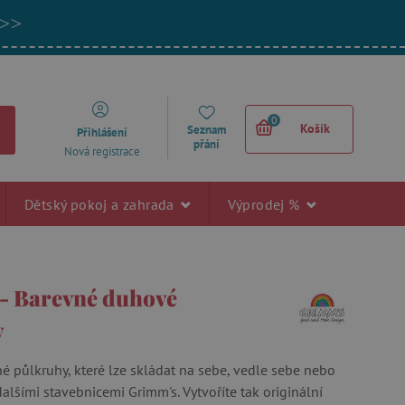
 >>
0
Košík
Seznam
Přihlášení
přání
Nová registrace
Dětský pokoj a zahrada
Výprodej %
- Barevné duhové
y
é půlkruhy, které lze skládat na sebe, vedle sebe nebo
lšími stavebnicemi Grimm's. Vytvoříte tak originální