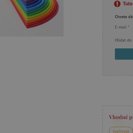
Tuto
Chcete dá
E-mail
*
Hlídat do
Vhodné p
tvořivost