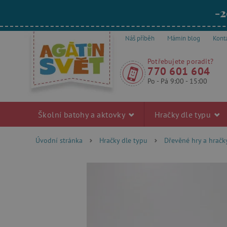
-2
Náš příběh
Mámin blog
Kont
Potřebujete poradit?
770 601 604
Po - Pá 9:00 - 15:00
Školní batohy a aktovky
Hračky dle typu
Úvodní stránka
Hračky dle typu
Dřevěné hry a hračk