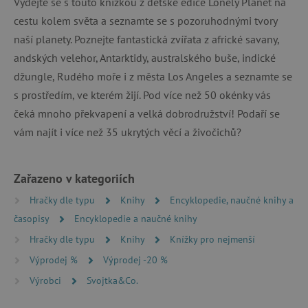
Vydejte se s touto knížkou z dětské edice Lonely Planet na
cestu kolem světa a seznamte se s pozoruhodnými tvory
naší planety. Poznejte fantastická zvířata z africké savany,
andských velehor, Antarktidy, australského buše, indické
džungle, Rudého moře i z města Los Angeles a seznamte se
s prostředím, ve kterém žijí. Pod více než 50 okénky vás
čeká mnoho překvapení a velká dobrodružství! Podaří se
vám najít i více než 35 ukrytých věcí a živočichů?
Zařazeno v kategoriích
Hračky dle typu
Knihy
Encyklopedie, naučné knihy a
časopisy
Encyklopedie a naučné knihy
Hračky dle typu
Knihy
Knížky pro nejmenší
Výprodej %
Výprodej -20 %
Výrobci
Svojtka&Co.