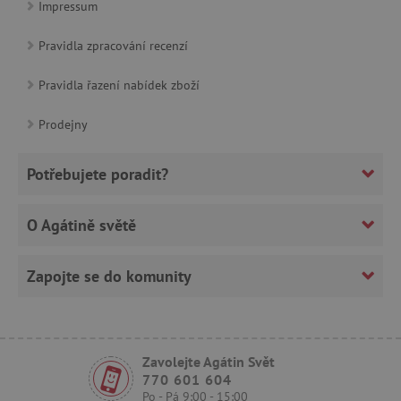
Impressum
Pravidla zpracování recenzí
Pravidla řazení nabídek zboží
Prodejny
Potřebujete poradit?
_lb_ccc
.agatinsvet.cz
Google Privacy Policy
O Agátině světě
Zapojte se do komunity
Zavolejte Agátin Svět
770 601 604
Po - Pá 9:00 - 15:00