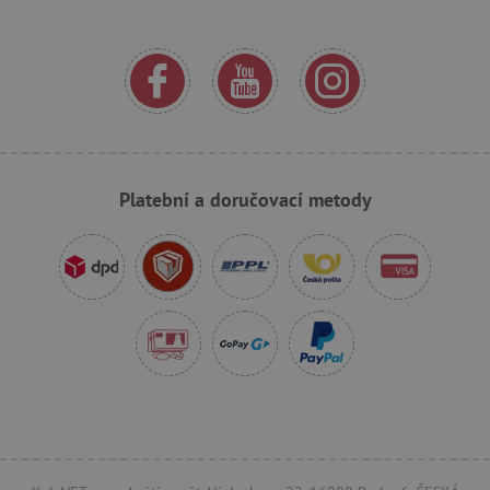
cjConsent
.agatinsvet.cz
Platební a doručovací metody
CookieScriptConsent
CookieScript
www.agatinsvet.cz