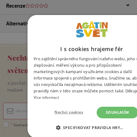
Recenze
Alternativní produkty
I s cookies hrajeme fér
Nechte se inspirovat Agátiným
Pro zajištění správného fungování našeho webu, jeho 
zlepšování, měření výkonu a pro přizpůsobení
světem
marketingových kampaní využíváme cookies a další
informace spojené s prohlížením webu. Snažíme se, ab
a posílat si slevové kódy, soutěže i pozvánky na akce e-
vás nevyskočila nezajímavá reklama. Udělením souhla
mailem
pravidly nám v této snaze můžete pomoct také. Děku
Více informací
Přihlásit se
Nechci cookies
SOUHLASÍM
*
Souhlasím se
zpracováním osobních údajů
.
SPECIFIKOVAT PRAVIDLA HRY…