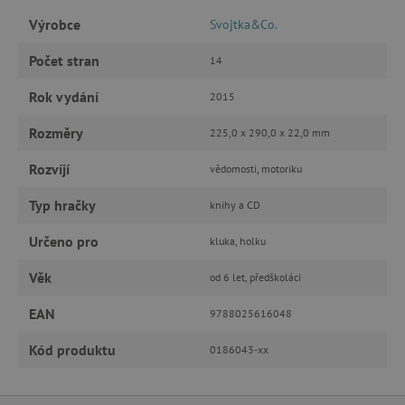
Výrobce
Svojtka&Co.
Počet stran
14
Rok vydání
2015
Rozměry
225,0 x 290,0 x 22,0 mm
Rozvíjí
vědomosti, motoriku
Typ hračky
knihy a CD
Určeno pro
kluka, holku
Věk
od 6 let, předškoláci
EAN
9788025616048
Kód produktu
0186043-xx