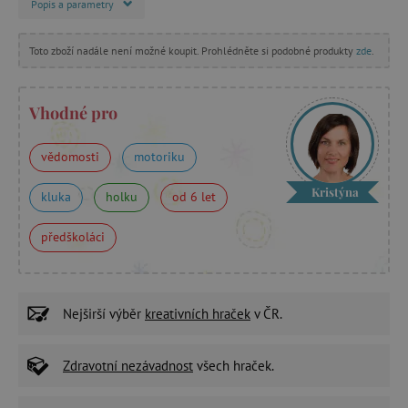
Popis a parametry
Toto zboží nadále není možné koupit. Prohlédněte si podobné produkty
zde
.
Vhodné pro
vědomosti
motoriku
Kristýna
kluka
holku
od 6 let
předškoláci
Nejširší výběr
kreativních hraček
v ČR.
Zdravotní nezávadnost
všech hraček.