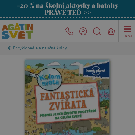
-20 % na školní aktovky a batohy
PRÁVĚ TEĎ >>
Menu
Encyklopedie a naučné knihy