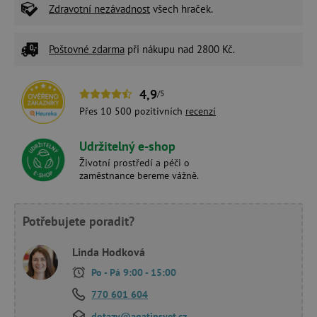
Zdravotní nezávadnost
všech hraček.
Poštovné zdarma
při nákupu nad 2800 Kč.
4,9
/5
Přes 10 500 pozitivních
recenzí
Udržitelný e-shop
Životní prostředí a péči o
zaměstnance bereme vážně.
Potřebujete poradit?
Linda Hodková
Po - Pá 9:00 - 15:00
770 601 604
dotazy@agatinsvet.cz