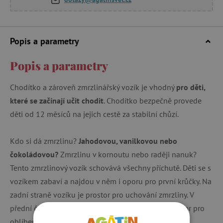
Popis a parametry
Popis a parametry
Chodítko a zároveň zmrzlinářský vozík je vhodný
pro děti,
které se začínají učit chodit
. Chodítko bezpečně provede
děti od 12 měsíců na jejich cestě za stabilní chůzí.
Kdo si dá zmrzlinu?
Jahodovou, vanilkovou nebo
čokoládovou?
Zmrzlinu v kornoutu nebo raději nanuk?
Tento zmrzlinový vozík schovává všechny příchutě. Děti se s
vozíkem zabaví a najdou v něm i oporu pro první krůčky. Na
zadní straně vozíku je prostor pro uchování zmrzliny. V
přední části má vozík dostatečně velký úložný prostor pro
oblíbené hračky. Vyrobeno ze dřeva s certifikací FSC®.