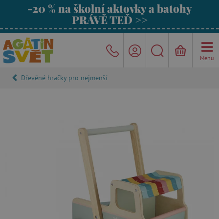
-20 % na školní aktovky a batohy
PRÁVĚ TEĎ >>
Menu
Dřevěné hračky pro nejmenší