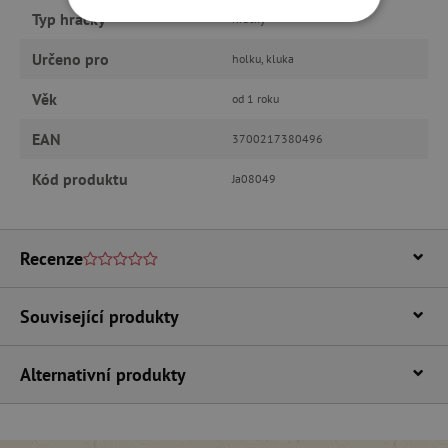
Typ hračky
hračky
NEZBYTNĚ NUTNÉ COOKIES
Určeno pro
holku, kluka
ANALYTICKÉ COOKIES
Věk
od 1 roku
MARKETINGOVÉ COOKIES
EAN
3700217380496
FUNKČNÍ SOUBORY
Kód produktu
Ja08049
Recenze
Nezbytně nutné cookies
Analytické cookies
Marketingové cookies
Související produkty
Funkční soubory
Nezbytně nutné soubory cookie umožňují
Alternativní produkty
základní funkce webových stránek, jako je
přihlášení uživatele a správa účtu. Webové
stránky nelze bez nezbytně nutných souborů
cookie správně používat.