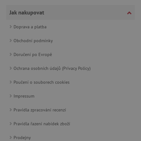
Jak nakupovat
Doprava a platba
cjConsent
.agatinsvet.cz
Obchodní podmínky
Doručení po Evropě
Ochrana osobních údajů (Privacy Policy)
Poučení o souborech cookies
CookieScriptConsent
CookieScript
www.agatinsvet.cz
Impressum
Pravidla zpracování recenzí
Pravidla řazení nabídek zboží
Prodejny