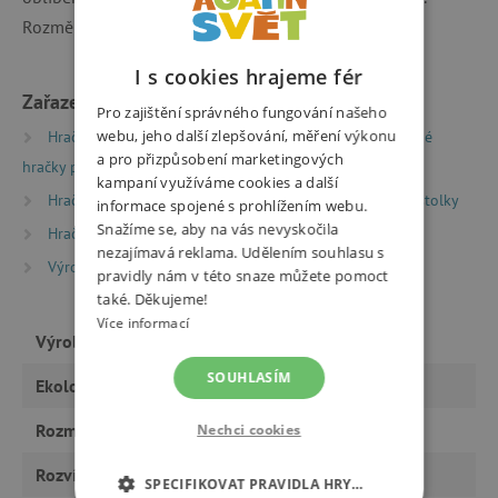
Rozměry vozíku jsou 41 x 31 x 48,5 cm.
I s cookies hrajeme fér
Zařazeno v kategoriích
Pro zajištění správného fungování našeho
webu, jeho další zlepšování, měření výkonu
Hračky dle typu
Dřevěné hry a hračky
Dřevěné
a pro přizpůsobení marketingových
hračky pro nejmenší
kampaní využíváme cookies a další
Hračky dle typu
Odrážedla, chodítka a motorické stolky
informace spojené s prohlížením webu.
Snažíme se, aby na vás nevyskočila
Hračky dle věku
Hry a hračky pro batolata
nezajímavá reklama. Udělením souhlasu s
Výrobci
Janod
pravidly nám v této snaze můžete pomoct
také. Děkujeme!
Více informací
Výrobce
Janod
SOUHLASÍM
Ekologický výrobek
ano
Rozměry
Nechci cookies
41 x 31 x 48,5 cm
Rozvíjí
motoriku
SPECIFIKOVAT PRAVIDLA HRY…