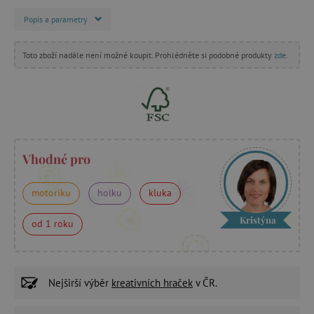
Popis a parametry
Toto zboží nadále není možné koupit. Prohlédněte si podobné produkty
zde
.
Vhodné pro
motoriku
holku
kluka
Kristýna
od 1 roku
Nejširší výběr
kreativních hraček
v ČR.