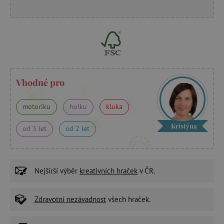
Vhodné pro
motoriku
holku
kluka
Kristýna
od 3 let
od 2 let
Nejširší výběr
kreativních hraček
v ČR.
Zdravotní nezávadnost
všech hraček.