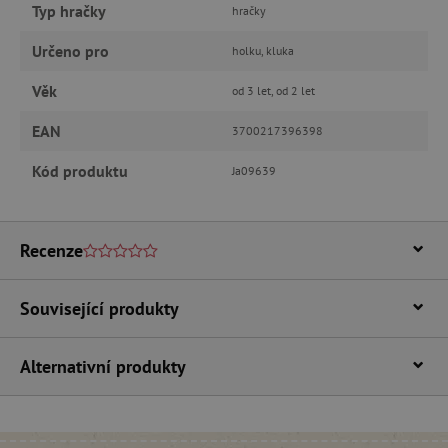
Typ hračky
hračky
Nezbytně nutné cookies
Určeno pro
holku, kluka
Analytické cookies
Marketingové cookies
Věk
od 3 let, od 2 let
Funkční soubory
EAN
Nezbytně nutné soubory cookie umožňují
3700217396398
základní funkce webových stránek, jako je
přihlášení uživatele a správa účtu. Webové
Kód produktu
Ja09639
stránky nelze bez nezbytně nutných souborů
cookie správně používat.
Provider
/
Název
Doména
Recenze
__cf_bm
Cloudflare Inc.
.vimeo.com
Související produkty
Alternativní produkty