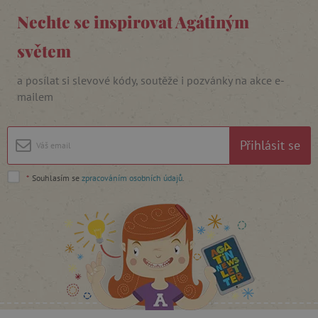
Nechte se inspirovat Agátiným
_lb_ccc
.agatinsvet.cz
světem
a posílat si slevové kódy, soutěže i pozvánky na akce e-
Google Privacy Policy
mailem
Přihlásit se
*
Souhlasím se
zpracováním osobních údajů
.
cjConsent
.agatinsvet.cz