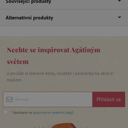
Související produkty
Alternativní produkty
Nechte se inspirovat Agátiným
cjConsent
.agatinsvet.cz
světem
a posílat si slevové kódy, soutěže i pozvánky na akce e-
mailem
CookieScriptConsent
CookieScript
Přihlásit se
www.agatinsvet.cz
*
Souhlasím se
zpracováním osobních údajů
.