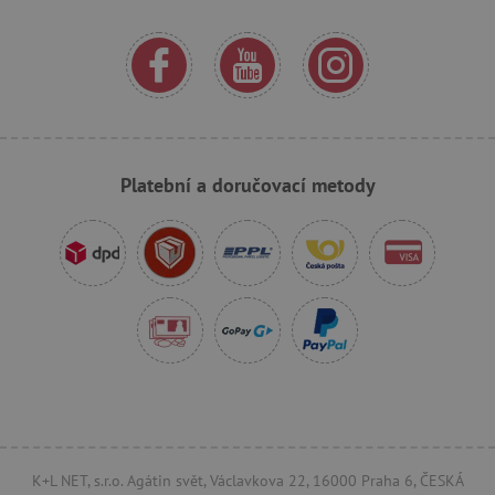
_pinterest_ct_ua
Pinterest Inc.
.ct.pinterest.com
AWSALBCORS
Amazon.com Inc.
www.pages06.net
Platební a doručovací metody
_sp_id.f442
www.agatinsvet.cz
K+L NET, s.r.o. Agátin svět, Václavkova 22, 16000 Praha 6, ČESKÁ