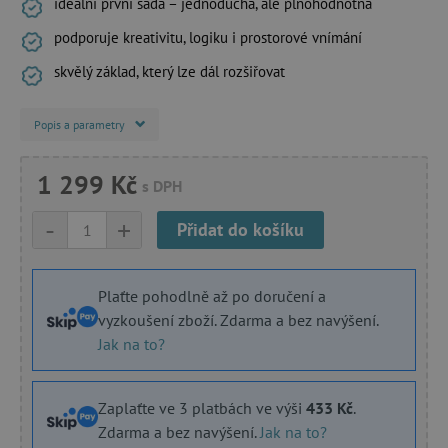
ideální první sada – jednoduchá, ale plnohodnotná
podporuje kreativitu, logiku i prostorové vnímání
skvělý základ, který lze dál rozšiřovat
Popis a parametry
1 299 Kč
s DPH
-
+
Přidat do košíku
Plaťte pohodlně až po doručení a
vyzkoušení zboží. Zdarma a bez navýšení.
Jak na to?
Zaplaťte ve 3 platbách ve výši
433 Kč
.
Zdarma a bez navýšení.
Jak na to?