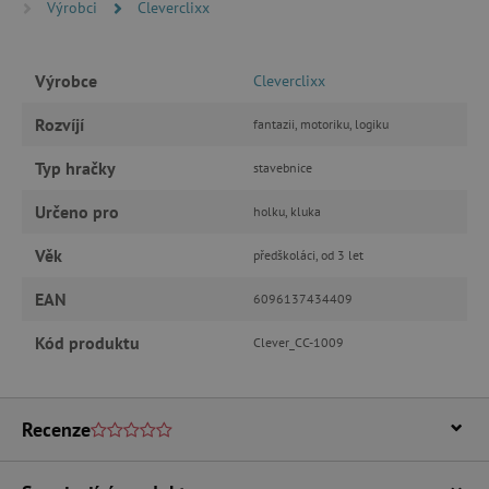
Výrobci
Cleverclixx
přihlášení uživatele a správa účtu. Webové
stránky nelze bez nezbytně nutných souborů
cookie správně používat.
Výrobce
Provider
/
Cleverclixx
Název
Doména
Rozvíjí
fantazii, motoriku, logiku
__cf_bm
Cloudflare Inc.
.vimeo.com
Typ hračky
stavebnice
Určeno pro
holku, kluka
Věk
předškoláci, od 3 let
EAN
6096137434409
Kód produktu
Clever_CC-1009
_lb_ccc
.agatinsvet.cz
Recenze
Google Privacy Policy