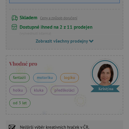
Skladem
Ceny a způsob doručení
Dostupné ihned na 2 z 11 prodejen
(vyzvednutí zdarma)
Zobrazit všechny prodejny
Vhodné pro
fantazii
motoriku
logiku
Kristýna
holku
kluka
předškoláci
od 3 let
Nejširší výběr
kreativních hraček
v ČR.