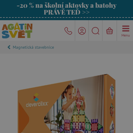
-20 % na školní aktovky a batohy
PRÁVĚ TEĎ >>
Menu
Magnetická stavebnice