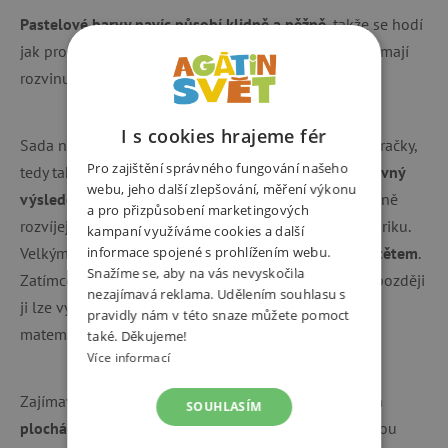
Pastelové barvy navíc působí klidně a něžně
, takže se hodí
jak pro malé děti, tak třeba pro starší slečny, které už mají
rozvinuté estetické cítění.
I s cookies hrajeme fér
Sada navíc splňuje charakteristiku tvz. open-ended hračky,
Pro zajištění správného fungování našeho
tedy takové, která
nemá žádný pevný návod ani „správný
webu, jeho další zlepšování, měření výkonu
výsledek“.
Děti si samy určují, co vytvoří, a tím přirozeně
a pro přizpůsobení marketingových
rozvíjejí svou fantazii, logické myšlení i jemnou motoriku.
kampaní využíváme cookies a další
Velkým plusem je i to, že
stavebnice roste spolu s dítětem
.
informace spojené s prohlížením webu.
Snažíme se, aby na vás nevyskočila
Zatímco na začátku slouží k jednoduchým stavbám, později
nezajímavá reklama. Udělením souhlasu s
ji lze využít i jako hravou pomůcku pro pochopení
pravidly nám v této snaze můžete pomoct
matematiky a geometrie.
také. Děkujeme!
Více informací
Zajímavou možností je také
stavění na magnetických
SOUHLASÍM
plochách, třeba na topení nebo lednici
. Děti tak mohou