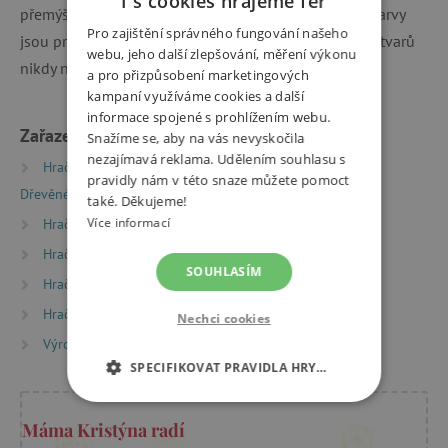
I s cookies hrajeme fér
přemýšlet. Hračka je vyrobena z kvalitního dřeva a barvy
Pro zajištění správného fungování našeho
jsou pro děti zcela bezpečné a odolné. Učení barev a tvarů
webu, jeho další zlepšování, měření výkonu
nikdy nebylo zábavnější než s touto vkládačkou.
a pro přizpůsobení marketingových
kampaní využíváme cookies a další
informace spojené s prohlížením webu.
Zařazeno v kategoriích
Snažíme se, aby na vás nevyskočila
nezajímavá reklama. Udělením souhlasu s
Hračky dle typu
Puzzle, mozaiky a vkládačky
pravidly nám v této snaze můžete pomoct
Dřevěné vkládačky
také. Děkujeme!
Více informací
Hračky dle typu
Oceněné hry a hračky
Hračky dle typu
Montessori hračky
SOUHLASÍM
Hračky dle věku
Hry a hračky pro děti od 2 let
Hračky dle věku
Hry a hračky pro děti od 3 let
Nechci cookies
Výrobci
Janod
SPECIFIKOVAT PRAVIDLA HRY…
NEZBYTNĚ NUTNÉ COOKIES
Máma Kristýna radí