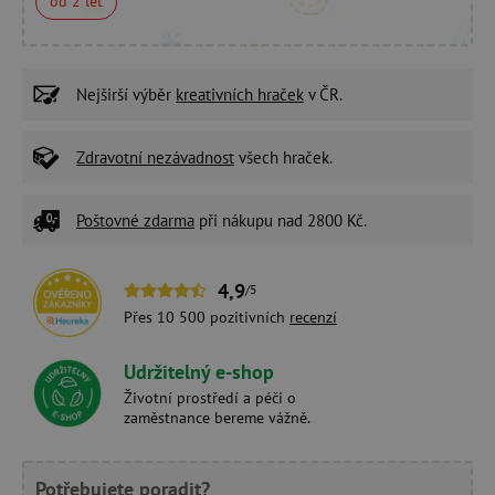
od 2 let
Nejširší výběr
kreativních hraček
v ČR.
Zdravotní nezávadnost
všech hraček.
Poštovné zdarma
při nákupu nad 2800 Kč.
4,9
/5
Přes 10 500 pozitivních
recenzí
Udržitelný e-shop
Životní prostředí a péči o
zaměstnance bereme vážně.
Potřebujete poradit?