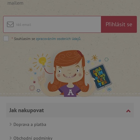
mailem
cjConsent
.agatinsvet.cz
Přihlásit se
*
Souhlasím se
zpracováním osobních údajů
.
CookieScriptConsent
CookieScript
www.agatinsvet.cz
Jak nakupovat
Doprava a platba
Obchodní podmínky