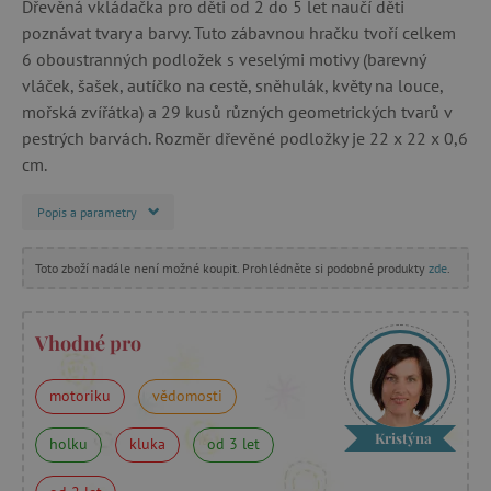
Dřevěná vkládačka pro děti od 2 do 5 let naučí děti
poznávat tvary a barvy. Tuto zábavnou hračku tvoří celkem
6 oboustranných podložek s veselými motivy (barevný
vláček, šašek, autíčko na cestě, sněhulák, květy na louce,
mořská zvířátka) a 29 kusů různých geometrických tvarů v
pestrých barvách. Rozměr dřevěné podložky je 22 x 22 x 0,6
cm.
Popis a parametry
Toto zboží nadále není možné koupit. Prohlédněte si podobné produkty
zde
.
Vhodné pro
motoriku
vědomosti
Kristýna
holku
kluka
od 3 let