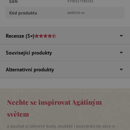
EAN
3700217380281
Kód produktu
Ja08028-xx
Recenze
(5×)
Související produkty
_lb_ccc
.agatinsvet.cz
Alternativní produkty
Google Privacy Policy
Nechte se inspirovat Agátiným
světem
a posílat si slevové kódy, soutěže i pozvánky na akce e-