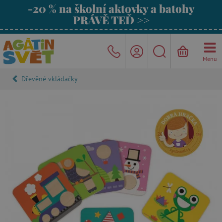
-20 % na školní aktovky a batohy
PRÁVĚ TEĎ >>
Menu
Dřevěné vkládačky