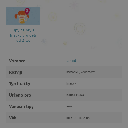
ANALYTICKÉ COOKIES
MARKETINGOVÉ COOKIES
FUNKČNÍ SOUBORY
Tipy na hry a
hračky pro děti
od 2 let
Nezbytně nutné cookies
Výrobce
Janod
Analytické cookies
Marketingové cookies
Rozvíjí
motoriku, vědomosti
Funkční soubory
Typ hračky
Nezbytně nutné soubory cookie umožňují
hračky
základní funkce webových stránek, jako je
přihlášení uživatele a správa účtu. Webové
Určeno pro
holku, kluka
stránky nelze bez nezbytně nutných souborů
cookie správně používat.
Vánoční tipy
ano
Provider
/
Název
Doména
Věk
od 3 let, od 2 let
__cf_bm
Cloudflare Inc.
.vimeo.com