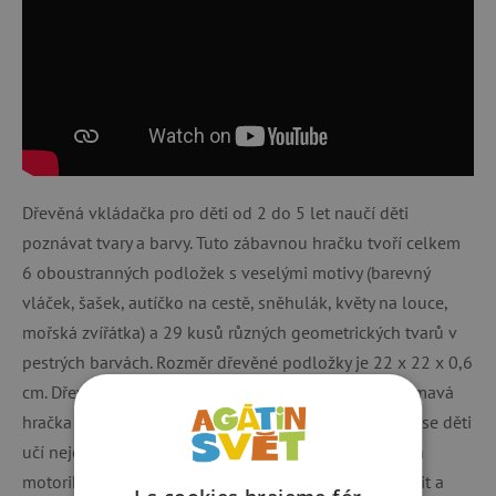
Dřevěná vkládačka pro děti od 2 do 5 let naučí děti
poznávat tvary a barvy. Tuto zábavnou hračku tvoří celkem
6 oboustranných podložek s veselými motivy (barevný
vláček, šašek, autíčko na cestě, sněhulák, květy na louce,
mořská zvířátka) a 29 kusů různých geometrických tvarů v
pestrých barvách. Rozměr dřevěné podložky je 22 x 22 x 0,6
cm. Dřevěná vkládačka je jednoduchá, ale velmi zajímavá
hračka užitečná pro rozvoj dětí. S pomocí této hračky se děti
učí nejen poznávat barvy a tvary, ale rozvíjí se i jemná
motorika a koncentrace. Děti se při hře musí soustředit a