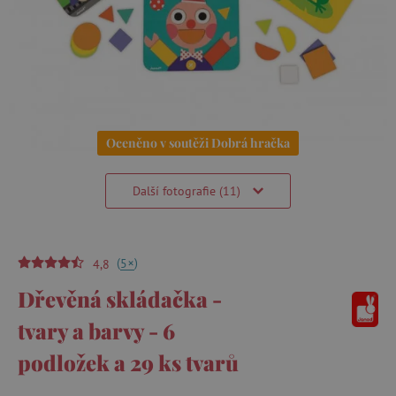
Oceněno v soutěži Dobrá hračka
Další fotografie (11)
(
)
+
5
4,8
Dřevěná skládačka -
tvary a barvy - 6
podložek a 29 ks tvarů