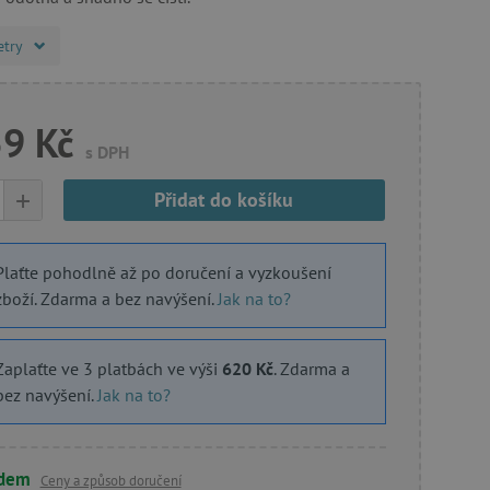
etry
59 Kč
s DPH
+
Přidat do košíku
Plaťte pohodlně až po doručení a vyzkoušení
zboží. Zdarma a bez navýšení.
Jak na to?
Zaplaťte ve 3 platbách ve výši
620 Kč
. Zdarma a
bez navýšení.
Jak na to?
adem
Ceny a způsob doručení