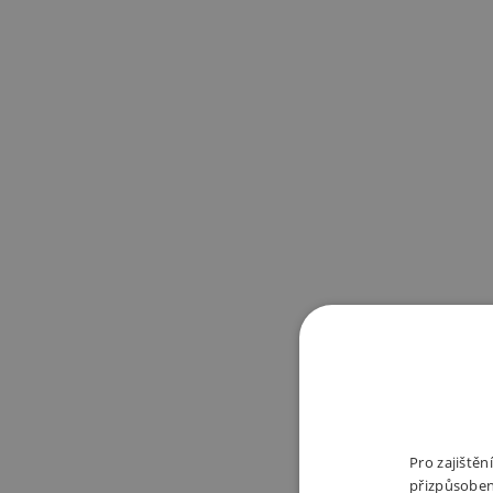
Pro zajiště
přizpůsoben