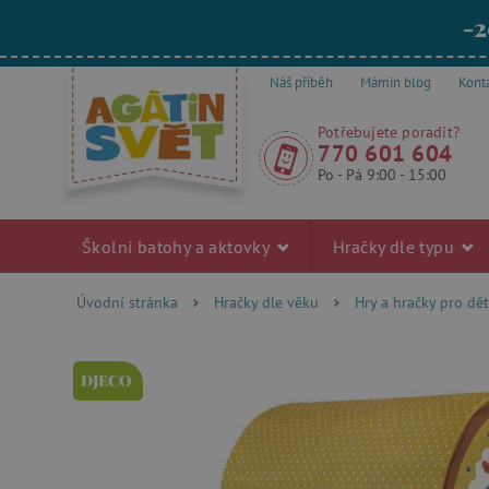
-2
Náš příběh
Mámin blog
Kont
Potřebujete poradit?
770 601 604
Po - Pá 9:00 - 15:00
Školní batohy a aktovky
Hračky dle typu
Úvodní stránka
Hračky dle věku
Hry a hračky pro dět
DJECO