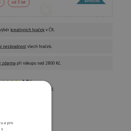
Kristýna
i
od 3 let
 výběr
kreativních hraček
v ČR.
ní nezávadnost
všech hraček.
é zdarma
při nákupu nad 2800 Kč.
4,9
/5
řes 10 500 pozitivních
recenzí
držitelný e-shop
ivotní prostředí a péči o
aměstnance bereme vážně.
nu a pro
 s