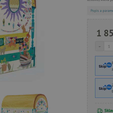
Popis a param
1 8
-
Skl