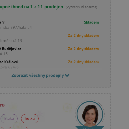
upné ihned na 1 z 11 prodejen
(vyzvednutí zdarma)
a 9
Skladem
imská 897/hala E4
Za 2 dny skladem
obrněnská 13
é Budějovice
Za 2 dny skladem
ká 13
ec Králové
Za 2 dny skladem
lova 624/6
Zobrazit všechny prodejny
ro
kluka
holku