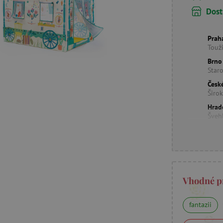
Dost
Prah
Touž
Brno
Star
Česk
Širo
Hrad
Šveh
Vhodné p
fantazii