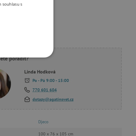
m souhlasu s
ukty
ete poradit?
OOKIES
Linda Hodková
Po - Pá 9:00 - 15:00
770 601 604
dotazy@agatinsvet.cz
oubory
 účtu. Webové stránky nelze
Djeco
100 x 76 x 105 cm