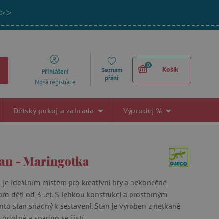
 >>
0
Košík
Seznam
Přihlášení
přání
Nová registrace
Dětský pokoj a zahrada
Výprodej %
tan - Maringotka
 je ideálním místem pro kreativní hry a nekonečné
ro děti od 3 let. S lehkou konstrukcí a prostorným
ento stan snadný k sestavení. Stan je vyroben z netkané
je odolná a snadno se čistí.