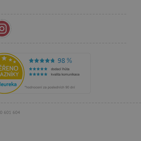
e Docs zajištěním
k návštěvníci používají
ových stránkách.
om, jak si webové stránky
odkud pocházejí, a
mi k optimalizaci
ování personalizovaných
vu relace.
azení vhodné reklamy.
stránkách.
ledování uživatelských
bsahu webových stránek
žeb a obsahu. Může
 uživatelů a preferencích
amních a marketingových
á k řízení uživatelských
 k zapamatování volby
rsonalizovaných funkcí.
je jednoznačně přiřazené
tele a shromažďuje údaje o
mohou být odeslána k
770 601 604
á k identifikaci četnosti
vník přístup k webovým
 návštěvách uživatele na
říklad které stránky byly