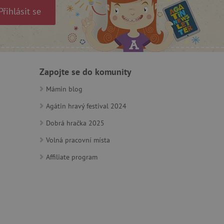
Přihlásit se
m zajišťuje hledání na
e vztahu k Pinterest
Zapojte se do komunity
s případy použití CORS po
lší soubory cookie
Mámin blog
í lepivosti založených na
).
Agátin hravý festival 2024
Dobrá hračka 2025
Volná pracovní místa
 identifikaci zařízení,
Affiliate program
e, aby sledovala používání