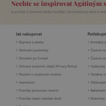
Nechte se inspirovat Agátiným 
_sp_ses.f442
featureFlagIdentifier
a posílat si slevové kódy, soutěže i pozvánky na akce e-ma
_lb
_pinterest_ct_ua
Jak nakupovat
Potřebuje
AWSALBCORS
Doprava a platba
Kontakty a
Obchodní podmínky
Časová osa
_sp_id.f442
Doručení po Evropě
Časová osa
featureFlagCheckoutExpe
Ochrana osobních údajů (Privacy Policy)
Vyzkoušej 
udid
Poučení o souborech cookies
Výměna, vr
Impressum
Odstoupen
product_filter_remember
Pravidla zpracování recenzí
Reklamačn
Pravidla řazení nabídek zboží
Podmínky a
Provider
Provi
/
Název
Název