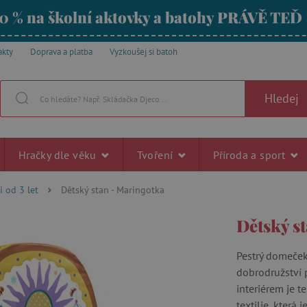
0 % na školní aktovky a batohy PRÁVĚ TEĎ
akty
Doprava a platba
Vyzkoušej si batoh
Hledej
Hračky dle věku
Tvoření
Příroda a sport
i od 3 let
Dětský stan - Maringotka
Dětský s
Pestrý domeček
dobrodružství p
interiérem je t
textilie, která 