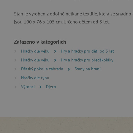
__cf_bm
Stan je vyroben z odolné netkané textilie, která se snadno
jsou 100 x 76 x 105 cm. Určeno dětem od 3 let.
_lb_ccc
Zařazeno v kategoriích
cjConsent
Hračky dle věku
Hry a hračky pro děti od 3 let
Google Priv
CookieScriptConsent
Hračky dle věku
Hry a hračky pro předškoláky
Dětský pokoj a zahrada
Stany na hraní
Hračky dle typu
PHPSESSID
Výrobci
Djeco
__cf_bm
lastVisitedProduct
__cf_bm