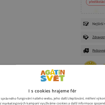
předškolác
Nejširší
Zdravot
Poštovn
P
U
Ž
I s cookies hrajeme fér
z
ní správného fungování našeho webu, jeho další zlepšování, měření výko
í marketingových kampaní využíváme cookies a další informace spojené