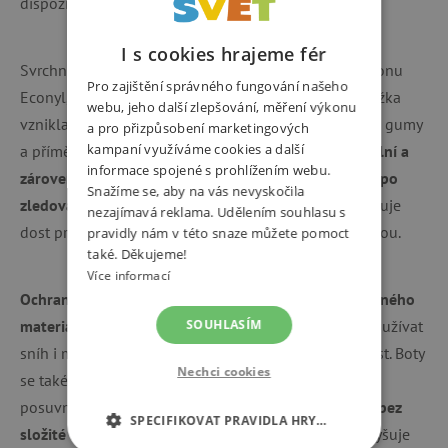
dispozici jsou ve v
elikostech od 21 do 32.
I s cookies hrajeme fér
Svrchní část je vyrobena ze 100% recyklovaného nylonu
Pro zajištění správného fungování našeho
Econyl, podšívku tvoří recyklovaný polyester a podrážka
webu, jeho další zlepšování, měření výkonu
vznikla ze směsi 70 % syntetické gumy, 30 % přírodní gumy
a pro přizpůsobení marketingových
kampaní využíváme cookies a další
a příměsi řas Bloom Foam. Díky tomu je
tenká, flexibilní a
informace spojené s prohlížením webu.
zároveň neklouže
, což dává dětem
jistotu při chůzi i po
Snažíme se, aby na vás nevyskočila
zledovatělých chodnících
. Široká špička navíc poskytuje
nezajímavá reklama. Udělením souhlasu s
dost prostoru pro prsty a podporuje zdravý vývoj nohou.
pravidly nám v této snaze můžete pomoct
také. Děkujeme!
Více informací
Ochrana proti vodě je zajištěna kombinací voděodolného
materiálu a membrány AffenTex
, takže si děti mohou užívat
SOUHLASÍM
sníh i mokré kaluže, aniž by se dovnitř dostala vlhkost. Boty
Nechci cookies
se také velmi snadno obouvají — elastické tkaničky s
posuvným jezdcem
dovolují snadné obutí a utažení bez
SPECIFIKOVAT PRAVIDLA HRY…
složité manipulace
. Reflexní doplněk na patě pak zvyšuje