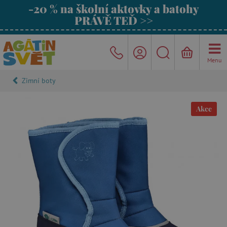
-20 % na školní aktovky a batohy
PRÁVĚ TEĎ >>
Menu
Zimní boty
Akce