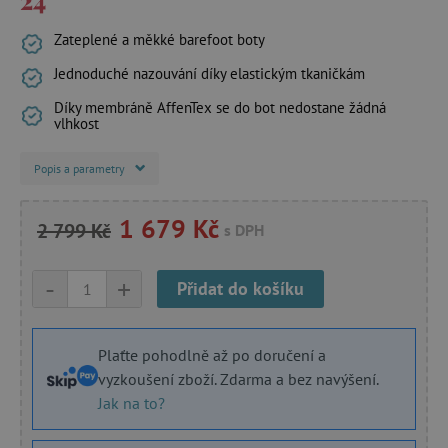
Zateplené a měkké barefoot boty
Jednoduché nazouvání díky elastickým tkaničkám
Díky membráně AffenTex se do bot nedostane žádná
vlhkost
Popis a parametry
1 679 Kč
2 799 Kč
s DPH
-
+
Přidat do košíku
Plaťte pohodlně až po doručení a
vyzkoušení zboží. Zdarma a bez navýšení.
Jak na to?