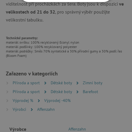
viditelnost při procházkách za šera. Boty jsou k dispozici
ve
NEZBYTNĚ NUTNÉ COOKIES
velikostech od 21 do 32
, pro správný výběr použijte
ANALYTICKÉ COOKIES
velikostní tabulku.
MARKETINGOVÉ COOKIES
Technické parametry:
materiál svršku: 100% recyklovaný Econyl nylon
FUNKČNÍ SOUBORY
materiál podšívky: 100% recyklovaný polyester
materiál podrážky: Směs 70% syntetické a 30% přírodní gumy a 30% podíl řas
(Bloom Foam)
Zařazeno v kategoriích
Nezbytně nutné cookies
Analytické cookies
Marketingové cookies
Příroda a sport
Dětské boty
Zimní boty
Funkční soubory
Příroda a sport
Dětské boty
Barefoot
Výprodej %
Výprodej -40%
Nezbytně nutné soubory cookie umožňují
základní funkce webových stránek, jako je
Výrobci
Affenzahn
přihlášení uživatele a správa účtu. Webové
stránky nelze bez nezbytně nutných souborů
cookie správně používat.
Výrobce
Affenzahn
Provider
/
Název