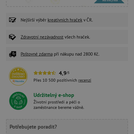
Nejširší výběr
kreativních hraček
v ČR.
Zdravotní nezávadnost
všech hraček.
Poštovné zdarma
při nákupu nad 2800 Kč.
4,9
/5
Přes 10 500 pozitivních
recenzí
Udržitelný e-shop
Životní prostředí a péči o
zaměstnance bereme vážně.
Potřebujete poradit?