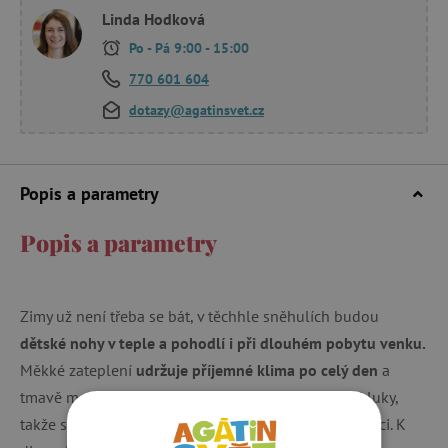
Linda Hodková
Po - Pá 9:00 - 15:00
770 601 604
dotazy@agatinsvet.cz
Popis a parametry
Popis a parametry
Zimy už není třeba se bát, v těchhle sněhulích budou
dětské nohy v teple a pohodlí i při dlouhém pobytu venku.
Měkké zateplení
udržuje příjemné klima po celý den
a
tmavě modré provedení je univerzální pro holky i kluky,
takže se boty dají snadno předat mladšímu sourozenci. K