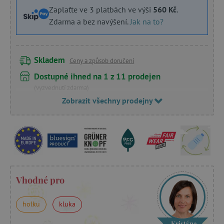
Zaplaťte ve 3 platbách ve výši
560 Kč
.
Zdarma a bez navýšení.
Jak na to?
Skladem
Ceny a způsob doručení
Dostupné ihned na 1 z 11 prodejen
(vyzvednutí zdarma)
Zobrazit všechny prodejny
Vhodné pro
holku
kluka
Kristýna