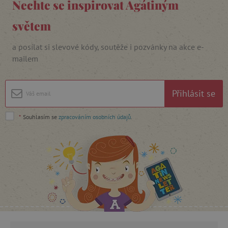
Nechte se inspirovat Agátiným
světem
a posílat si slevové kódy, soutěže i pozvánky na akce e-
cjConsent
.agatinsvet.cz
mailem
Přihlásit se
*
Souhlasím se
zpracováním osobních údajů
.
CookieScriptConsent
CookieScript
www.agatinsvet.cz