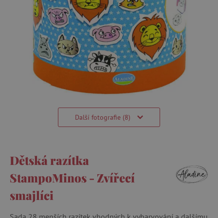
Další fotografie (8)
Dětská razítka
StampoMinos - Zvířecí
smajlíci
Sada 28 menších razítek vhodných k vybarvování a dalšímu