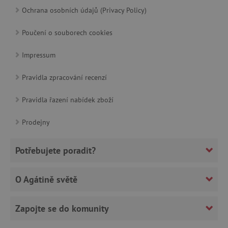
Ochrana osobních údajů (Privacy Policy)
cjConsent
.agatinsvet.cz
Poučení o souborech cookies
Impressum
Pravidla zpracování recenzí
CookieScriptConsent
CookieScript
www.agatinsvet.cz
Pravidla řazení nabídek zboží
Prodejny
Potřebujete poradit?
O Agátině světě
Zapojte se do komunity
PHPSESSID
PHP.net
p
www.agatinsvet.cz