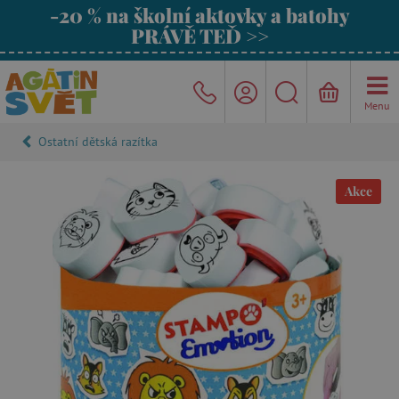
-20 % na školní aktovky a batohy
PRÁVĚ TEĎ >>
Menu
Ostatní dětská razítka
Akce