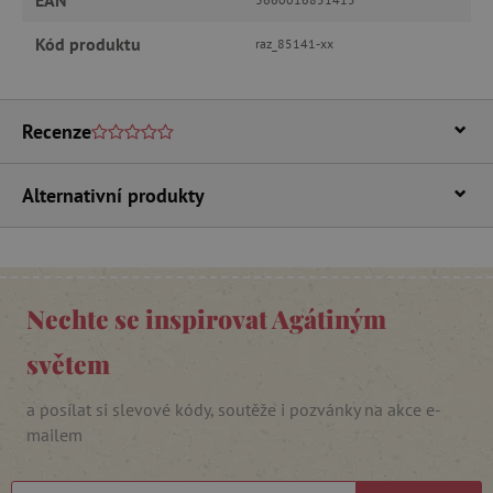
MARKETINGOVÉ COOKIES
Kód produktu
raz_85141-xx
FUNKČNÍ SOUBORY
Recenze
Nezbytně nutné cookies
Alternativní produkty
Analytické cookies
Marketingové cookies
Funkční soubory
Nezbytně nutné soubory cookie umožňují
základní funkce webových stránek, jako je
Nechte se inspirovat Agátiným
přihlášení uživatele a správa účtu. Webové
stránky nelze bez nezbytně nutných souborů
světem
cookie správně používat.
Provider
/
Název
a posílat si slevové kódy, soutěže i pozvánky na akce e-
Doména
mailem
__cf_bm
Cloudflare Inc.
.vimeo.com