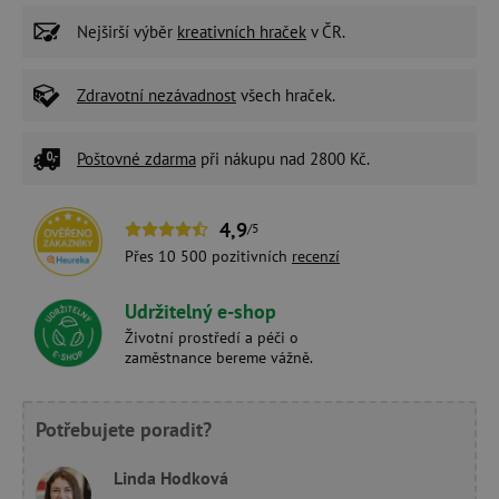
Nejširší výběr
kreativních hraček
v ČR.
Zdravotní nezávadnost
všech hraček.
Poštovné zdarma
při nákupu nad 2800 Kč.
4,9
/5
Přes 10 500 pozitivních
recenzí
Udržitelný e-shop
Životní prostředí a péči o
zaměstnance bereme vážně.
Potřebujete poradit?
Linda Hodková