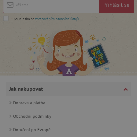
Přihlásit se
*
Souhlasím se
zpracováním osobních údajů
.
_lb_ccc
.agatinsvet.cz
Google Privacy Policy
Jak nakupovat
Doprava a platba
Obchodní podmínky
Doručení po Evropě