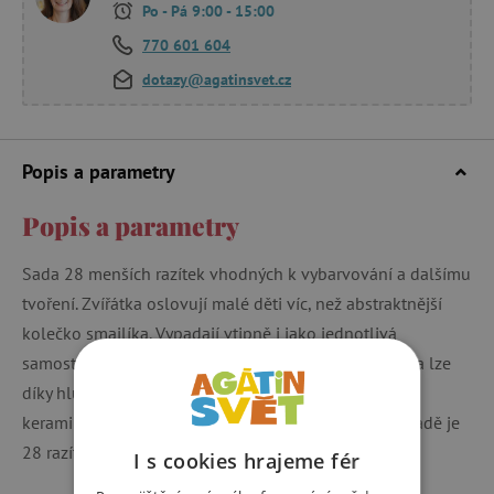
Po - Pá 9:00 - 15:00
770 601 604
dotazy@agatinsvet.cz
Popis a parametry
Popis a parametry
Sada 28 menších razítek vhodných k vybarvování a dalšímu
tvoření. Zvířátka oslovují malé děti víc, než abstraktnější
kolečko smajlíka. Vypadají vtipně i jako jednotlivá
samostatná razítka jako doplněk na přáníčka.. Razítka lze
díky hluboké textuře využít i na potisk textilu, či do
keramiky, samotvdnoucích hmot, modelín a fima. V sadě je
28 razítek a razítkovací polštářek.
I s cookies hrajeme fér