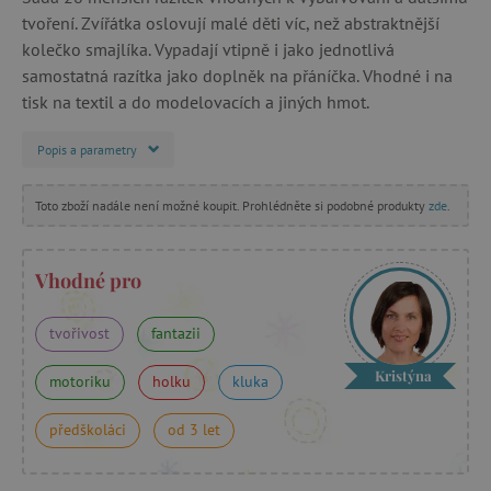
tvoření. Zvířátka oslovují malé děti víc, než abstraktnější
kolečko smajlíka. Vypadají vtipně i jako jednotlivá
samostatná razítka jako doplněk na přáníčka. Vhodné i na
tisk na textil a do modelovacích a jiných hmot.
Popis a parametry
Toto zboží nadále není možné koupit. Prohlédněte si podobné produkty
zde
.
Vhodné pro
tvořivost
fantazii
Kristýna
motoriku
holku
kluka
předškoláci
od 3 let