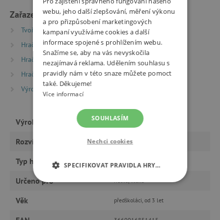
Pro zajištění správného fungování našeho
webu, jeho další zlepšování, měření výkonu
Zařazeno v kategoriích
a pro přizpůsobení marketingových
Tvoření
Razítka
Ostatní dětská razítka
kampaní využíváme cookies a další
informace spojené s prohlížením webu.
Hračky dle věku
Hry a hračky pro děti od 3 let
Snažíme se, aby na vás nevyskočila
Hračky dle věku
Hry a hračky pro předškoláky
nezajímavá reklama. Udělením souhlasu s
pravidly nám v této snaze můžete pomoct
Hračky dle typu
také. Děkujeme!
Výrobci
Aladine
Více informací
SOUHLASÍM
Výrobce
Aladine
Rozvíjí
Nechci cookies
tvořivost, fantazii, motoriku
Typ hračky
tvoření
SPECIFIKOVAT PRAVIDLA HRY…
Určeno pro
holku, kluka
NEZBYTNĚ NUTNÉ COOKIES
Věk
předškoláci, od 3 let
ANALYTICKÉ COOKIES
EAN
3660016851415