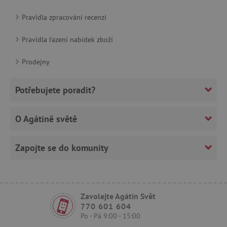
Pravidla zpracování recenzí
Pravidla řazení nabídek zboží
_sp_ses.f442
www.agatinsvet.cz
featureFlagIdentifier
www.agatinsvet.cz
Prodejny
_lb
.agatinsvet.cz
p
Potřebujete poradit?
O Agátině světě
_pinterest_ct_ua
Pinterest Inc.
.ct.pinterest.com
Zapojte se do komunity
AWSALBCORS
Amazon.com Inc.
www.pages06.net
Zavolejte Agátin Svět
770 601 604
Po - Pá 9:00 - 15:00