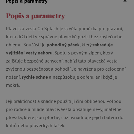
Popis a parametry
Popis a parametry
Plavecká vesta Go Splash je skvělá pomůcka pro plavání,
která drží děti ve správné plavecké pozici bez zbytečného
objemu. Součástí je
pohodlný páse
k, který
zabraňuje
vyjíždění vesty nahoru
. Spolu s pevným zipem, který
zajišťuje bezpečné uchycení, nabízí tato plavecká vesta
zvýšenou bezpečnost a pohodlí. Je navržena pro celodenní
nošení,
rychle schne
a nezpůsobuje odření, ani když je
mokrá.
Její praktičnost a snadné použití ji činí oblíbenou volbou
pro rodiče a mladé plavce. Vesta obsahuje nevyjímatelné
plováky, které jsou ploché, což usnadňuje jejich balení do
kufrů nebo plaveckých tašek.