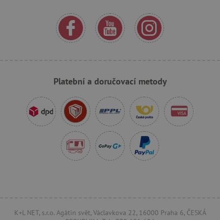
Platební a doručovací metody
_sp_id.f442
www.agatinsvet.cz
featureFlagCheckoutExperimentVariant
www.agatinsvet.cz
udid
.agatinsvet.cz
K+L NET, s.r.o. Agátin svět, Václavkova 22, 16000 Praha 6, ČESKÁ