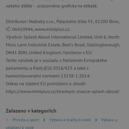
FUNKČNÍ SOUBORY
vašeho dítěte – znázorněno graficky na etiketě.
Distributor: Nejbaby s.r.o., Palackého třída 91, 61200 Brno,
IČ: 06410944, www.mimiplus.cz.
Nezbytně nutné cookies
Výrobce: Splash About International Limited, Unit 6, North
Analytické cookies
Marketingové cookies
Moss Lane Industrial Estate, Beel's Road, Stallingborough,
Funkční soubory
DN41 8DN, United Kingdom. Vyrobeno v EU.
Nezbytně nutné soubory cookie umožňují
Tento výrobek je v souladu s Nařízením Evropského
základní funkce webových stránek, jako je
přihlášení uživatele a správa účtu. Webové
parlamentu a Rady (EU) 2016/425 a také s
stránky nelze bez nezbytně nutných souborů
harmonizovanými normami 13138-1:2014.
cookie správně používat.
Odkaz na stažení EU prohlášení o shodě:
Provider
/
Název
Doména
https://www.mimiplus.cz/stranky/o-znacce-splash-about/
__cf_bm
Cloudflare Inc.
.vimeo.com
Zařazeno v kategoriích
Příroda a sport
Výbava a hračky k vodě
Výbava a
oblečení k vodě