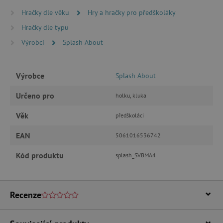
Hračky dle věku
Hry a hračky pro předškoláky
Hračky dle typu
Výrobci
Splash About
_lb_ccc
.agatinsvet.cz
Výrobce
Splash About
Google Privacy Policy
Určeno pro
holku, kluka
Věk
předškoláci
EAN
5061016536742
Kód produktu
splash_SVBMA4
Recenze
cjConsent
.agatinsvet.cz