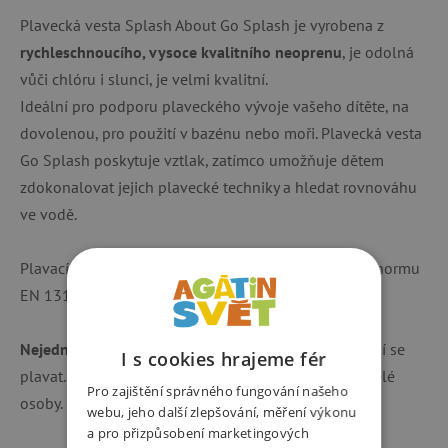
Plavecká vesta Splash About Go Splash je vyrobena z
rychleschnoucího, vysoce kvalitního neoprenu
, je odolná
vůči chlóru i slunci, je velmi kvalitní.
Ideální pro podporu plaveckého vývoje vašeho dítěte, na
dovolenou, pro použití v bazénu nebo moři. Plavecká vesta
Go Splash poskytuje vztlak, zatímco umožňuje dětem
zdokonalovat jejich plavecké techniky a hledat rovnováhu
ve vodě.
Plavací vesty mají CE certifikáty a splňují Evropskou normu
EN 13138-1:2021/AC:2022
Nejedná se o záchranou vestu
, ale pomůcku při učení se
I s cookies hrajeme fér
plavat. Musí být použita pod stálým dohledem dospělé
Pro zajištění správného fungování našeho
osoby. Nenechávejte dítě ve vodě bez dozoru.
webu, jeho další zlepšování, měření výkonu
a pro přizpůsobení marketingových