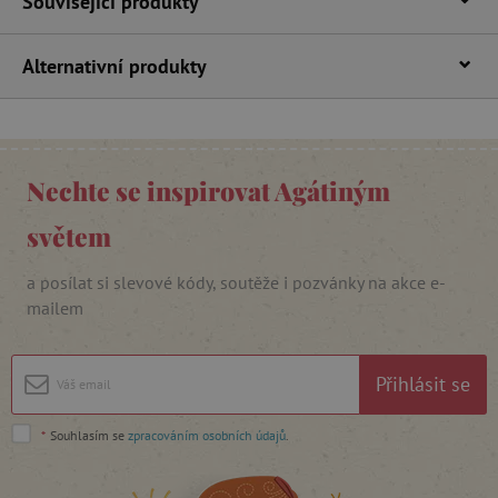
Související produkty
Alternativní produkty
CookieScriptConsent
CookieScript
www.agatinsvet.cz
Nechte se inspirovat Agátiným
světem
a posílat si slevové kódy, soutěže i pozvánky na akce e-
mailem
Přihlásit se
PHPSESSID
PHP.net
p
www.agatinsvet.cz
*
Souhlasím se
zpracováním osobních údajů
.