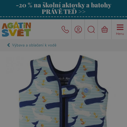
-20 % na školní aktovky a batohy
PRÁVĚ TEĎ >>
Menu
Výbava a oblečení k vodě