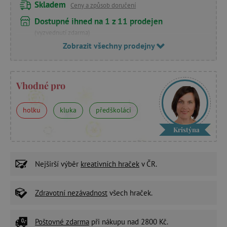
Skladem
Ceny a způsob doručení
Dostupné ihned na 1 z 11 prodejen
(vyzvednutí zdarma)
Zobrazit všechny prodejny
Vhodné pro
holku
kluka
předškoláci
Kristýna
Nejširší výběr
kreativních hraček
v ČR.
Zdravotní nezávadnost
všech hraček.
Poštovné zdarma
při nákupu nad 2800 Kč.