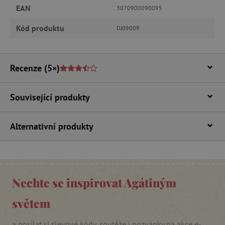
Analytické cookies
Marketingové cookies
EAN
3070900090095
Funkční soubory
Kód produktu
DJ09009
Nezbytně nutné soubory cookie umožňují
základní funkce webových stránek, jako je
přihlášení uživatele a správa účtu. Webové
stránky nelze bez nezbytně nutných souborů
Recenze
(5×)
cookie správně používat.
Provider
/
Název
Doména
Související produkty
__cf_bm
Cloudflare Inc.
.vimeo.com
Alternativní produkty
Nechte se inspirovat Agátiným
světem
_lb_ccc
.agatinsvet.cz
a posílat si slevové kódy, soutěže i pozvánky na akce e-