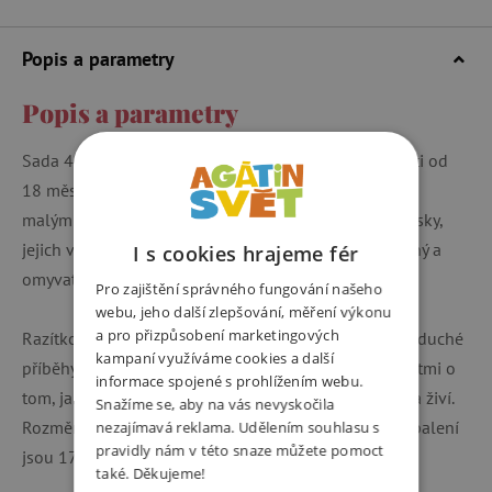
Popis a parametry
Popis a parametry
Sada 4 ergonomických, samobarvících razítek pro děti od
18 měsíců. Pěnová rukojeť je speciálně přizpůsobená
malým dětským ručkám. Razítka mají výrazné syté otisky,
jejich velikost je cca 28 x 28 mm. Inkoust je vypratelný a
I s cookies hrajeme fér
omyvatelný. V sadě je pes, kočka, myš a žába.
Pro zajištění správného fungování našeho
webu, jeho další zlepšování, měření výkonu
a pro přizpůsobení marketingových
Razítkování je skvělý způsob, jak s dětmi tvořit jednoduché
kampaní využíváme cookies a další
příběhy se zvířátky. Razítka využijete i k povídání s dětmi o
informace spojené s prohlížením webu.
tom, jaké zvuky zvířátka vydávají nebo čím se zvířátka živí.
Snažíme se, aby na vás nevyskočila
Rozměry jednoho razítka jsou cca 8 x 4 cm. Rozměry balení
nezajímavá reklama. Udělením souhlasu s
pravidly nám v této snaze můžete pomoct
jsou 17 x 8,5 x 6,5 cm.
také. Děkujeme!