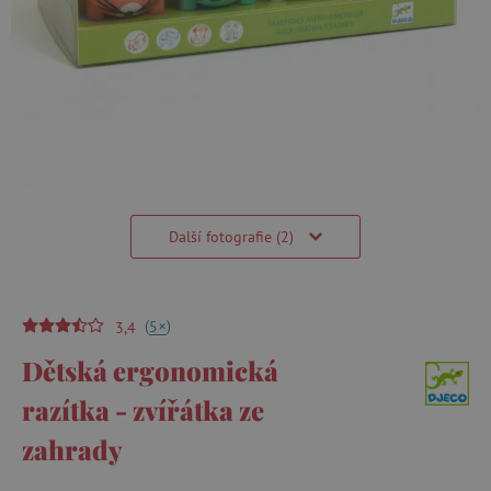
Další fotografie (2)
(
)
+
5
3,4
Dětská ergonomická
razítka - zvířátka ze
zahrady