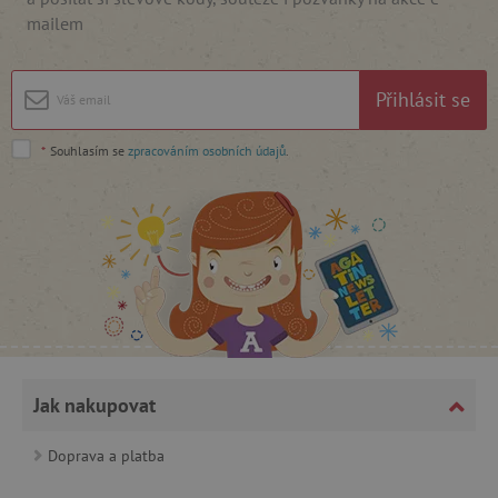
mailem
Google Privacy Policy
Přihlásit se
*
Souhlasím se
zpracováním osobních údajů
.
cjConsent
.agatinsvet.cz
Jak nakupovat
Doprava a platba
CookieScriptConsent
CookieScript
www.agatinsvet.cz