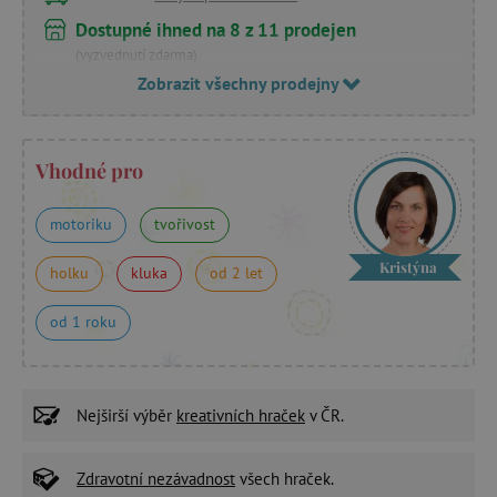
Dostupné ihned na 8 z 11 prodejen
(vyzvednutí zdarma)
Zobrazit všechny prodejny
Vhodné pro
motoriku
tvořivost
Kristýna
holku
kluka
od 2 let
od 1 roku
Nejširší výběr
kreativních hraček
v ČR.
Zdravotní nezávadnost
všech hraček.