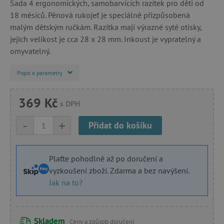
Sada 4 ergonomických, samobarvících razítek pro děti od
18 měsíců. Pěnová rukojeť je speciálně přizpůsobená
malým dětským ručkám. Razítka mají výrazné syté otisky,
jejich velikost je cca 28 x 28 mm. Inkoust je vypratelný a
omyvatelný.
Popis a parametry
369 Kč
s DPH
-
+
Přidat do košíku
Plaťte pohodlně až po doručení a
vyzkoušení zboží. Zdarma a bez navýšení.
Jak na to?
Skladem
Ceny a způsob doručení