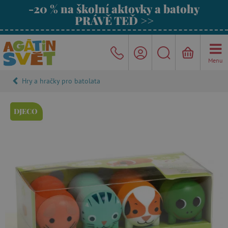
-20 % na školní aktovky a batohy
PRÁVĚ TEĎ >>
Menu
Hry a hračky pro batolata
DJECO