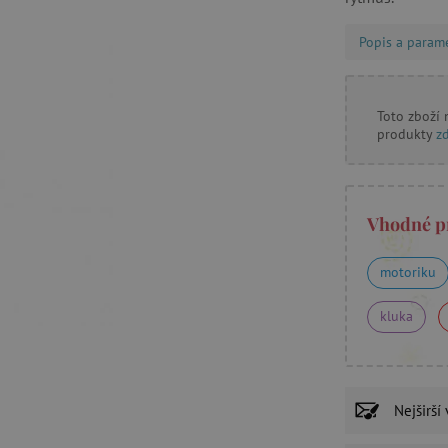
Popis a param
Toto zboží
produkty
z
Vhodné p
motoriku
kluka
Nejširší