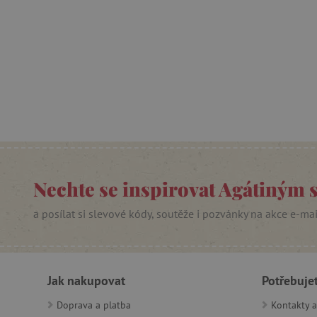
Nezby
Nezbytně nutné soubory cook
bez nezbytně nutných soubo
Název
__cf_bm
_lb_ccc
Nechte se inspirovat Agátiným 
cjConsent
a posílat si slevové kódy, soutěže i pozvánky na akce e-ma
Google Priv
CookieScriptConsent
PHPSESSID
Jak nakupovat
Potřebuje
Doprava a platba
Kontakty a
__cf_bm