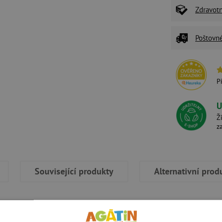
Zdravot
Poštovn
P
U
Ž
z
Související produkty
Alternativní prod