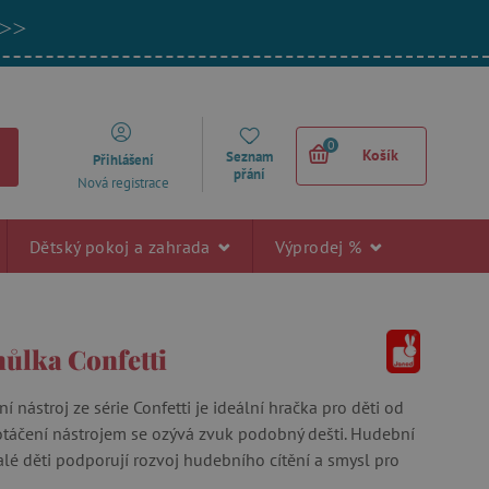
 >>
0
Košík
Seznam
Přihlášení
přání
Nová registrace
Dětský pokoj a zahrada
Výprodej %
hůlka Confetti
 nástroj ze série Confetti je ideální hračka pro děti od
 otáčení nástrojem se ozývá zvuk podobný dešti. Hudební
alé děti podporují rozvoj hudebního cítění a smysl pro