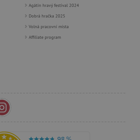
ebových stránek.
Agátin hravý festival 2024
Dobrá hračka 2025
ozlišení mezi lidmi a
Volná pracovní místa
by bylo možné podávat
ebových stránek.
Affiliate program
m zajišťuje hledání na
e vztahu k Pinterest
s případy použití CORS po
lší soubory cookie
í lepivosti založených na
).
 identifikaci zařízení,
e, aby sledovala používání