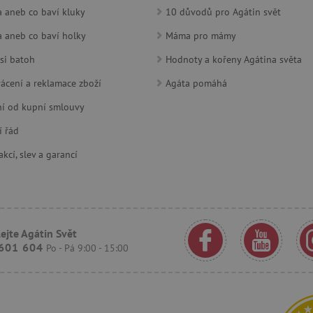
platné zprávy o používání jejich w
 aneb co baví kluky
10 důvodů pro Agátin svět
www.agatinsvet.cz
1 rok 1
 aneb co baví holky
Máma pro mámy
měsíc
si batoh
30 minut
Hodnoty a kořeny Agátina světa
Tento soubor cookie se používá k r
Cloudflare Inc.
roboty. To je pro web přínosné, a
.onesignal.com
platné zprávy o používání jejich w
ácení a reklamace zboží
Agáta pomáhá
www.agatinsvet.cz
30 minut
OnLine chat
í od kupní smlouvy
www.agatinsvet.cz
4 měsíce
í řád
.agatinsvet.cz
Zavřením
Cookie systému lugis box, který ná
prohlížeče
webu
kcí, slev a garancí
1 rok
Tento soubor cookie se nastavuje v
Pinterest Inc.
Marketing
.ct.pinterest.com
7 dní
Pro pokračující podporu lepivosti 
Amazon.com Inc.
aktualizaci Chromium vytváříme da
www.pages06.net
lepivosti pro každou z těchto funkc
trvání s názvem AWSALBCORS (ALB
ejte Agátin Svět
601 604
Po - Pá 9:00 - 15:00
www.agatinsvet.cz
1 rok 1
OnLine chat
měsíc
rimentVariant
www.agatinsvet.cz
4 měsíce
.agatinsvet.cz
1 měsíc
Tento cookie se používá k jedinečné
která mají přístup k webové stránc