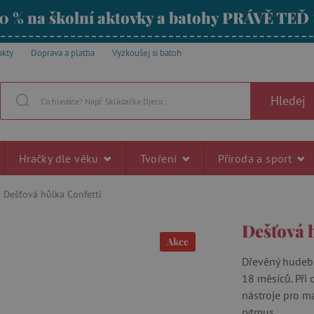
0 % na školní aktovky a batohy PRÁVĚ TEĎ
akty
Doprava a platba
Vyzkoušej si batoh
Hledej
Hračky dle věku
Tvoření
Příroda a sport
Dešťová hůlka Confetti
Dešťová 
Akce
Dřevěný hudební
18 měsíců. Při
nástroje pro m
rytmus.