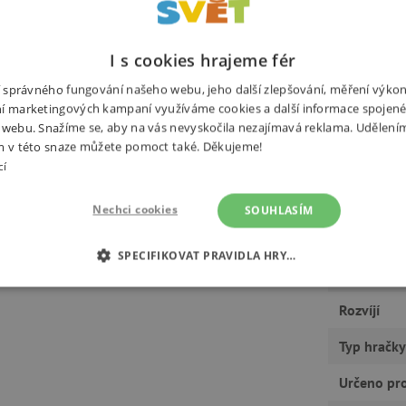
Potřebuj
I s cookies hrajeme fér
pro děti od 18 měsíců. Při otáčení
ro malé děti podporují rozvoj
ní správného fungování našeho webu, jeho další zlepšování, měření výko
í marketingových kampaní využíváme cookies a další informace spojené
5 x 4,5 x 22,5 cm.
 webu. Snažíme se, aby na vás nevyskočila nezajímavá reklama. Udělení
m v této snaze můžete pomoct také. Děkujeme!
cí
Nechci cookies
SOUHLASÍM
Výrobce
SPECIFIKOVAT PRAVIDLA HRY…
Rozměry
É COOKIES
ANALYTICKÉ COOKIES
MARKETINGOVÉ C
Rozvíjí
RY
Typ hračky
Určeno pr