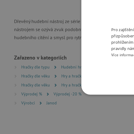
Dřevěný hudební nástroj ze série Confetti je ideální hračka 
nástrojem se ozývá zvuk podobný dešti. Hudební nástroje p
Pro zajiště
přizpůsoben
hudebního cítění a smysl pro rytmus. Rozměry hůlky jsou 4,
prohlížením
pravidly ná
Více informa
Zařazeno v kategoriích
Hračky dle typu
Hudební hračky
Hračky dle věku
Hry a hračky pro batolata
Hračky dle věku
Hry a hračky pro děti od 2 let
Výprodej %
Výprodej -20 %
NEZBYTNĚ NUTN
Výrobci
Janod
FUNKČNÍ SOUBO