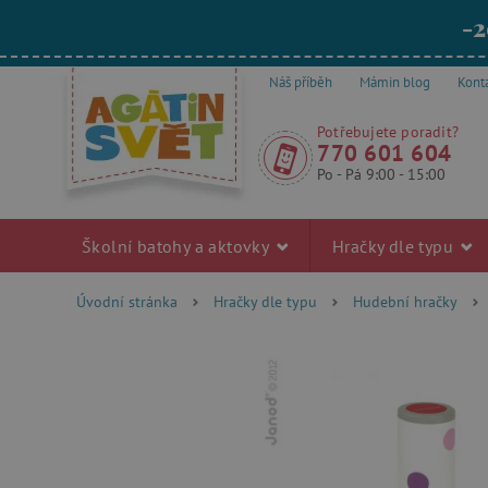
-2
Náš příběh
Mámin blog
Kont
Potřebujete poradit?
770 601 604
Po - Pá 9:00 - 15:00
Školní batohy a aktovky
Hračky dle typu
Úvodní stránka
Hračky dle typu
Hudební hračky