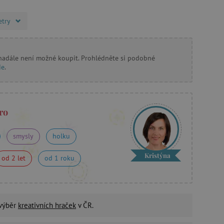
etry
 nadále není možné koupit. Prohlédněte si podobné
de
.
ro
smysly
holku
Kristýna
od 2 let
od 1 roku
 výběr
kreativních hraček
v ČR.