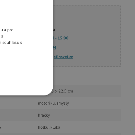
ete poradit?
Linda Hodková
nu a pro
 s
Po - Pá 9:00 - 15:00
m souhlasu s
770 601 604
dotazy@agatinsvet.cz
Janod
4,5 x 4,5 x 22,5 cm
OOKIES
motoriku, smysly
hračky
o
holku, kluka