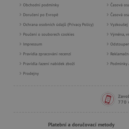
Obchodní podmínky
Časová osa
lastVisitedProduct
Doručení po Evropě
Časová osa
Ochrana osobních údajů (Privacy Policy)
__cf_bm
Vyzkoušej 
Poučení o souborech cookies
Výměna, vr
_sp_ses.f442
Impressum
Odstoupen
featureFlagIdentifier
Pravidla zpracování recenzí
Reklamačn
_lb
Pravidla řazení nabídek zboží
Podmínky a
_pinterest_ct_ua
Prodejny
AWSALBCORS
Zavol
770 
_sp_id.f442
featureFlagCheckoutExpe
Platební a doručovací metody
udid