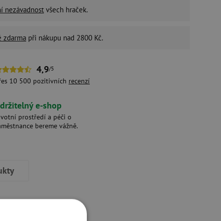
ní nezávadnost
všech hraček.
é zdarma
při nákupu nad 2800 Kč.
4,9
/5
řes 10 500 pozitivních
recenzí
držitelný e-shop
ivotní prostředí a péči o
aměstnance bereme vážně.
ukty