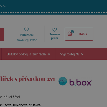
 >>
0
Košík
Seznam
Přihlášení
přání
Nová registrace
Dětský pokoj a zahrada
Výprodej %
lířek s přísavkou 2v1
é dělící části
skluzová silikonová přísavka