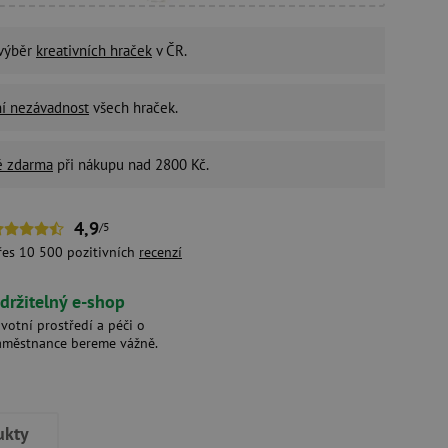
 výběr
kreativních hraček
v ČR.
ní nezávadnost
všech hraček.
é zdarma
při nákupu nad 2800 Kč.
4,9
/5
řes 10 500 pozitivních
recenzí
držitelný e-shop
ivotní prostředí a péči o
aměstnance bereme vážně.
ukty