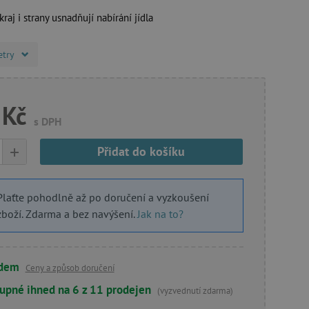
raj i strany usnadňují nabírání jídla
etry
 Kč
s DPH
+
Přidat do košíku
Plaťte pohodlně až po doručení a vyzkoušení
zboží. Zdarma a bez navýšení.
Jak na to?
adem
Ceny a způsob doručení
upné ihned na 6 z 11 prodejen
(vyzvednutí zdarma)