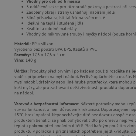
Vhodný pro děti od 6 měsíců
FUNKČNÍ SOUBO
3 oddělené sekce pro různorodé pokrmy a pestrost při serv
Zaoblený okraj i strany usnadňují nabírání jídla
Silná přísavka zajistí talířek na svém místě
Ideální na teplá i studená jídla
Kvalitní a odolné materiály
Nezby
Vhodný do mikrovlnné trouby i myčky nádobí (pouze horní
Materiál:
PP a silikon
Nezbytně nutné soubory cook
bez nezbytně nutných soubo
Vyrobeno bez použití BPA, BPS, ftalátů a PVC
Rozměry:
17,6 x 17,6 x 4 cm
Váha:
140 g
Název
Údržba:
Produkty před prvním i po každém použití rozdělte na j
__cf_bm
vodě s přípravkem na mytí nádobí. Pečlivě opláchněte a osušte. N
mytí nádobí, drátěnky nebo jiné hrubé prostředky, které mohou p
koši myčky, ale pro zachování delší životnosti produktu doporu
_lb_ccc
na nádobí.
Varovné a bezpečnostní informace:
Některé potraviny mohou způs
vliv na funkčnost a není důvodem k reklamaci. Doporučujeme nepo
cjConsent
45°C, hrozí opaření. Neponechávejte dítě bez dozoru dospělé osob
produktem běhat či se jinak pohybovat. Jídlo po ohřevu nejprve 
Google Priv
CookieScriptConsent
teplotu pokrmu před podáním dítěti! Před každým použitím zkontr
produktu v pořádku a při známkách opotřebení jej zlikvidujte. O