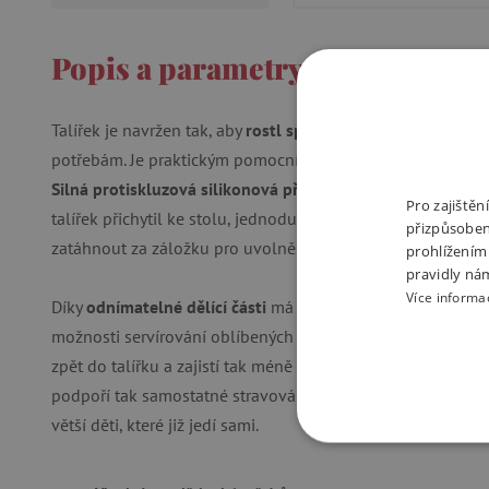
Popis a parametry
Talířek je navržen tak, aby
rostl spolu s vaším dítětem
a př
potřebám. Je praktickým pomocníkem pro rodiče a zábavným
Silná protiskluzová silikonová přísavka
zajistí, že talířek 
Pro zajiště
talířek přichytil ke stolu, jednoduše přimáčknete střed talířk
přizpůsoben
zatáhnout za záložku pro uvolnění.
prohlížením
pravidly ná
Více informa
Díky
odnímatelné dělící části
má talířek multifunkční využi
možnosti servírování oblíbených pokrmů.
Zakřivené okraje
zpět do talířku a zajistí tak méně nepořádku.
Zaoblené str
podpoří tak samostatné stravování dětí. Přísavku lze od talíř
větší děti, které již jedí sami.
NEZBYTNĚ NUTN