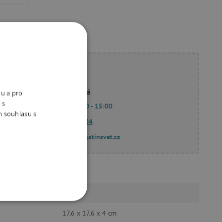
ete poradit?
Linda Hodková
nu a pro
 s
Po - Pá 9:00 - 15:00
m souhlasu s
770 601 604
dotazy@agatinsvet.cz
b.box
140 g
OOKIES
17,6 x 17,6 x 4 cm