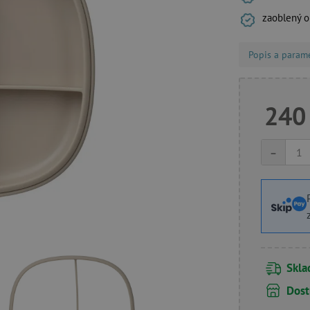
zaoblený ok
Popis a param
240
-
Skl
Dost