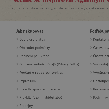
a posílat si slevové kódy, soutěže i pozvánky na akce e-ma
featureFlagCheckoutExpe
udid
Jak nakupovat
Potřebuje
product_filter_remember
Doprava a platba
Kontakty a
Obchodní podmínky
Časová osa
Provider
Provi
/
Název
Název
Název
Doména
Domé
Doručení po Evropě
Časová osa
S
smc_dyn_item
COMPASS
Google
Googl
Ochrana osobních údajů (Privacy Policy)
Vyzkoušej 
.docs.google
.docs.
smc_dyn_item_code
Poučení o souborech cookies
Výměna, vr
_cfuvid
.vimeo.com
_ga_9XW4E0XYJX
.agati
Impressum
Odstoupen
com.silverpop.iMAWebCo
_ga
vuid
Vimeo.com I
Googl
Pravidla zpracování recenzí
Reklamačn
tv_UICR
.vimeo.com
.agati
Pravidla řazení nabídek zboží
Podmínky a
Prodejny