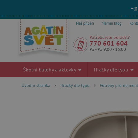
-2
Náš příběh
Mámin blog
Kont
Potřebujete poradit?
770 601 604
Po - Pá 9:00 - 15:00
Školní batohy a aktovky
Hračky dle typu
Úvodní stránka
Hračky dle typu
Potřeby pro nejmenš