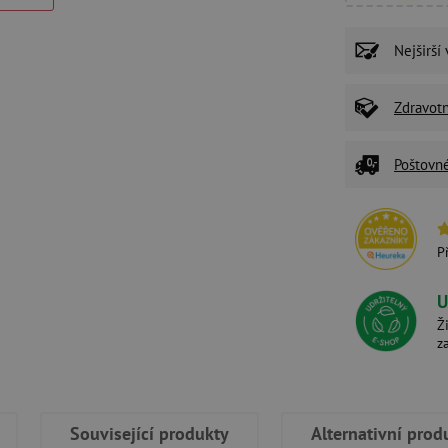
Nejširší
Zdravot
Poštovn
P
U
Ž
z
Související produkty
Alternativní prod