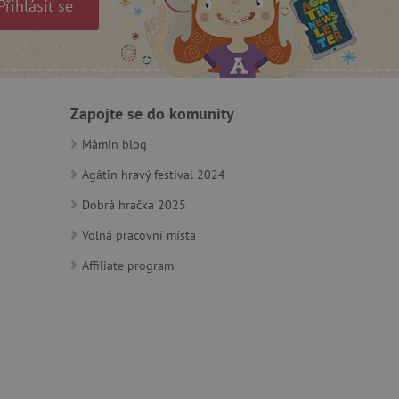
Přihlásit se
 identifikaci zařízení,
e, aby sledovala používání
Zapojte se do komunity
Mámin blog
Agátin hravý festival 2024
Dobrá hračka 2025
e Docs zajištěním
k návštěvníci používají
ových stránkách.
om, jak si webové stránky
Volná pracovní místa
odkud pocházejí, a
Affiliate program
mi k optimalizaci
ování personalizovaných
vu relace.
azení vhodné reklamy.
stránkách.
ledování uživatelských
bsahu webových stránek
žeb a obsahu. Může
 uživatelů a preferencích
amních a marketingových