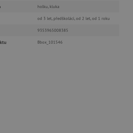
o
holku, kluka
od 3 let, předškoláci, od 2 let, od 1 roku
9353965008385
oubory
ktu
Bbox_101546
 účtu. Webové stránky nelze
ozlišení mezi lidmi a
by bylo možné podávat
ebových stránek.
ukládání souhlasu
ookies na webových
právními požadavky na
ie cookies.
ukládání souhlasu
 stránkách.
a Cookie-Script.com k
se soubory cookie
 cookie Cookie-Script.com