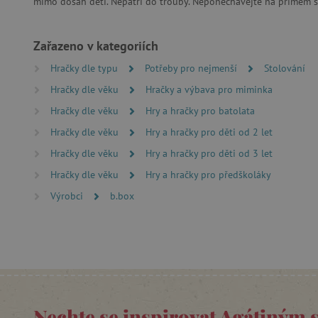
mimo dosah dětí. Nepatří do trouby. Neponechávejte na přímém sl
PHPSESSID
Zařazeno v kategoriích
__cf_bm
Hračky dle typu
Potřeby pro nejmenší
Stolování
Hračky dle věku
Hračky a výbava pro miminka
lastVisitedProduct
Hračky dle věku
Hry a hračky pro batolata
__cf_bm
Hračky dle věku
Hry a hračky pro děti od 2 let
Hračky dle věku
Hry a hračky pro děti od 3 let
_sp_ses.f442
Hračky dle věku
Hry a hračky pro předškoláky
featureFlagIdentifier
Výrobci
b.box
_lb
_pinterest_ct_ua
AWSALBCORS
Nechte se inspirovat Agátiným 
_sp_id.f442