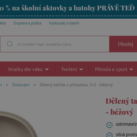
0 % na školní aktovky a batohy PRÁVĚ TEĎ
akty
Doprava a platba
Vyzkoušej si batoh
Hledej
Hračky dle věku
Tvoření
Příroda a sport
í
Stolování
Dělený talířek s přísavkou 2v1 - béžový
Dělený ta
- béžový
odnímateln
silná proti