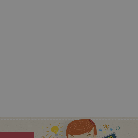
ný k udržování proměnných
ozlišení mezi lidmi a
by bylo možné podávat
ebových stránek.
ozlišení mezi lidmi a
by bylo možné podávat
ebových stránek.
m zajišťuje hledání na
e vztahu k Pinterest
s případy použití CORS po
lší soubory cookie
í lepivosti založených na
).