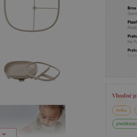
Brno
Star
Plzeň
Podě
Prah
Na P
Prah
Eliá
Vhodné p
holku
předškolác