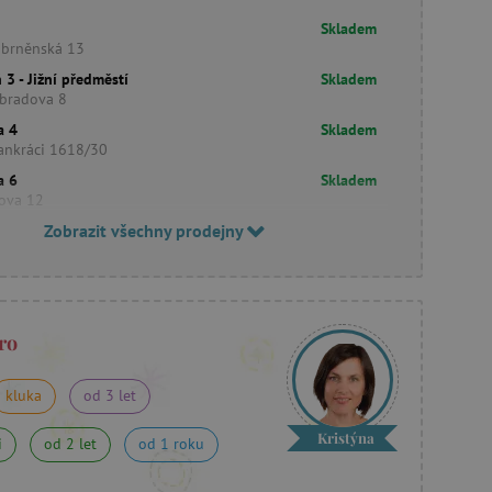
Skladem
obrněnská 13
 3 - Jižní předměstí
Skladem
bradova 8
a 4
Skladem
ankráci 1618/30
a 6
Skladem
šova 12
Zobrazit všechny prodejny
ro
kluka
od 3 let
Kristýna
i
od 2 let
od 1 roku