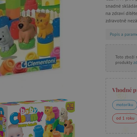
snadné skládání
na zdraví dítě
zdravotně nez
Popis a param
Toto zboží
produkty
z
Vhodné p
motoriku
od 1 roku