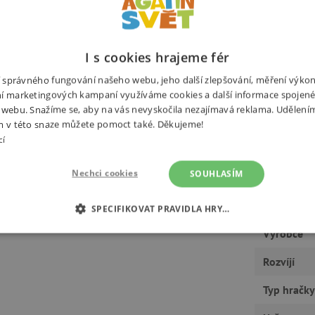
I s cookies hrajeme fér
. Skvělé a snadné skládání,
ní správného fungování našeho webu, jeho další zlepšování, měření výko
Potřebuj
raví dítěte. Clammy jsou měkké,
í marketingových kampaní využíváme cookies a další informace spojené
ebnice obsahuje osm kostiček a
 webu. Snažíme se, aby na vás nevyskočila nezajímavá reklama. Udělení
m v této snaze můžete pomoct také. Děkujeme!
cí
Nechci cookies
SOUHLASÍM
SPECIFIKOVAT PRAVIDLA HRY…
Výrobce
É COOKIES
ANALYTICKÉ COOKIES
MARKETINGOVÉ C
Rozvíjí
RY
Typ hračky