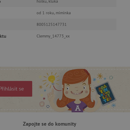
o
holku, kluka
oubory
od 1 roku, miminka
 účtu. Webové stránky nelze
8005125147731
ktu
Clemmy_14773_xx
ozlišení mezi lidmi a
by bylo možné podávat
ebových stránek.
ukládání souhlasu
ookies na webových
právními požadavky na
ie cookies.
ukládání souhlasu
Přihlásit se
 stránkách.
a Cookie-Script.com k
se soubory cookie
 cookie Cookie-Script.com
ný k udržování proměnných
Zapojte se do komunity
ozlišení mezi lidmi a