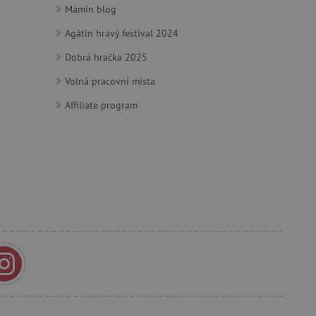
Mámin blog
by bylo možné podávat
ebových stránek.
Agátin hravý festival 2024
Dobrá hračka 2025
ozlišení mezi lidmi a
by bylo možné podávat
Volná pracovní místa
ebových stránek.
Affiliate program
m zajišťuje hledání na
e vztahu k Pinterest
s případy použití CORS po
lší soubory cookie
í lepivosti založených na
).
 identifikaci zařízení,