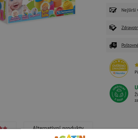
Nejširší
Zdravot
Poštovn
P
U
Ž
z
Alternativní produkty