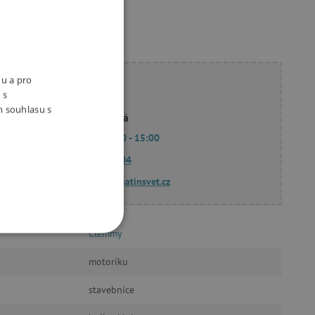
nu a pro
ete poradit?
 s
m souhlasu s
Linda Hodková
Po - Pá 9:00 - 15:00
770 601 604
dotazy@agatinsvet.cz
Clemmy
OOKIES
motoriku
stavebnice