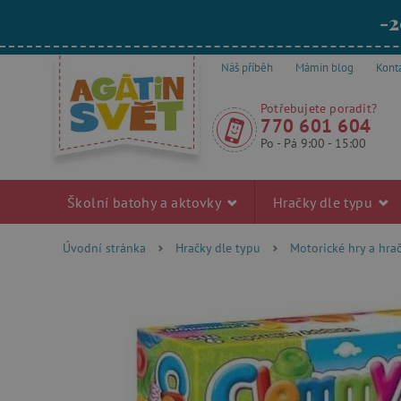
-2
Náš příběh
Mámin blog
Kont
Potřebujete poradit?
770 601 604
Po - Pá 9:00 - 15:00
Školní batohy a aktovky
Hračky dle typu
Úvodní stránka
Hračky dle typu
Motorické hry a hra