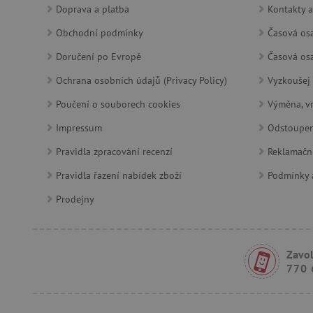
Doprava a platba
Kontakty a
Obchodní podmínky
Časová osa
lastVisitedProduct
Doručení po Evropě
Časová osa
__cf_bm
Ochrana osobních údajů (Privacy Policy)
Vyzkoušej 
Poučení o souborech cookies
Výměna, vr
_sp_ses.f442
Impressum
Odstoupen
featureFlagIdentifier
_lb
Pravidla zpracování recenzí
Reklamačn
Pravidla řazení nabídek zboží
Podmínky a
_pinterest_ct_ua
Prodejny
AWSALBCORS
Zavol
_sp_id.f442
770 
featureFlagCheckoutExpe
udid