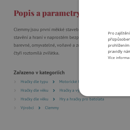
Popis a parametry
Clemmy jsou první měkké stavební kostky pro nejmenší děti
Pro zajiště
stavění a hraní v naprostém bezpečí, bez rizika újmy na zd
přizpůsoben
barevné, omyvatelné, voňavé a zdravotně nezávadné. Stav
prohlížením
pravidly ná
čtyři roztomilá zvířátka.
Více informa
Zařazeno v kategoriích
Hračky dle typu
Motorické hry a hračky
Hračky dle věku
Hračky a výbava pro miminka
NEZBYTNĚ NUTN
Hračky dle věku
Hry a hračky pro batolata
Výrobci
Clemmy
FUNKČNÍ SOUBO