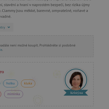
, stavění a hraní v naprostém bezpečí, bez rizika újmy
te. Clammy jsou měkké, barevné, omyvatelné, voňavé a
ávadné.
etry
 nadále není možné koupit. Prohlédněte si podobné
de
.
ro
holku
kluka
Kristýna
miminka