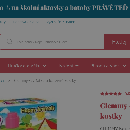
0 % na školní aktovky a batohy PRÁVĚ TEĎ
akty
Doprava a platba
Vyzkoušej si batoh
Hledej
Hračky dle věku
Tvoření
Příroda a sport
čky
Clemmy - zvířátka a barevné kostky
5,
Clemmy -
kostky
CLEMMY jsou pr