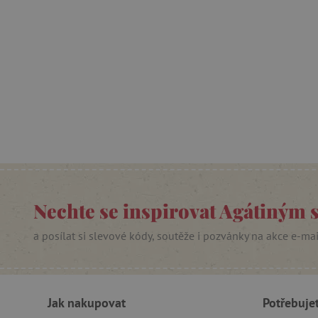
Nezby
Nezbytně nutné soubory cook
bez nezbytně nutných soubo
Název
__cf_bm
_lb_ccc
Nechte se inspirovat Agátiným 
cjConsent
Google Priv
a posílat si slevové kódy, soutěže i pozvánky na akce e-ma
CookieScriptConsent
PHPSESSID
Jak nakupovat
Potřebuje
__cf_bm