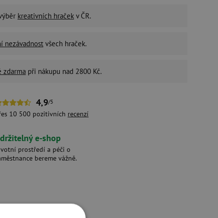
 výběr
kreativních hraček
v ČR.
ní nezávadnost
všech hraček.
é zdarma
při nákupu nad 2800 Kč.
4,9
/5
řes 10 500 pozitivních
recenzí
držitelný e-shop
ivotní prostředí a péči o
aměstnance bereme vážně.