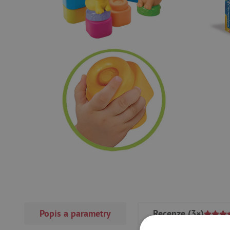
Popis a parametry
Recenze
(3×)