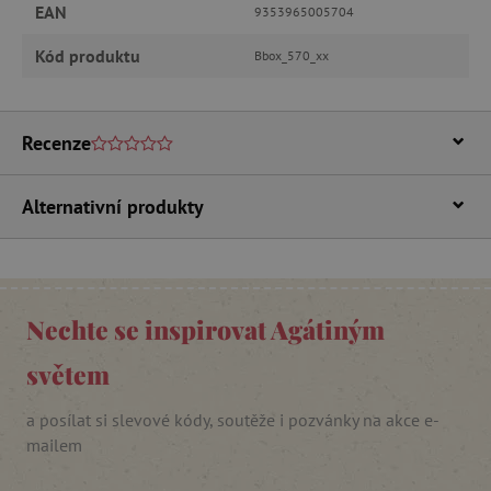
Funkční soubory
EAN
9353965005704
Nezbytně nutné soubory cookie umožňují
Kód produktu
Bbox_570_xx
základní funkce webových stránek, jako je
přihlášení uživatele a správa účtu. Webové
stránky nelze bez nezbytně nutných souborů
cookie správně používat.
Recenze
Provider
/
Název
Doména
__cf_bm
Cloudflare Inc.
Alternativní produkty
.vimeo.com
Nechte se inspirovat Agátiným
světem
a posílat si slevové kódy, soutěže i pozvánky na akce e-
mailem
_lb_ccc
.agatinsvet.cz