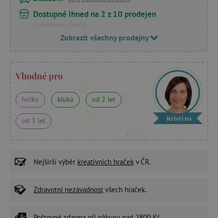
Dostupné ihned na 2 z 10 prodejen
(vyzvednutí zdarma)
Zobrazit všechny prodejny
Vhodné pro
holku
kluka
od 2 let
Kristýna
od 3 let
Nejširší výběr
kreativních hraček
v ČR.
Zdravotní nezávadnost
všech hraček.
Poštovné zdarma
při nákupu nad 2800 Kč.