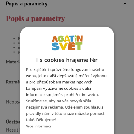
Popis a parametry
Popis a parametry
Pro děti od 2 do 4 let
možné prát v pračce, rychloschnoucí
nastavitelná velikost kolem krku a zápěstí
poutko pro zavěšení na batoh, kočárek nebo tašku
I s cookies hrajeme fér
Materiál:
100% polyester, vnější strana potažena PU
Pro zajištění správného fungování našeho
webu, jeho další zlepšování, měření výkonu
Rozměry:
560 mm x 1030 mm (rozloženo)
a pro přizpůsobení marketingových
kampaní využíváme cookies a další
informace spojené s prohlížením webu.
Snažíme se, aby na vás nevyskočila
Neobsahuje BPA, ftaláty a PVC
nezajímavá reklama. Udělením souhlasu s
pravidly nám v této snaze můžete pomoct
také. Děkujeme!
Údržba:
Lze prát v pračce na 30°C na šetrný program.
Více informací
Nesušit v sušičce!