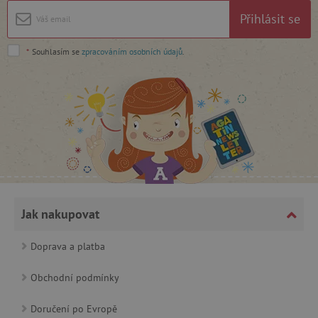
Přihlásit se
Google Privacy Policy
*
Souhlasím se
zpracováním osobních údajů
.
cjConsent
.agatinsvet.cz
Jak nakupovat
Doprava a platba
Obchodní podmínky
CookieScriptConsent
CookieScript
www.agatinsvet.cz
Doručení po Evropě