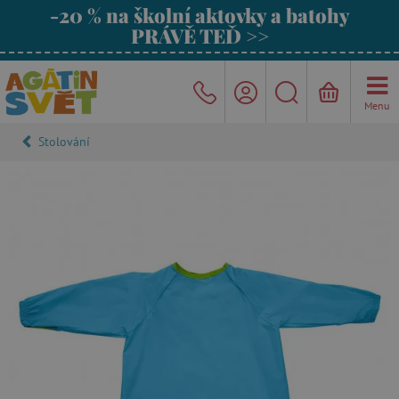
-20 % na školní aktovky a batohy
PRÁVĚ TEĎ >>
Menu
Stolování