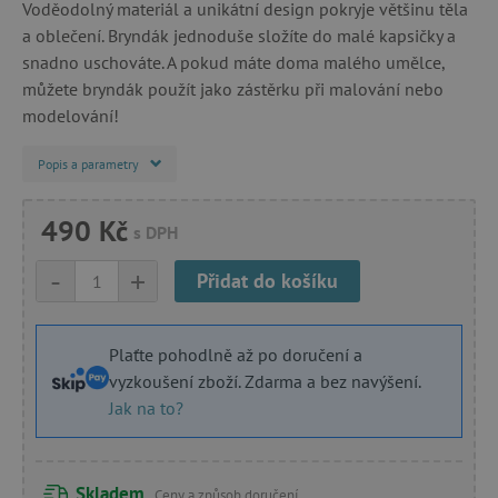
Voděodolný materiál a unikátní design pokryje většinu těla
a oblečení. Bryndák jednoduše složíte do malé kapsičky a
snadno uschováte. A pokud máte doma malého umělce,
můžete bryndák použít jako zástěrku při malování nebo
modelování!
Popis a parametry
490 Kč
s DPH
-
+
Přidat do košíku
Plaťte pohodlně až po doručení a
vyzkoušení zboží. Zdarma a bez navýšení.
Jak na to?
Skladem
Ceny a způsob doručení