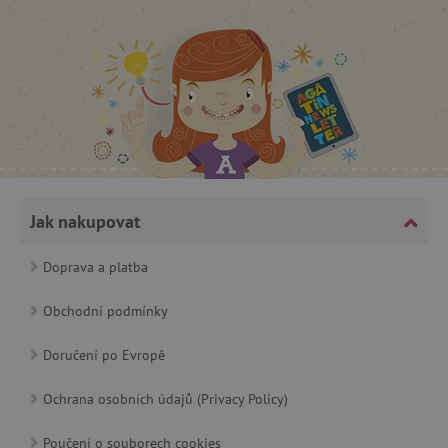
CookieScriptConsent
CookieScript
www.agatinsvet.cz
Jak nakupovat
Doprava a platba
Obchodní podmínky
Doručení po Evropě
PHPSESSID
Ochrana osobních údajů (Privacy Policy)
PHP.net
p
www.agatinsvet.cz
Poučení o souborech cookies