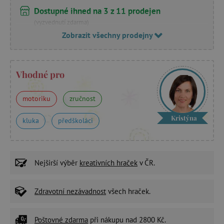
Dostupné ihned na 3 z 11 prodejen
(vyzvednutí zdarma)
Zobrazit všechny prodejny
Vhodné pro
motoriku
zručnost
Kristýna
kluka
předškoláci
Nejširší výběr
kreativních hraček
v ČR.
Zdravotní nezávadnost
všech hraček.
Poštovné zdarma
při nákupu nad 2800 Kč.