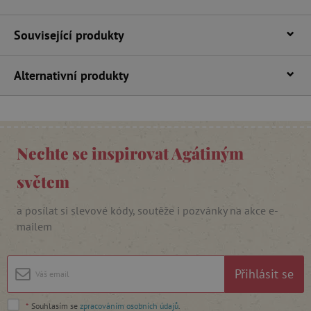
Související produkty
Alternativní produkty
_lb_ccc
.agatinsvet.cz
Nechte se inspirovat Agátiným
Google Privacy Policy
světem
a posílat si slevové kódy, soutěže i pozvánky na akce e-
mailem
Přihlásit se
cjConsent
.agatinsvet.cz
*
Souhlasím se
zpracováním osobních údajů
.