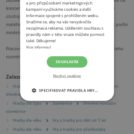
a pro přizpůsobení marketingových
kreslení. Na boku má ponk svěrák a ve spodní části je
kampaní využíváme cookies a další
informace spojené s prohlížením webu.
úložný prostor. Součástí sady jse i 7 dílků k sestavení
Snažíme se, aby na vás nevyskočila
malého robota na kolečkách, kterého si děti smontují podle
nezajímavá reklama. Udělením souhlasu s
modelové karty.
pravidly nám v této snaze můžete pomoct
také. Děkujeme!
Více informací
Pracovní stůl je vyroben z certifikovaného dřeva FSC. Jeho
rozměry jsou 48 x 31,5 x 79 cm.
SOUHLASÍM
Zařazeno v kategoriích
Nechci cookies
Hračky dle typu
Dřevěné hry a hračky
Montážní
SPECIFIKOVAT PRAVIDLA HRY…
dřevěné stavebnice
Hračky dle typu
Stavebnice
Dřevěné montážní
NEZBYTNĚ NUTNÉ COOKIES
stavebnice
ANALYTICKÉ COOKIES
Hračky dle věku
Hry a hračky pro děti od 3 let
Hračky dle věku
Hry a hračky pro předškoláky
MARKETINGOVÉ COOKIES