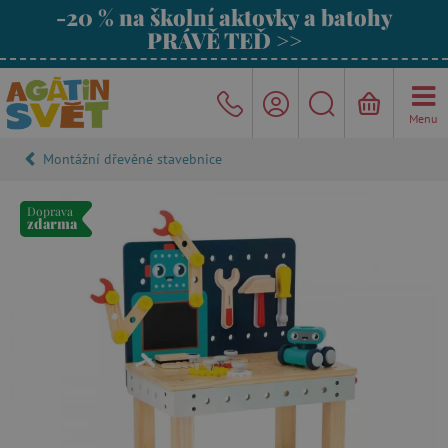
-20 % na školní aktovky a batohy
PRÁVĚ TEĎ >>
Menu
Montážní dřevěné stavebnice
Doprava
zdarma