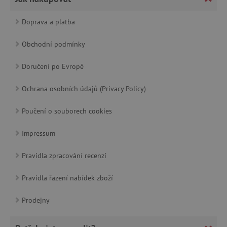
Doprava a platba
Obchodní podmínky
cjConsent
.agatinsvet.cz
Doručení po Evropě
Ochrana osobních údajů (Privacy Policy)
Poučení o souborech cookies
CookieScriptConsent
CookieScript
www.agatinsvet.cz
Impressum
Pravidla zpracování recenzí
Pravidla řazení nabídek zboží
Prodejny