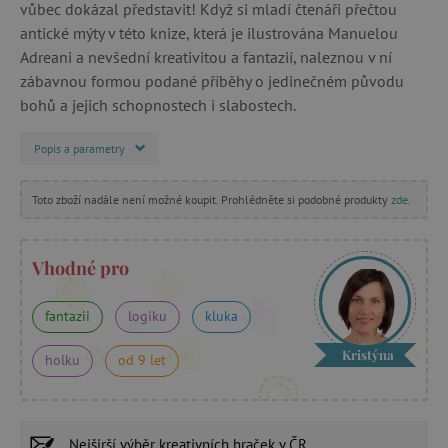
vůbec dokázal představit! Když si mladí čtenáři přečtou
antické mýty v této knize, která je ilustrována Manuelou
Adreani a nevšední kreativitou a fantazií, naleznou v ní
zábavnou formou podané příběhy o jedinečném původu
bohů a jejich schopnostech i slabostech.
Popis a parametry
Toto zboží nadále není možné koupit. Prohlédněte si podobné produkty
zde
.
Vhodné pro
fantazii
logiku
kluka
Kristýna
holku
od 9 let
Nejširší výběr
kreativních hraček
v ČR.