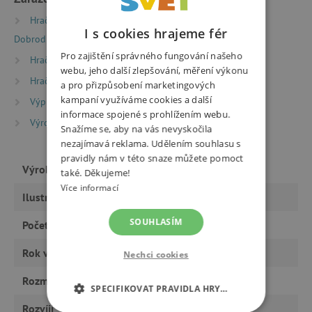
Hračky dle typu
Knihy
Beletrie pro děti
I s cookies hrajeme fér
Dobrodružné a fantasy knihy
Pro zajištění správného fungování našeho
Hračky dle typu
Knihy
Pohádky
webu, jeho další zlepšování, měření výkonu
Hračky dle typu
Knihy
Knížky pro nejmenší
a pro přizpůsobení marketingových
kampaní využíváme cookies a další
Výprodej %
Výprodej -20 %
informace spojené s prohlížením webu.
Výrobci
Naše Vojsko
Snažíme se, aby na vás nevyskočila
nezajímavá reklama. Udělením souhlasu s
pravidly nám v této snaze můžete pomoct
Výrobce
Naše Vojsko
také. Děkujeme!
Více informací
Ilustrátor
Manuela Adriani
SOUHLASÍM
Počet stran
80
Rok vydání
2017
Nechci cookies
Rozměry
29 x 37 x 1,5 cm
SPECIFIKOVAT PRAVIDLA HRY…
Rozvíjí
fantazii, logiku