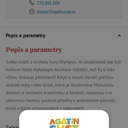
770 601 604
dotazy@agatinsvet.cz
Popis a parametry
Popis a parametry
Světu vládli z vrcholu hory Olympus. Ve skutečnosti ale byli
bohové řecké mytologie mnohem lidštější, než by si kdo
vůbec dokázal představit! Když si mladí čtenáři přečtou
antické mýty v této knize, která je ilustrována Manuelou
Adreani a nevšední kreativitou a fantazií, naleznou v ní
zábavnou formou podané příběhy o jedinečném původu
bohů a jejich schopnostech i slabostech.
Zařazeno v kategoriích