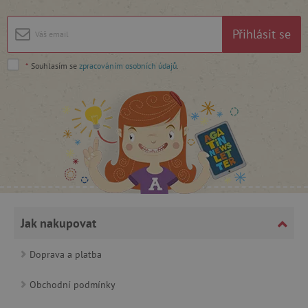
Google Privacy Policy
Přihlásit se
*
Souhlasím se
zpracováním osobních údajů
.
cjConsent
.agatinsvet.cz
Jak nakupovat
Doprava a platba
CookieScriptConsent
CookieScript
Obchodní podmínky
www.agatinsvet.cz