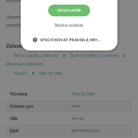
SOUHLASÍM
Upozornění pro spotřebitele: Baterie CR2032-3V lze
vyměnit na zadní straně obrázku.
Nechci cookies
SPECIFIKOVAT PRAVIDLA HRY…
Zařazeno v kategoriích
NEZBYTNĚ NUTNÉ COOKIES
Školní batohy a aktovky
Školní potřeby a pomůcky
Doplňky k batohům
ANALYTICKÉ COOKIES
Výrobci
Step by Step
MARKETINGOVÉ COOKIES
Výrobce
Step by Step
FUNKČNÍ SOUBORY
Určeno pro
holku
Věk
od 6 let
Nezbytně nutné cookies
EAN
4047443491114
Analytické cookies
Marketingové cookies