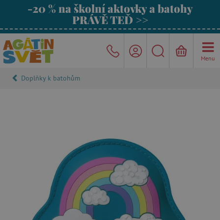
-20 % na školní aktovky a batohy
PRÁVĚ TEĎ >>
Menu
Doplňky k batohům