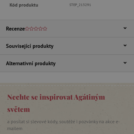
Kód produktu
STEP_213291
Funkční soubory
Nezbytně nutné soubory cookie umožňují
základní funkce webových stránek, jako je
přihlášení uživatele a správa účtu. Webové
Recenze
stránky nelze bez nezbytně nutných souborů
cookie správně používat.
Provider
/
Související produkty
Název
Doména
__cf_bm
Cloudflare Inc.
.vimeo.com
Alternativní produkty
Nechte se inspirovat Agátiným
světem
a posílat si slevové kódy, soutěže i pozvánky na akce e-
_lb_ccc
.agatinsvet.cz
mailem