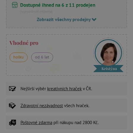
Dostupné ihned na 6 z 11 prodejen
(vyzvednutí zdarma)
Zobrazit všechny prodejny
Vhodné pro
holku
od 6 let
Kristýna
Nejširší výběr
kreativních hraček
v ČR.
Zdravotní nezávadnost
všech hraček.
Poštovné zdarma
při nákupu nad 2800 Kč.