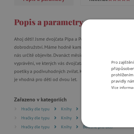
Popis a parametry
Ahoj děti! Jsme dvojčata Pipa a Pom. Pojďte s námi prožít b
dobrodružství. Máme hodně kamarádů, a tak jsme občas na 
nás určitě objevíte. Dvanáct měsíců, čtyři roční období, sv
Pro zajiště
vyprávění, ve kterých vás dvojčata Pipa a Pom vtáhnou do
přizpůsoben
poetiky a podivuhodných zvířat. Kniha byla přeložena do n
prohlížením
je vhodná pro děti od dvou let.
pravidly ná
Více informa
Zařazeno v kategoriích
Hračky dle typu
Knihy
Knížky pro nejmenší
O
Hračky dle typu
Knihy
Pohádky
Hračky dle typu
Knihy
Beletrie pro děti
NEZBYTNĚ NUTN