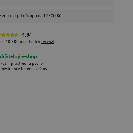
é zdarma
při nákupu nad 2800 Kč.
4,9
/5
řes 10 500 pozitivních
recenzí
držitelný e-shop
ivotní prostředí a péči o
aměstnance bereme vážně.