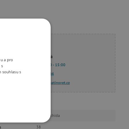
ete poradit?
Linda Hodková
nu a pro
Po - Pá 9:00 - 15:00
 s
m souhlasu s
770 601 604
dotazy@agatinsvet.cz
Axióma
Sanae Uchida
OOKIES
n
38