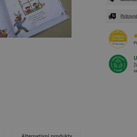
Poštovn
P
U
Ž
z
Alternativní produkty