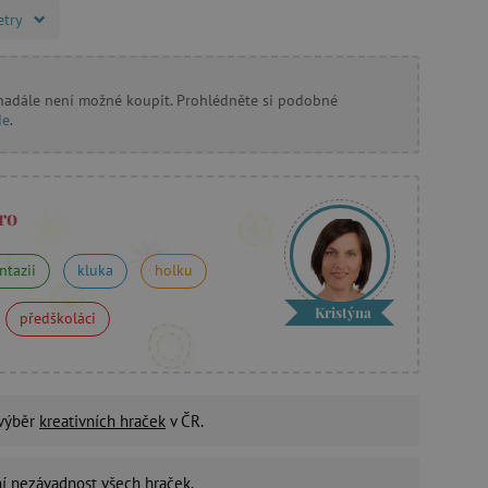
etry
 nadále není možné koupit. Prohlédněte si podobné
de
.
ro
ntazii
kluka
holku
Kristýna
předškoláci
 výběr
kreativních hraček
v ČR.
ní nezávadnost
všech hraček.