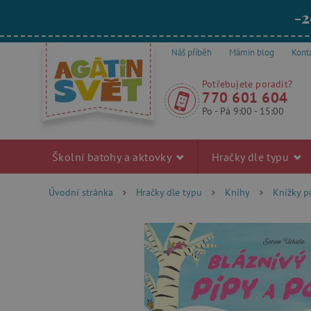
-2
Náš příběh
Mámin blog
Kont
Potřebujete poradit?
770 601 604
Po - Pá 9:00 - 15:00
Školní batohy a aktovky
Hračky dle typu
Úvodní stránka
Hračky dle typu
Knihy
Knížky p