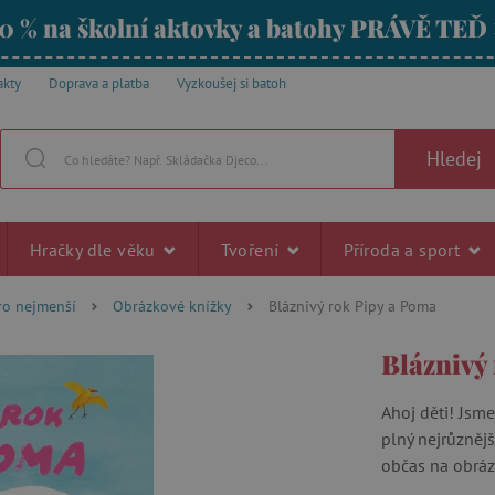
0 % na školní aktovky a batohy PRÁVĚ TEĎ
akty
Doprava a platba
Vyzkoušej si batoh
Hledej
Hračky dle věku
Tvoření
Příroda a sport
ro nejmenší
Obrázkové knížky
Bláznivý rok Pipy a Poma
Bláznivý
Ahoj děti! Jsme
plný nejrůzněj
občas na obrázc