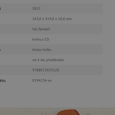
í
2015
263,0 x 319,0 x 10,0 mm
řeč, fantazii
oubory
knihy a CD
 účtu. Webové stránky nelze
o
kluka, holku
od 6 let, předškoláci
ozlišení mezi lidmi a
by bylo možné podávat
9788072923120
ebových stránek.
ktu
0194236-xx
ukládání souhlasu
ookies na webových
právními požadavky na
ie cookies.
ukládání souhlasu
 stránkách.
a Cookie-Script.com k
se soubory cookie