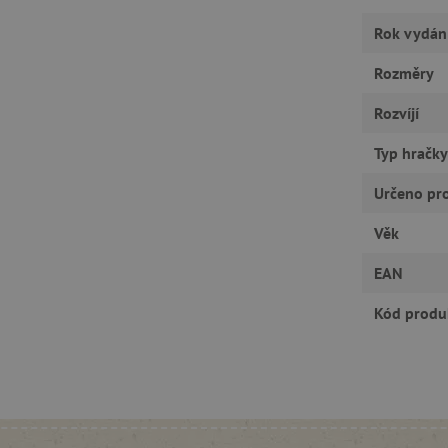
Rok vydán
RY
Rozměry
Rozvíjí
tně nutné cookies
Analytické cookies
Marketingové cookies
Funkční s
Typ hračky
ie umožňují základní funkce webových stránek, jako je přihlášení uživatele a správa
rů cookie správně používat.
Určeno pr
Provider
/
Vyprší
Popis
Doména
Věk
30 minut
Tento soubor cookie se používá k r
Cloudflare Inc.
roboty. To je pro web přínosné, a
.vimeo.com
EAN
platné zprávy o používání jejich w
Kód produ
.agatinsvet.cz
1 rok
Tento soubor cookie se používá k 
uživatele s používáním souborů c
stránkách a k zajištění souladu s 
získání souhlasu pro určité kategor
.agatinsvet.cz
1 rok 1
Tento soubor cookie se používá k 
měsíc
uživatele pro cookies na webových
acy Policy
1 rok
Tento soubor cookie používá služb
CookieScript
zapamatování předvoleb souhlasu 
www.agatinsvet.cz