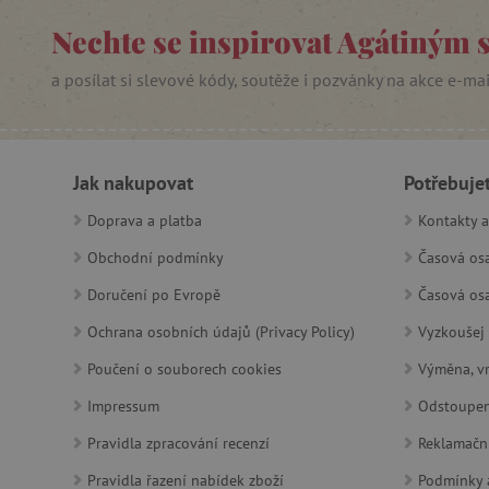
Nechte se inspirovat Agátiným 
PHPSESSID
a posílat si slevové kódy, soutěže i pozvánky na akce e-ma
__cf_bm
lastVisitedProduct
Jak nakupovat
Potřebuje
__cf_bm
Doprava a platba
Kontakty a
Obchodní podmínky
Časová osa
_sp_ses.f442
Doručení po Evropě
Časová osa
featureFlagIdentifier
Ochrana osobních údajů (Privacy Policy)
Vyzkoušej 
_lb
Poučení o souborech cookies
Výměna, vr
_pinterest_ct_ua
Impressum
Odstoupen
AWSALBCORS
Pravidla zpracování recenzí
Reklamačn
Pravidla řazení nabídek zboží
Podmínky a