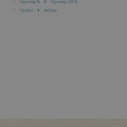
Výprodej %
Výprodej -20 %
FUNKČNÍ SOUBO
Výrobci
Axióma
Nezby
Nezbytně nutné soubory cook
bez nezbytně nutných soubo
Název
__cf_bm
_lb_ccc
cjConsent
Google Priv
CookieScriptConsent