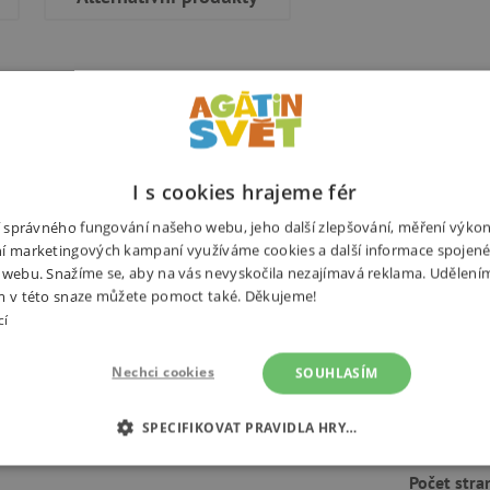
áječný rok plný nejrůznějších
Potřebuj
obrázcích k nenalezení. Ale vy
I s cookies hrajeme fér
átky a oslavy. Nevšední malovaná
ní správného fungování našeho webu, jeho další zlepšování, měření výko
 svých dobrodružství plných
í marketingových kampaní využíváme cookies a další informace spojené
ěkolika světových jazyků. Knížka
 webu. Snažíme se, aby na vás nevyskočila nezajímavá reklama. Udělení
m v této snaze můžete pomoct také. Děkujeme!
cí
Nechci cookies
SOUHLASÍM
Výrobce
brázkové knížky
SPECIFIKOVAT PRAVIDLA HRY…
Ilustrátor
É COOKIES
ANALYTICKÉ COOKIES
MARKETINGOVÉ C
Počet stra