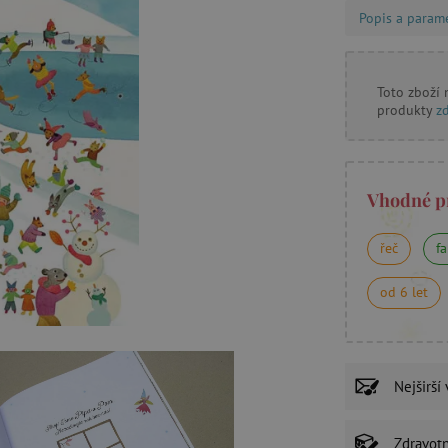
Popis a param
Toto zboží
produkty
z
Vhodné p
řeč
fa
od 6 let
Nejširší
Zdravot