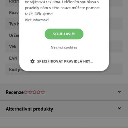
Rozměry
10 cm
nezajímavá reklama. Udělením souhlasu s
pravidly nám v této snaze můžete pomoct
Rozvíjí
motoriku
také. Děkujeme!
Více informací
Typ hračky
hračky
SOUHLASÍM
Určeno pro
kluka
Věk
od 3 let, předškoláci
Nechci cookies
EAN
691621094082
SPECIFIKOVAT PRAVIDLA HRY…
Kód produktu
BJT408-xx
NEZBYTNĚ NUTNÉ COOKIES
ANALYTICKÉ COOKIES
Recenze
MARKETINGOVÉ COOKIES
Alternativní produkty
FUNKČNÍ SOUBORY