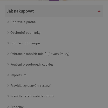
Jak nakupovat
_lb_ccc
.agatinsvet.cz
Doprava a platba
Google Privacy Policy
Obchodní podmínky
Doručení po Evropě
Ochrana osobních údajů (Privacy Policy)
Poučení o souborech cookies
Impressum
cjConsent
.agatinsvet.cz
Pravidla zpracování recenzí
Pravidla řazení nabídek zboží
Prodejny