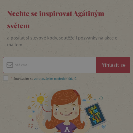
Nechte se inspirovat Agátiným
Nezbytně nutné cookies
Analytické cookies
Marketingové cookies
světem
Funkční soubory
a posílat si slevové kódy, soutěže i pozvánky na akce e-
Nezbytně nutné soubory cookie umožňují
mailem
základní funkce webových stránek, jako je
přihlášení uživatele a správa účtu. Webové
stránky nelze bez nezbytně nutných souborů
cookie správně používat.
Přihlásit se
Provider
/
Název
Doména
*
Souhlasím se
zpracováním osobních údajů
.
__cf_bm
Cloudflare Inc.
.vimeo.com