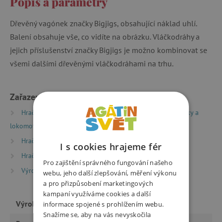
Popis a parametry
Dřevěný vagónek značky Bigjigs, obsahující náklad uhlí.
Balení obsahuje vše, co vidíte na obrázku. Vláčkodráhy a
jejich příslušenství značky Bigjigs je možno kombinovat se
všemi dalšími dřevěnými vláčkodráhami na trhu.
Zařazeno v kategoriích
Hračky dle typu
Dřevěné vláčkodráhy
Vagonky a
lokomotivy
Hračky dle věku
Hry a hračky pro děti od 3 let
I s cookies hrajeme fér
Hračky dle věku
Hry a hračky pro předškoláky
Pro zajištění správného fungování našeho
Výrobci
Bigjigs
webu, jeho další zlepšování, měření výkonu
a pro přizpůsobení marketingových
kampaní využíváme cookies a další
Výrobce
Bigjigs
informace spojené s prohlížením webu.
Snažíme se, aby na vás nevyskočila