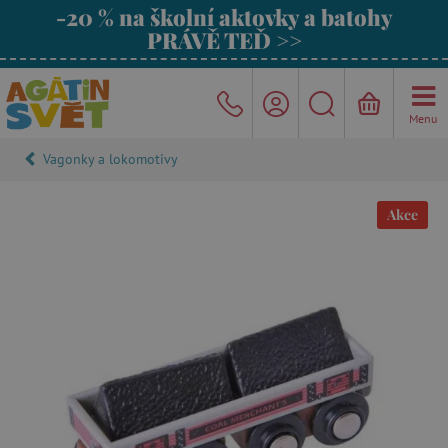
-20 % na školní aktovky a batohy
PRÁVĚ TEĎ >>
Menu
Vagonky a lokomotivy
Akce