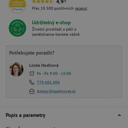
4,9
/5
Přes 10 500 pozitivních
recenzí
Udržitelný e-shop
Životní prostředí a péči o
zaměstnance bereme vážně.
Potřebujete poradit?
Linda Hodková
Po - Pá 9:00 - 15:00
770 601 604
dotazy@agatinsvet.cz
Popis a parametry