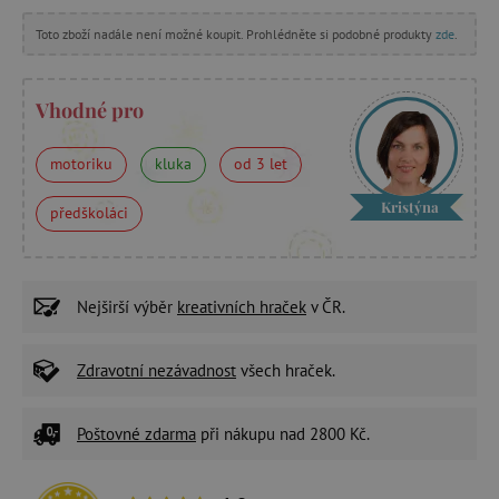
Toto zboží nadále není možné koupit. Prohlédněte si podobné produkty
zde
.
Vhodné pro
motoriku
kluka
od 3 let
Kristýna
předškoláci
Nejširší výběr
kreativních hraček
v ČR.
Zdravotní nezávadnost
všech hraček.
Poštovné zdarma
při nákupu nad 2800 Kč.