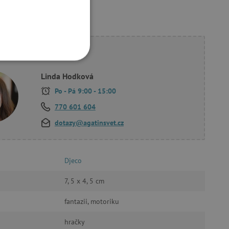
ete poradit?
OOKIES
Linda Hodková
Po - Pá 9:00 - 15:00
770 601 604
dotazy@agatinsvet.cz
oubory
 účtu. Webové stránky nelze
Djeco
7, 5 x 4, 5 cm
fantazii, motoriku
ozlišení mezi lidmi a
by bylo možné podávat
ebových stránek.
hračky