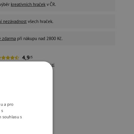
 výběr
kreativních hraček
v ČR.
ní nezávadnost
všech hraček.
é zdarma
při nákupu nad 2800 Kč.
4,9
/5
řes 10 500 pozitivních
recenzí
držitelný e-shop
ivotní prostředí a péči o
aměstnance bereme vážně.
nu a pro
 s
m souhlasu s
ukty