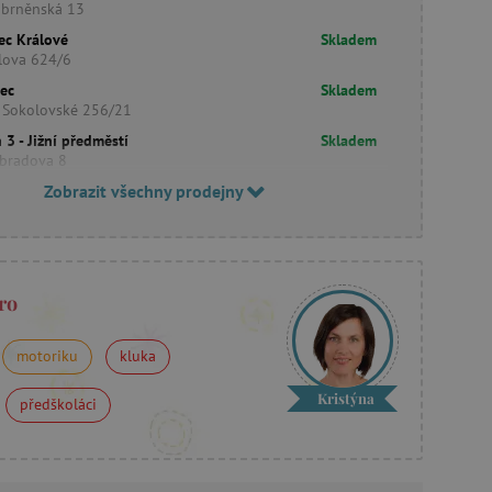
obrněnská 13
ec Králové
Skladem
lova 624/6
rec
Skladem
 Sokolovské 256/21
 3 - Jižní předměstí
Skladem
bradova 8
Zobrazit všechny prodejny
ro
motoriku
kluka
Kristýna
předškoláci