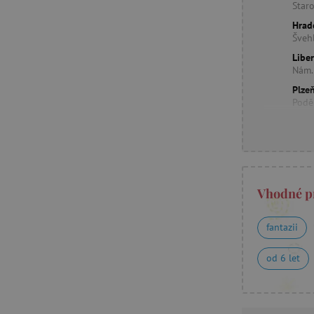
Star
Hrad
Šveh
Libe
Nám.
Plzeň
Podě
Vhodné p
fantazii
od 6 let