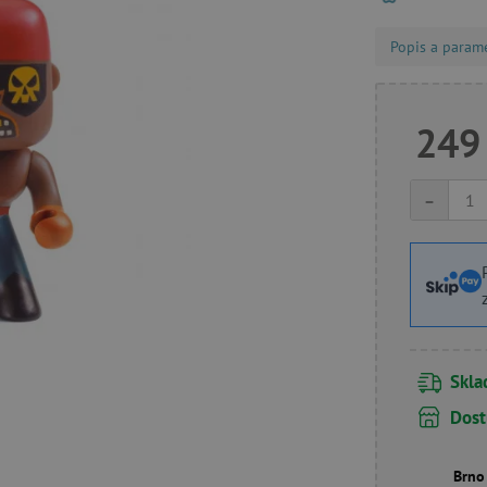
Popis a param
249
-
Skl
Dost
Brno