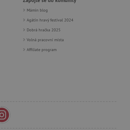
Zapojte se do komunity
m zajišťuje hledání na
Mámin blog
e vztahu k Pinterest
Agátin hravý festival 2024
s případy použití CORS po
lší soubory cookie
Dobrá hračka 2025
í lepivosti založených na
).
Volná pracovní místa
Affiliate program
 identifikaci zařízení,
e, aby sledovala používání
e Docs zajištěním
k návštěvníci používají
ových stránkách.
om, jak si webové stránky
odkud pocházejí, a