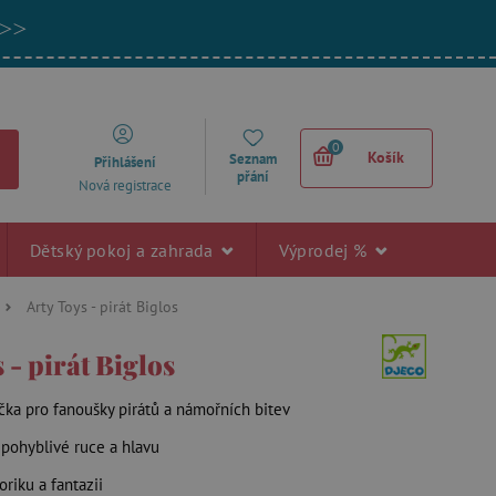
 >>
0
Košík
Seznam
Přihlášení
přání
Nová registrace
Dětský pokoj a zahrada
Výprodej %
Arty Toys - pirát Biglos
 - pirát Biglos
ačka pro fanoušky pirátů a námořních bitev
 pohyblivé ruce a hlavu
oriku a fantazii