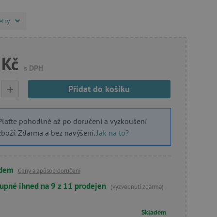
etry
 Kč
s DPH
+
Přidat do košíku
Plaťte pohodlně až po doručení a vyzkoušení
zboží. Zdarma a bez navýšení.
Jak na to?
adem
Ceny a způsob doručení
upné ihned na 9 z 11 prodejen
(vyzvednutí zdarma)
Skladem