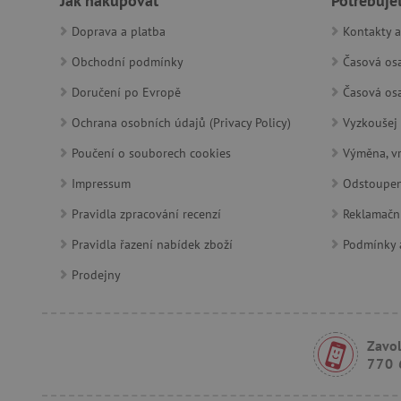
Jak nakupovat
Potřebuje
_lb
Doprava a platba
Kontakty a
_pinterest_ct_ua
Obchodní podmínky
Časová osa
AWSALBCORS
Doručení po Evropě
Časová osa
Ochrana osobních údajů (Privacy Policy)
Vyzkoušej 
_sp_id.f442
Poučení o souborech cookies
Výměna, vr
featureFlagCheckoutExpe
Impressum
Odstoupen
udid
Pravidla zpracování recenzí
Reklamačn
Pravidla řazení nabídek zboží
Podmínky a
product_filter_remember
Prodejny
Provider
Provi
/
Název
Název
Název
Doména
Domé
Zavol
770 
S
smc_dyn_item
COMPASS
Google
Googl
.docs.google
.docs.