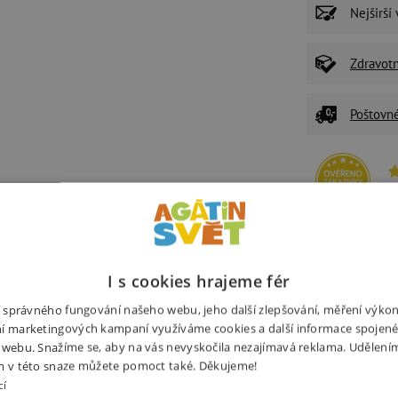
Nejširší
Zdravot
Poštovn
P
U
Ž
z
I s cookies hrajeme fér
ní správného fungování našeho webu, jeho další zlepšování, měření výko
í marketingových kampaní využíváme cookies a další informace spojené
 webu. Snažíme se, aby na vás nevyskočila nezajímavá reklama. Udělení
Související produkty
Alternativní prod
m v této snaze můžete pomoct také. Děkujeme!
cí