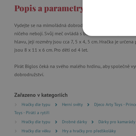
Popis a parametry
Vydejte se na mimořádná dobrodružství s kolekcí hraček Arty
ničeho nebojí. Svůj meč ovládá s bezkonkurenční přesností
NEZBYTNĚ NUTN
hlavu, její rozměry jsou cca 7, 5 x 4, 5 cm. Hračka je určena
jsou 8 x 11 x 6 cm. Pro děti od 4 let.
FUNKČNÍ SOUBO
Pirát Biglos čeká na svého malého hrdinu, aby společně vym
dobrodružství.
Nezby
Nezbytně nutné soubory cook
Zařazeno v kategoriích
bez nezbytně nutných soubo
Hračky dle typu
Herní světy
Djeco Arty Toys - Prince
Název
Toys - Piráti a rytíři
__cf_bm
Hračky dle typu
Drobné dárky
Dárky pro kamarády
Hračky dle věku
Hry a hračky pro předškoláky