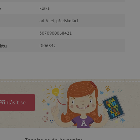
ukládání souhlasu
ookies na webových
o
kluka
právními požadavky na
ie cookies.
od 6 let, předškoláci
ukládání souhlasu
 stránkách.
3070900068421
a Cookie-Script.com k
se soubory cookie
ktu
DJ06842
 cookie Cookie-Script.com
ný k udržování proměnných
ozlišení mezi lidmi a
by bylo možné podávat
ebových stránek.
Přihlásit se
ozlišení mezi lidmi a
by bylo možné podávat
ebových stránek.