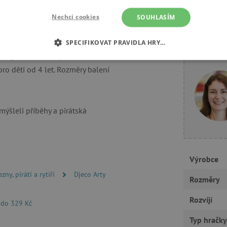
Nechci cookies
SOUHLASÍM
 Toys. Divoký pirát Biglos se
SPECIFIKOVAT PRAVIDLA HRY…
Potřebuj
. Figurka má pohyblivé ruce a
É COOKIES
ANALYTICKÉ COOKIES
MARKETINGOVÉ C
 pro děti od 4 let. Rozměry balení
RY
ýšleli příběhy a pirátská
tně nutné cookies
Analytické cookies
Marketingové cookies
Funkční s
ie umožňují základní funkce webových stránek, jako je přihlášení uživatele a správa
Výrobce
rů cookie správně používat.
zny, piráti a rytíři
Djeco Arty
Provider
/
Rozměry
Vyprší
Popis
Doména
Rozvíjí
30 minut
Tento soubor cookie se používá k r
Cloudflare Inc.
 do 329 Kč
roboty. To je pro web přínosné, a
.vimeo.com
platné zprávy o používání jejich w
Typ hračky