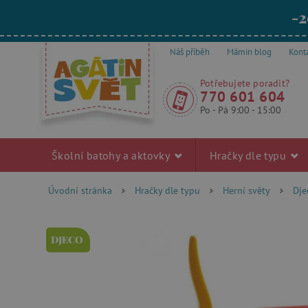
-2
Náš příběh
Mámin blog
Kont
Potřebujete poradit?
770 601 604
Po - Pá 9:00 - 15:00
Školní batohy a aktovky
Hračky dle typu
Úvodní stránka
Hračky dle typu
Herní světy
Dje
DJECO