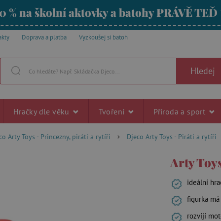
0 % na školní aktovky a batohy PRÁVĚ TEĎ
akty
Doprava a platba
Vyzkoušej si batoh
Hledej
Hračky dle věku
Tvoření
Příroda a sport
co Arty Toys - Princezny, piráti a rytíři
Djeco Arty Toys - Piráti a rytíři
Arty Toys
ideální hr
figurka má
rozvíjí mot