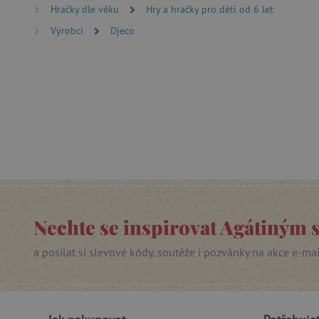
_lb_ccc
Hračky dle věku
Hry a hračky pro děti od 6 let
Výrobci
Djeco
cjConsent
Google Priv
CookieScriptConsent
PHPSESSID
__cf_bm
lastVisitedProduct
Nechte se inspirovat Agátiným 
__cf_bm
a posílat si slevové kódy, soutěže i pozvánky na akce e-ma
_sp_ses.f442
featureFlagIdentifier