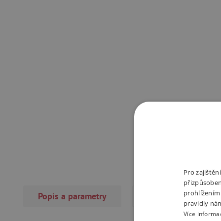
Pro zajiště
přizpůsoben
prohlížením
Popis a parametry
Recenze
pravidly ná
Více informa