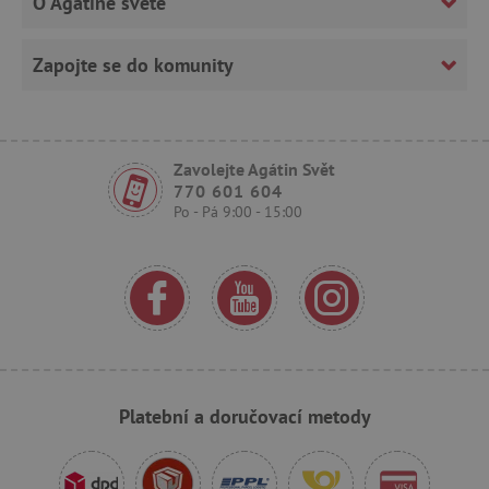
O Agátině světě
Analytické cookies
Marketingové cookies
Funkční soubory
Zapojte se do komunity
Nezbytně nutné soubory cookie umožňují
základní funkce webových stránek, jako je
přihlášení uživatele a správa účtu. Webové
stránky nelze bez nezbytně nutných souborů
cookie správně používat.
Zavolejte Agátin Svět
770 601 604
Provider
/
Název
Po - Pá 9:00 - 15:00
Doména
__cf_bm
Cloudflare Inc.
.vimeo.com
Platební a doručovací metody