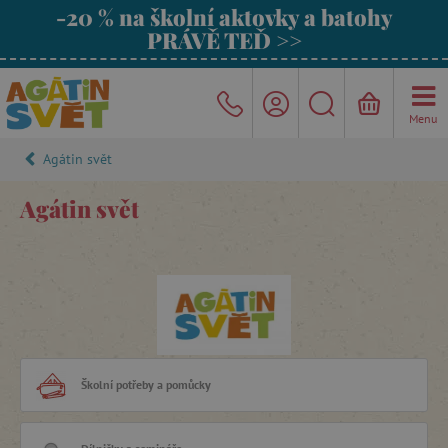
-20 % na školní aktovky a batohy
PRÁVĚ TEĎ >>
Menu
Agátin svět
Agátin svět
Školní potřeby a pomůcky