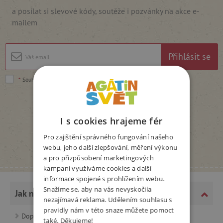
a posílat si slevové kódy, soutěže i pozvánky na akce e-
mailem
Přihlásit se
*
Souhlasím se
zpracováním osobních údajů
.
I s cookies hrajeme fér
Pro zajištění správného fungování našeho
webu, jeho další zlepšování, měření výkonu
a pro přizpůsobení marketingových
kampaní využíváme cookies a další
informace spojené s prohlížením webu.
Snažíme se, aby na vás nevyskočila
Jak nakupovat
nezajímavá reklama. Udělením souhlasu s
pravidly nám v této snaze můžete pomoct
Doprava a platba
také. Děkujeme!