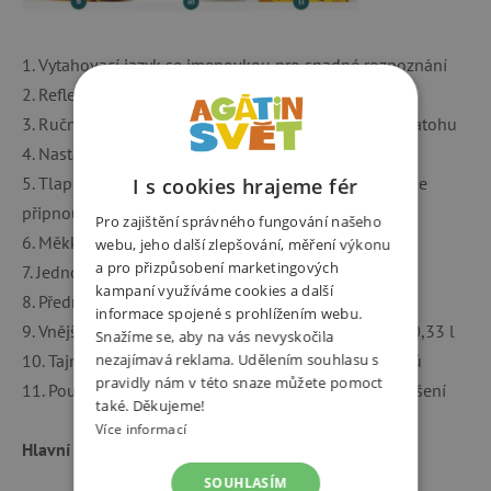
1. Vytahovací jazyk se jmenovkou pro snadné rozpoznání
2. Reflexní materiály pro větší bezpečnost v provozu
3. Ručně vyšívané detaily vnáší osobitost každému batohu
4. Nastavitelný hrudní popruh pro přesné usazení
5. Tlapičky na suchý zip. Najdete všechna místa, kam je
I s cookies hrajeme fér
připnout?
Pro zajištění správného fungování našeho
6. Měkké popruhy přes ramena pro pohodlné nošení
webu, jeho další zlepšování, měření výkonu
a pro přizpůsobení marketingových
7. Jednoduchá zacvakávací spona s barevnými prvky
kampaní využíváme cookies a další
8. Přední síťovinová kapsa pro užitečné věci
informace spojené s prohlížením webu.
9. Vnější kapsy ze síťoviny na každé straně pro lahev 0,33 l
Snažíme se, aby na vás nevyskočila
nezajímavá reklama. Udělením souhlasu s
10. Tajné kapsy ideální pro přenášení malých pokladů
pravidly nám v této snaze můžete pomoct
11. Poutko navrchu vhodné pro přenášení nebo zavěšení
také. Děkujeme!
Více informací
Hlavní přednosti:
SOUHLASÍM