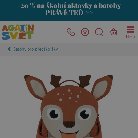
-20 % na školní aktovky a batohy
PRÁVĚ TEĎ >>
Menu
Batohy pro předškoláky