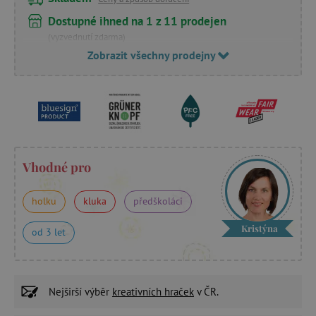
Dostupné ihned na 1 z 11 prodejen
(vyzvednutí zdarma)
Zobrazit všechny prodejny
Vhodné pro
holku
kluka
předškoláci
Kristýna
od 3 let
Nejširší výběr
kreativních hraček
v ČR.