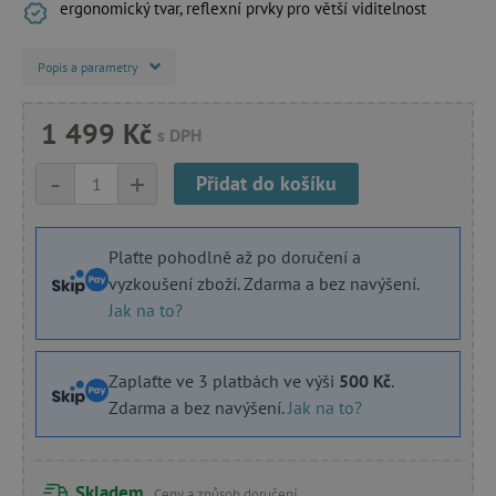
ergonomický tvar, reflexní prvky pro větší viditelnost
Popis a parametry
1 499 Kč
s DPH
-
+
Přidat do košíku
Plaťte pohodlně až po doručení a
vyzkoušení zboží. Zdarma a bez navýšení.
Jak na to?
Zaplaťte ve 3 platbách ve výši
500 Kč
.
Zdarma a bez navýšení.
Jak na to?
Skladem
Ceny a způsob doručení