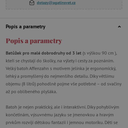
dotazy@agatinsvet.cz
Popis a parametry
Popis a parametry
Batůžek pro malé dobrodruhy od 3 let
(s výškou 90 cm ),
kteří se chystají do školky, na výlety i cesty za poznáním.
Velký batoh Affenzahn s motivem jelínka je ergonomický,
lehký a promyšlený do nejmenšího detailu. Díky většímu
objemu (8 litrů) pohodlně pojme vše potřebné – od svačiny
až po oblíbeného plyšáka.
Batoh je nejen praktický, ale i interaktivní. Díky pohyblivým
končetinám, výsuvnému jazyku se jmenovkou a hravým
prvkům rozvíjí dětskou fantazii i jemnou motoriku. Děti se