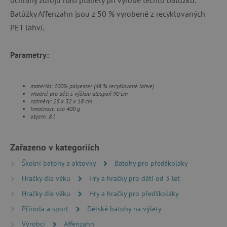
ochrany zdrojů naší planety při výrobě těchto batůžků.
Nezbytně nutné soubory cookie umožňují
Batůžky Affenzahn jsou z 50 % vyrobené z recyklovaných
základní funkce webových stránek, jako je
přihlášení uživatele a správa účtu. Webové
PET lahví.
stránky nelze bez nezbytně nutných souborů
cookie správně používat.
Provider
/
Parametry:
Název
Doména
__cf_bm
Cloudflare Inc.
.vimeo.com
materiál: 100% polyester (48 % recyklované lahve)
vhodné pro děti s výškou alespoň 90 cm
rozměry: 25 x 32 x 18 cm
hmotnost: cca 400 g
objem: 8 l
Zařazeno v kategoriích
Školní batohy a aktovky
Batohy pro předškoláky
Hračky dle věku
Hry a hračky pro děti od 3 let
_lb_ccc
.agatinsvet.cz
Hračky dle věku
Hry a hračky pro předškoláky
Příroda a sport
Dětské batohy na výlety
Výrobci
Affenzahn