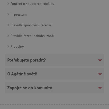
Poučení o souborech cookies
_pinterest_ct_ua
Pinterest Inc.
Impressum
.ct.pinterest.com
Pravidla zpracování recenzí
Pravidla řazení nabídek zboží
AWSALBCORS
Amazon.com Inc.
www.pages06.net
Prodejny
Potřebujete poradit?
O Agátině světě
Zapojte se do komunity
_sp_id.f442
www.agatinsvet.cz