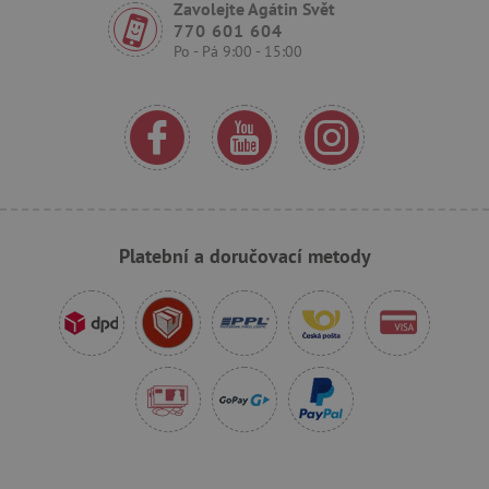
Zavolejte Agátin Svět
770 601 604
featureFlagCheckoutExperimentVariant
www.agatinsvet.cz
Po - Pá 9:00 - 15:00
udid
.agatinsvet.cz
Platební a doručovací metody
product_filter_remember
www.agatinsvet.cz
Provider
Provider
/
/
Název
Název
Vyprší
Vyprší
Popis
Popis
Doména
Doména
S
COMPASS
1 hodina
1
Tato cookie se pou
Tento soubor
Google
Google