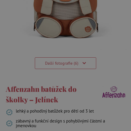
Další fotografie (6)
Affenzahn batůžek do
školky – Jelínek
lehký a pohodlný batůžek pro děti od 3 let
zábavný a funkční design s pohyblivými částmi a
jmenovkou