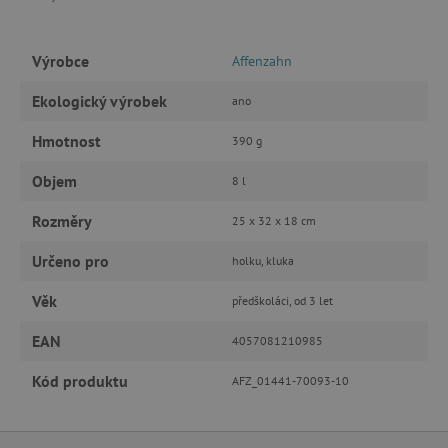
Google Privacy Policy
Výrobce
Affenzahn
Ekologický výrobek
ano
Hmotnost
390 g
Objem
8 l
Rozměry
25 x 32 x 18 cm
cjConsent
.agatinsvet.cz
Určeno pro
holku, kluka
Věk
předškoláci, od 3 let
EAN
4057081210985
CookieScriptConsent
CookieScript
www.agatinsvet.cz
Kód produktu
AFZ_01441-70093-10