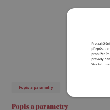
Pro zajiště
přizpůsoben
prohlížením
pravidly ná
Více informa
Popis a parametry
Recenze
(1×)
NEZBYTNĚ NUTN
Popis a parametry