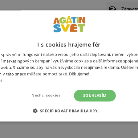
Zdravot
Poštovn
I s cookies hrajeme fér
P
ní správného fungování našeho webu, jeho další zlepšování, měření výko
í marketingových kampaní využíváme cookies a další informace spojené
 webu. Snažíme se, aby na vás nevyskočila nezajímavá reklama. Udělení
U
m v této snaze můžete pomoct také. Děkujeme!
Ž
cí
z
Nechci cookies
SOUHLASÍM
Související produkty
Alternativní
SPECIFIKOVAT PRAVIDLA HRY…
É COOKIES
ANALYTICKÉ COOKIES
MARKETINGOVÉ C