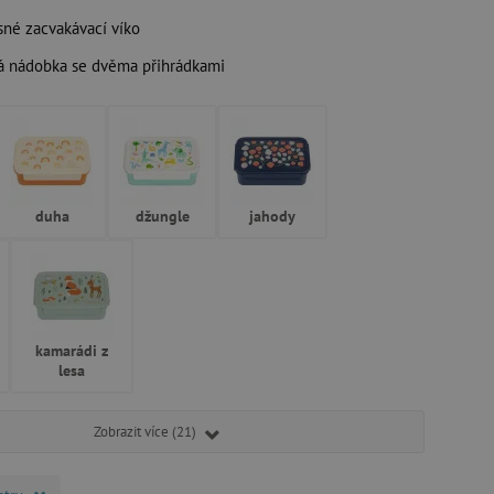
né zacvakávací víko
á nádobka se dvěma přihrádkami
duha
džungle
jahody
kamarádi z
lesa
Zobrazit více (21)