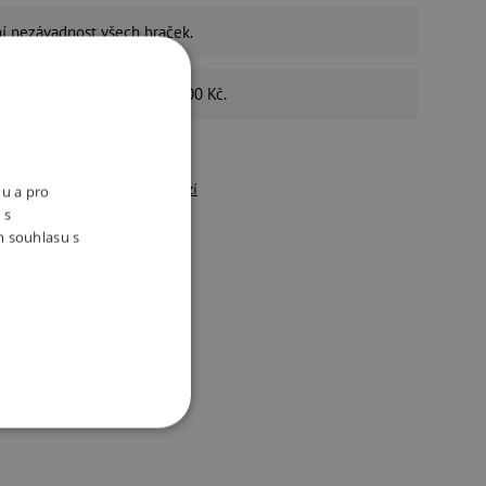
ní nezávadnost
všech hraček.
é zdarma
při nákupu nad 2800 Kč.
4,9
/5
řes 10 500 pozitivních
recenzí
nu a pro
 s
m souhlasu s
držitelný e-shop
ivotní prostředí a péči o
aměstnance bereme vážně.
 produkty
OOKIES