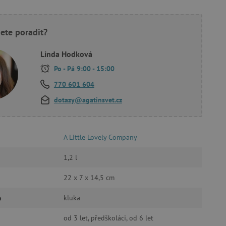
ete poradit?
oubory
Linda Hodková
 účtu. Webové stránky nelze
Po - Pá 9:00 - 15:00
770 601 604
dotazy@agatinsvet.cz
ozlišení mezi lidmi a
by bylo možné podávat
ebových stránek.
A Little Lovely Company
ukládání souhlasu
ookies na webových
právními požadavky na
1,2 l
ie cookies.
22 x 7 x 14,5 cm
ukládání souhlasu
 stránkách.
o
kluka
a Cookie-Script.com k
se soubory cookie
 cookie Cookie-Script.com
od 3 let, předškoláci, od 6 let