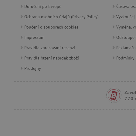
Doručení po Evropě
Časová osa
featureFlagCheckoutExpe
Ochrana osobních údajů (Privacy Policy)
Vyzkoušej 
udid
Poučení o souborech cookies
Výměna, vr
product_filter_remember
Impressum
Odstoupen
Pravidla zpracování recenzí
Reklamačn
Pravidla řazení nabídek zboží
Podmínky a
Provider
Provi
/
Název
Název
Název
Doména
Domé
Prodejny
S
smc_dyn_item
COMPASS
Google
Googl
.docs.google
.docs.
smc_dyn_item_code
_cfuvid
.vimeo.com
Zavol
_ga_9XW4E0XYJX
.agati
770 
com.silverpop.iMAWebCo
_ga
vuid
Vimeo.com I
Googl
tv_UICR
.vimeo.com
.agati