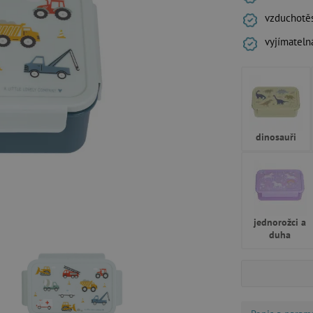
vzduchotěs
vyjímateln
dinosauři
jednorožci a
duha