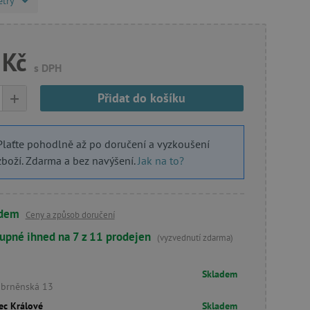
etry
 Kč
s DPH
+
Přidat do košíku
Plaťte pohodlně až po doručení a vyzkoušení
zboží. Zdarma a bez navýšení.
Jak na to?
adem
Ceny a způsob doručení
upné ihned na 7 z 11 prodejen
(vyzvednutí zdarma)
Skladem
obrněnská 13
ec Králové
Skladem