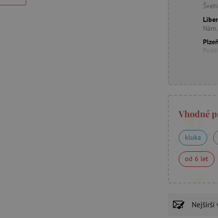
Šveh
Libe
Nám.
Plzeň
Podě
Vhodné p
kluka
od 6 let
Nejširší