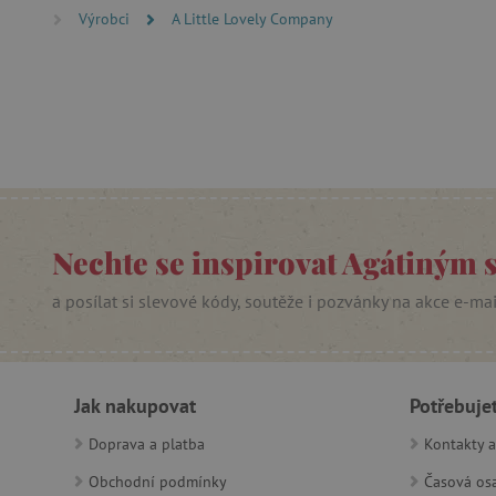
Výrobci
A Little Lovely Company
PHPSESSID
__cf_bm
lastVisitedProduct
__cf_bm
_sp_ses.f442
Nechte se inspirovat Agátiným 
featureFlagIdentifier
a posílat si slevové kódy, soutěže i pozvánky na akce e-ma
_lb
_pinterest_ct_ua
Jak nakupovat
Potřebuje
AWSALBCORS
Doprava a platba
Kontakty a
Obchodní podmínky
Časová osa
_sp_id.f442