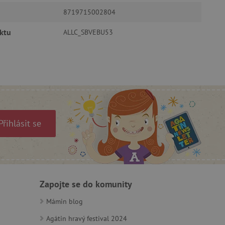
ný k udržování proměnných
8719715002804
ozlišení mezi lidmi a
ktu
ALLC_SBVEBU53
by bylo možné podávat
ebových stránek.
ozlišení mezi lidmi a
by bylo možné podávat
ebových stránek.
Přihlásit se
m zajišťuje hledání na
e vztahu k Pinterest
Zapojte se do komunity
s případy použití CORS po
lší soubory cookie
í lepivosti založených na
Mámin blog
).
Agátin hravý festival 2024