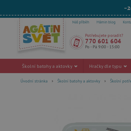
-2
Náš příběh
Mámin blog
Kont
Potřebujete poradit?
770 601 604
Po - Pá 9:00 - 15:00
Školní batohy a aktovky
Hračky dle typu
Úvodní stránka
Školní batohy a aktovky
Školní pot