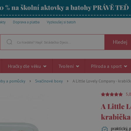
0 % na školní aktovky a batohy PRÁVĚ TEĎ
akty
Doprava a platba
Vyzkoušej si batoh
Hledej
Hračky dle věku
Tvoření
Příroda a sport
řeby a pomůcky
Svačinové boxy
A Little Lovely Company - krabičk
5,
A Little
krabička 
praktický,