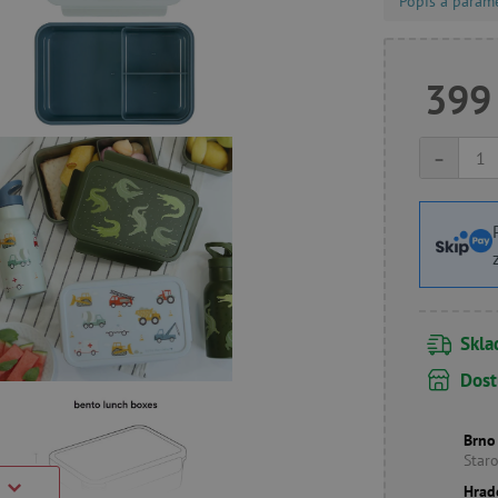
Popis a param
399
-
Skl
Dost
Brno
Star
Hrad