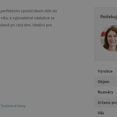
RY
 perfektním společníkem dětí do
Potřebuj
 víku a vyjímatelné nádobce se
aná po celý den. Ideální pro
tně nutné cookies
Analytické cookies
Marketingové cookies
Funkční s
ie umožňují základní funkce webových stránek, jako je přihlášení uživatele a správa
rů cookie správně používat.
Provider
/
Vyprší
Popis
Doména
30 minut
Tento soubor cookie se používá k r
Cloudflare Inc.
roboty. To je pro web přínosné, a
.vimeo.com
platné zprávy o používání jejich w
Výrobce
.agatinsvet.cz
1 rok
Tento soubor cookie se používá k 
uživatele s používáním souborů c
stránkách a k zajištění souladu s 
Objem
získání souhlasu pro určité kategor
Rozměry
.agatinsvet.cz
1 rok 1
Tento soubor cookie se používá k 
měsíc
uživatele pro cookies na webových
acy Policy
Určeno pr
1 rok
Tento soubor cookie používá služb
CookieScript
Svačinové boxy
zapamatování předvoleb souhlasu 
www.agatinsvet.cz
návštěvníků. Je nutné, aby banner
Věk
fungoval správně.