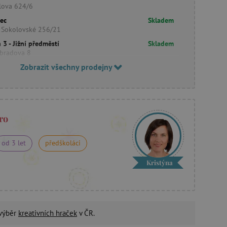
lova 624/6
rec
Skladem
 Sokolovské 256/21
 3 - Jižní předměstí
Skladem
bradova 8
Zobrazit všechny prodejny
ro
od 3 let
předškoláci
Kristýna
 výběr
kreativních hraček
v ČR.