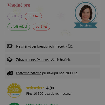
Vhodné pro
holku
od 3 let
Kristýna
předškoláci
od 6 let
Nejširší výběr
kreativních hraček
v ČR.
Zdravotní nezávadnost
všech hraček.
Poštovné zdarma
při nákupu nad 2800 Kč.
4,9
/5
Přes 10 500 pozitivních
recenzí