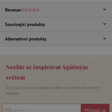
Recenze
Související produkty
Alternativní produkty
_lb_ccc
.agatinsvet.cz
Google Privacy Policy
Nechte se inspirovat Agátiným
světem
a posílat si slevové kódy, soutěže i pozvánky na akce e-
mailem
Přihlásit se