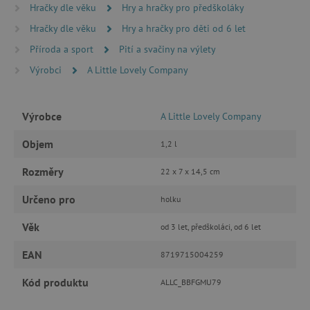
Hračky dle věku
Hry a hračky pro předškoláky
MARKETINGOVÉ COOKIES
Hračky dle věku
Hry a hračky pro děti od 6 let
FUNKČNÍ SOUBORY
Příroda a sport
Pití a svačiny na výlety
Výrobci
A Little Lovely Company
Nezbytně nutné cookies
Výrobce
A Little Lovely Company
Analytické cookies
Marketingové cookies
Objem
1,2 l
Funkční soubory
Rozměry
22 x 7 x 14,5 cm
Nezbytně nutné soubory cookie umožňují
základní funkce webových stránek, jako je
přihlášení uživatele a správa účtu. Webové
Určeno pro
holku
stránky nelze bez nezbytně nutných souborů
cookie správně používat.
Věk
od 3 let, předškoláci, od 6 let
Provider
/
Název
Doména
EAN
8719715004259
__cf_bm
Cloudflare Inc.
.vimeo.com
Kód produktu
ALLC_BBFGMU79