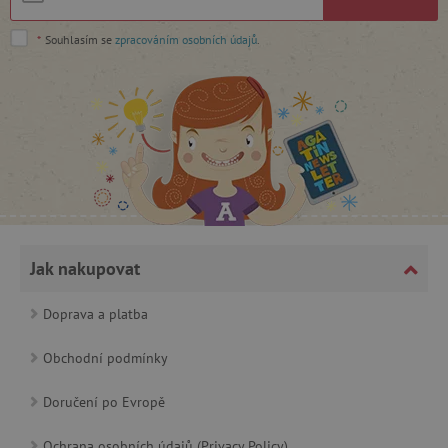
cjConsent
.agatinsvet.cz
*
Souhlasím se
zpracováním osobních údajů
.
CookieScriptConsent
CookieScript
www.agatinsvet.cz
Jak nakupovat
Doprava a platba
Obchodní podmínky
Doručení po Evropě
PHPSESSID
PHP.net
p
www.agatinsvet.cz
Ochrana osobních údajů (Privacy Policy)