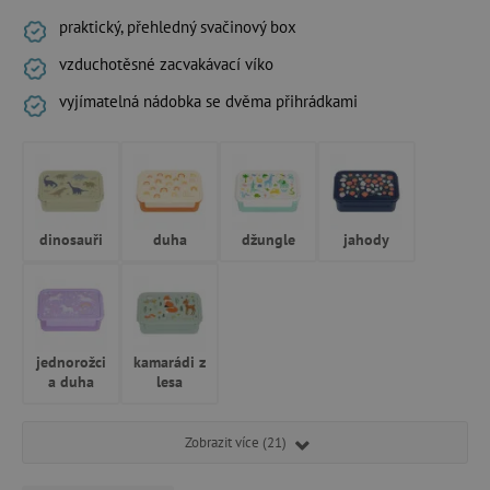
praktický, přehledný svačinový box
vzduchotěsné zacvakávací víko
vyjímatelná nádobka se dvěma přihrádkami
dinosauři
duha
džungle
jahody
jednorožci
kamarádi z
a duha
lesa
Zobrazit více (21)