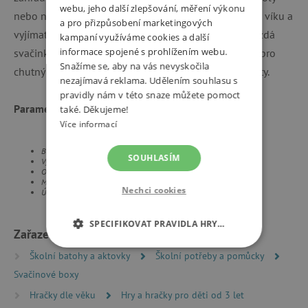
webu, jeho další zlepšování, měření výkonu
nebo na výlety. Díky vzduchotěsnému zacvakávacímu víku a
a pro přizpůsobení marketingových
vyjímatelné nádobce se dvěma přihrádkami bude každá
kampaní využíváme cookies a další
informace spojené s prohlížením webu.
svačinka přehledně uspořádaná po celý den. Ideální pro
Snažíme se, aby na vás nevyskočila
chutný a pestrý oběd či svačinu do školy nebo na cesty.
nezajímavá reklama. Udělením souhlasu s
pravidly nám v této snaze můžete pomoct
Parametry:
také. Děkujeme!
Více informací
Box na svačinu: 22 x 7 x 14,5 cm
SOUHLASÍM
Vyjímatelná nádobka: 9 x 5,5 x 12,5 cm
Obsah: 1,2 litru
Materiál: PP
Nechci cookies
Údržba: nevhodné do myčky a mikrovlnné trouby
SPECIFIKOVAT PRAVIDLA HRY…
Zařazeno v kategoriích
NEZBYTNĚ NUTNÉ COOKIES
Školní batohy a aktovky
Školní potřeby a pomůcky
Svačinové boxy
ANALYTICKÉ COOKIES
Hračky dle věku
Hry a hračky pro děti od 3 let