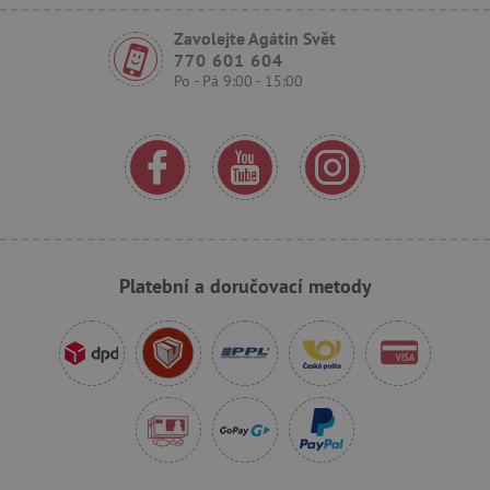
Zavolejte Agátin Svět
770 601 604
Po - Pá 9:00 - 15:00
_sp_ses.f442
www.agatinsvet.cz
featureFlagIdentifier
www.agatinsvet.cz
_lb
.agatinsvet.cz
p
Platební a doručovací metody
_pinterest_ct_ua
Pinterest Inc.
.ct.pinterest.com
AWSALBCORS
Amazon.com Inc.
www.pages06.net