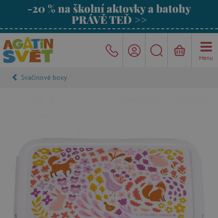
-20 % na školní aktovky a batohy
PRÁVĚ TEĎ >>
Menu
Svačinové boxy