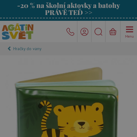
-20 % na školní aktovky a batohy
PRÁVĚ TEĎ >>
Menu
Hračky do vany