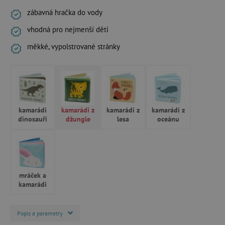
zábavná hračka do vody
vhodná pro nejmenší děti
měkké, vypolstrované stránky
kamarádi
kamarádi z
kamarádi z
kamarádi z
dinosauři
džungle
lesa
oceánu
mráček a
kamarádi
Popis a parametry