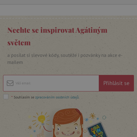
_lb_ccc
.agatinsvet.cz
Nechte se inspirovat Agátiným
světem
Google Privacy Policy
a posílat si slevové kódy, soutěže i pozvánky na akce e-
mailem
Přihlásit se
*
Souhlasím se
zpracováním osobních údajů
.
cjConsent
.agatinsvet.cz