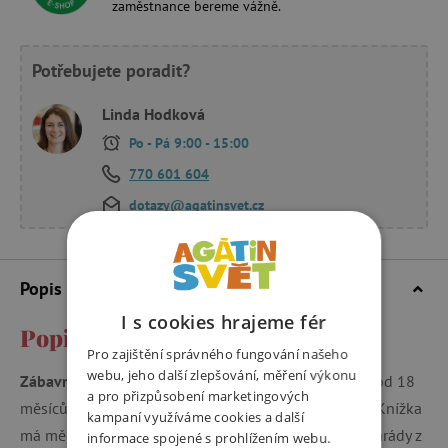
zaměstnance bereme vážně.
Potřebujete poradit?
Linda Hodková
Po - Pá 9:00 - 15:00
770 601 604
dotazy@agatinsvet.cz
Popis a parametry
I s cookies hrajeme fér
Popis a parametry
Pro zajištění správného fungování našeho
webu, jeho další zlepšování, měření výkonu
Zábavná hračka do vody
, vhodná pro nejmenší děti od 18
a pro přizpůsobení marketingových
měsíců zajistí skvělou zábavu při večerním koupání. Knížka
kampaní využíváme cookies a další
má měkké, vypolstrované stránky s roztomilými kamarády z
informace spojené s prohlížením webu.