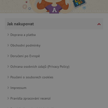
CookieScriptConsent
CookieScript
www.agatinsvet.cz
Jak nakupovat
Doprava a platba
Obchodní podmínky
Doručení po Evropě
Ochrana osobních údajů (Privacy Policy)
Poučení o souborech cookies
PHPSESSID
PHP.net
p
www.agatinsvet.cz
Impressum
Pravidla zpracování recenzí
__cf_bm