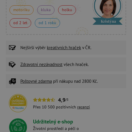
motoriku
kluka
holku
Kristýna
od 2 let
od 1 roku
Nejširší výběr
kreativních hraček
v ČR.
Zdravotní nezávadnost
všech hraček.
Poštovné zdarma
při nákupu nad 2800 Kč.
4,9
/5
Přes 10 500 pozitivních
recenzí
Udržitelný e-shop
Životní prostředí a péči o