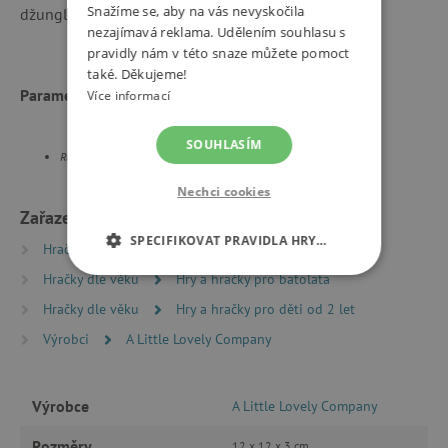
Snažíme se, aby na vás nevyskočila
džungle, jako je slon, opice nebo žirafa.
nezajímavá reklama. Udělením souhlasu s
pravidly nám v této snaze můžete pomoct
také. Děkujeme!
Parametry:
Více informací
SOUHLASÍM
Rozměry knížky: 12 x 12 x 3 cm.
Nechci cookies
Zařazeno v kategoriích
SPECIFIKOVAT PRAVIDLA HRY…
Hračky dle typu
Hračky do vany
Hračky dle věku
Hry a hračky pro batolata
NEZBYTNĚ NUTNÉ COOKIES
Hračky dle věku
Hry a hračky pro děti od 2 let
ANALYTICKÉ COOKIES
Výrobci
A Little Lovely Company
MARKETINGOVÉ COOKIES
Výrobce
A Little Lovely Company
FUNKČNÍ SOUBORY
Rozměry
12 x 12 x 3 cm