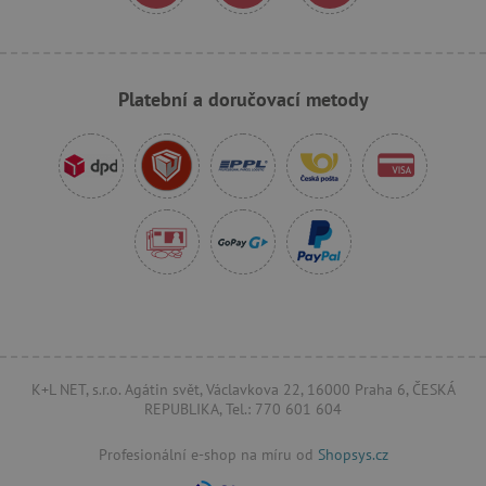
_sp_ses.f442
www.agatinsvet.cz
featureFlagIdentifier
www.agatinsvet.cz
Platební a doručovací metody
_lb
.agatinsvet.cz
p
_pinterest_ct_ua
Pinterest Inc.
.ct.pinterest.com
AWSALBCORS
Amazon.com Inc.
www.pages06.net
K+L NET, s.r.o. Agátin svět, Václavkova 22, 16000 Praha 6, ČESKÁ
REPUBLIKA, Tel.: 770 601 604
Profesionální e-shop na míru od
Shopsys.cz