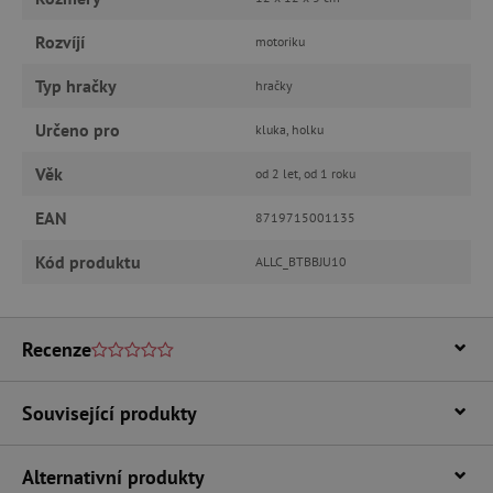
Rozvíjí
motoriku
Nezbytně nutné cookies
Typ hračky
hračky
Analytické cookies
Marketingové cookies
Určeno pro
kluka, holku
Funkční soubory
Věk
od 2 let, od 1 roku
Nezbytně nutné soubory cookie umožňují
základní funkce webových stránek, jako je
EAN
přihlášení uživatele a správa účtu. Webové
8719715001135
stránky nelze bez nezbytně nutných souborů
cookie správně používat.
Kód produktu
ALLC_BTBBJU10
Provider
/
Název
Doména
__cf_bm
Cloudflare Inc.
Recenze
.vimeo.com
Související produkty
Alternativní produkty