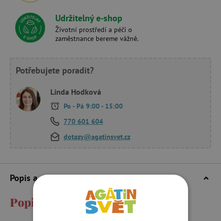
Udržitelný e-shop
Životní prostředí a péči o
zaměstnance bereme vážně.
Potřebujete poradit?
Linda Hodková
Po - Pá 9:00 - 15:00
770 601 604
dotazy@agatinsvet.cz
Popis a parametry
Popis a parametry