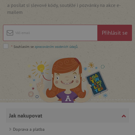
a posílat si slevové kódy, soutěže i pozvánky na akce e-
mailem
cjConsent
.agatinsvet.cz
Přihlásit se
*
Souhlasím se
zpracováním osobních údajů
.
CookieScriptConsent
CookieScript
www.agatinsvet.cz
Jak nakupovat
Doprava a platba