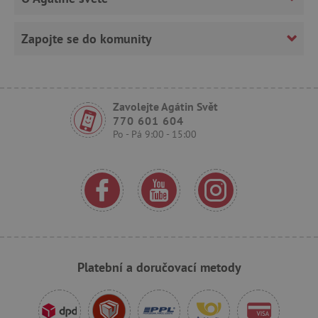
Zapojte se do komunity
Zavolejte Agátin Svět
770 601 604
_sp_ses.f442
www.agatinsvet.cz
Po - Pá 9:00 - 15:00
featureFlagIdentifier
www.agatinsvet.cz
_lb
.agatinsvet.cz
p
_pinterest_ct_ua
Pinterest Inc.
.ct.pinterest.com
Platební a doručovací metody
AWSALBCORS
Amazon.com Inc.