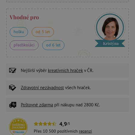
Vhodné pro
holku
od 3 let
Kristýna
předškoláci
od 6 let
Nejširší výběr
kreativních hraček
v ČR.
Zdravotní nezávadnost
všech hraček.
Poštovné zdarma
při nákupu nad 2800 Kč.
4,9
/5
Přes 10 500 pozitivních
recenzí