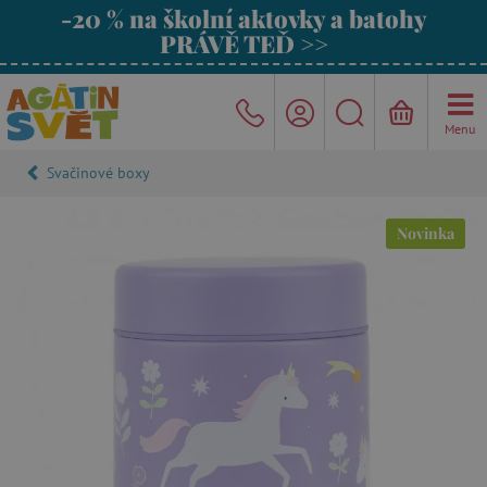
-20 % na školní aktovky a batohy
PRÁVĚ TEĎ >>
Menu
Svačinové boxy
Novinka