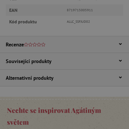
.vimeo.com
EAN
8719715005911
Kód produktu
ALLC_SSFJUD02
Recenze
Související produkty
_lb_ccc
.agatinsvet.cz
Alternativní produkty
Google Privacy Policy
Nechte se inspirovat Agátiným
světem