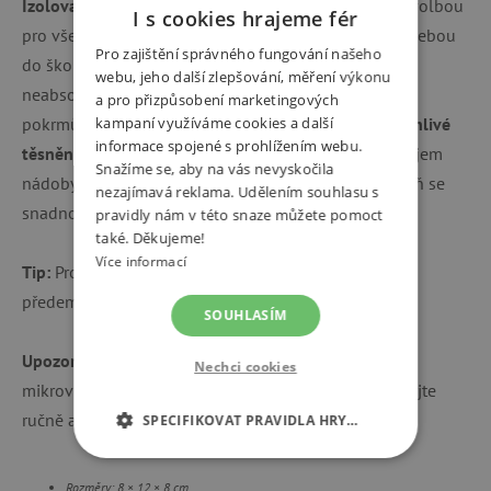
Izolovaná dóza na jídlo
o objemu 300 ml je ideální volbou
I s cookies hrajeme fér
pro všechny, kdo si chtějí vzít teplé i studené jídlo s sebou
Pro zajištění správného fungování našeho
do školy nebo na cesty. Díky kvalitní nerezové oceli
webu, jeho další zlepšování, měření výkonu
neabsorbuje pachy a zachovává přirozenou chuť
a pro přizpůsobení marketingových
kampaní využíváme cookies a další
pokrmů.
Lehká konstrukce, snadné otevírání a spolehlivé
informace spojené s prohlížením webu.
těsnění
zajišťují pohodlné každodenní používání. Objem
Snažíme se, aby na vás nevyskočila
nádoby je perfektní na dostatečnou svačinu a zároveň se
nezajímavá reklama. Udělením souhlasu s
snadno vejde do batohu spolu s lahví na vodu.
pravidly nám v této snaze můžete pomoct
také. Děkujeme!
Více informací
Tip:
Pro delší udržení teploty doporučujeme nádobu
předem vypláchnout horkou vodou.
SOUHLASÍM
Upozornění:
Nádoba není vhodná do myčky nádobí,
Nechci cookies
mikrovlnné trouby ani trouby. Po každém použití umyjte
ručně a důkladně osušte.
SPECIFIKOVAT PRAVIDLA HRY…
NEZBYTNĚ NUTNÉ COOKIES
Rozměry: 8 × 12 × 8 cm