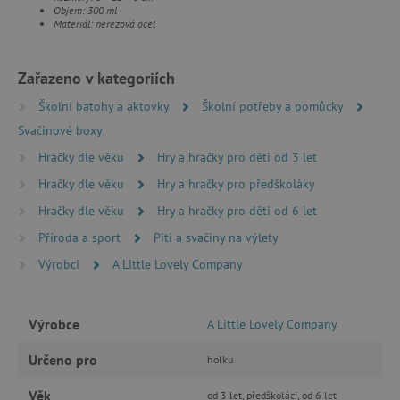
Objem: 300 ml
ANALYTICKÉ COOKIES
Materiál: nerezová ocel
MARKETINGOVÉ COOKIES
Zařazeno v kategoriích
Školní batohy a aktovky
Školní potřeby a pomůcky
FUNKČNÍ SOUBORY
Svačinové boxy
Hračky dle věku
Hry a hračky pro děti od 3 let
Hračky dle věku
Hry a hračky pro předškoláky
Nezbytně nutné cookies
Hračky dle věku
Hry a hračky pro děti od 6 let
Analytické cookies
Marketingové cookies
Příroda a sport
Pití a svačiny na výlety
Funkční soubory
Výrobci
A Little Lovely Company
Nezbytně nutné soubory cookie umožňují
základní funkce webových stránek, jako je
přihlášení uživatele a správa účtu. Webové
stránky nelze bez nezbytně nutných souborů
Výrobce
A Little Lovely Company
cookie správně používat.
Provider
/
Určeno pro
holku
Název
Doména
Věk
od 3 let, předškoláci, od 6 let
__cf_bm
Cloudflare Inc.