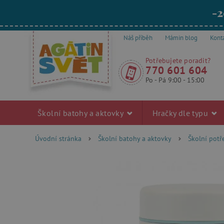
-2
Náš příběh
Mámin blog
Kont
Potřebujete poradit?
770 601 604
Po - Pá 9:00 - 15:00
Školní batohy a aktovky
Hračky dle typu
Úvodní stránka
Školní batohy a aktovky
Školní pot