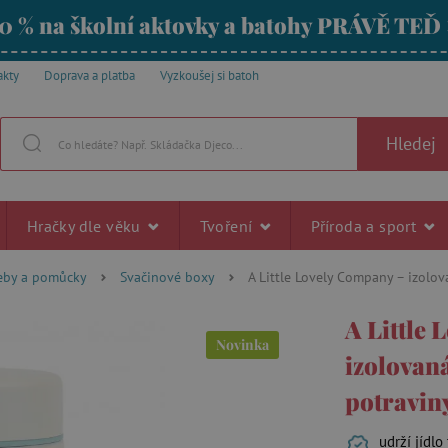
0 % na školní aktovky a batohy PRÁVĚ TEĎ
akty
Doprava a platba
Vyzkoušej si batoh
Hledej
Hračky dle věku
Tvoření
Příroda a sport
řeby a pomůcky
Svačinové boxy
A Little Lovely Company – izolo
A Little
Novinka
izolovan
potravin
udrží jídlo