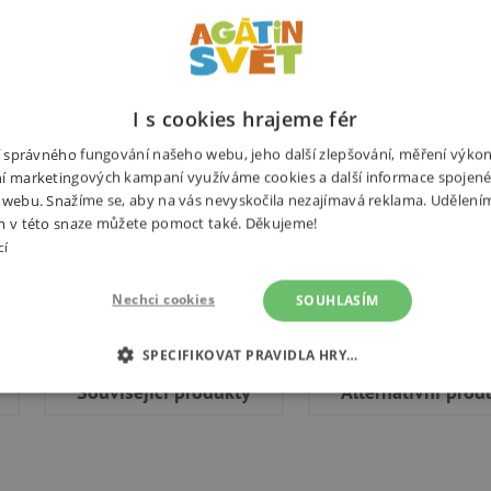
Zdravot
Poštovn
I s cookies hrajeme fér
ní správného fungování našeho webu, jeho další zlepšování, měření výko
í marketingových kampaní využíváme cookies a další informace spojené
P
 webu. Snažíme se, aby na vás nevyskočila nezajímavá reklama. Udělení
m v této snaze můžete pomoct také. Děkujeme!
U
cí
Ž
z
Nechci cookies
SOUHLASÍM
SPECIFIKOVAT PRAVIDLA HRY…
Související produkty
Alternativní prod
É COOKIES
ANALYTICKÉ COOKIES
MARKETINGOVÉ C
RY