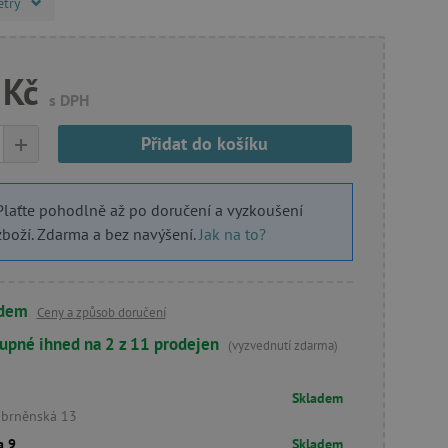
etry
 Kč
s DPH
+
Přidat do košíku
Plaťte pohodlně až po doručení a vyzkoušení
zboží. Zdarma a bez navýšení.
Jak na to?
adem
Ceny a způsob doručení
upné ihned na 2 z 11 prodejen
(vyzvednutí zdarma)
Skladem
obrněnská 13
a 9
Skladem