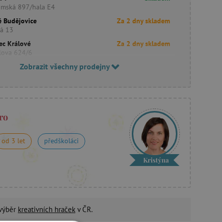
imská 897/hala E4
é Budějovice
Za 2 dny skladem
ká 13
ec Králové
Za 2 dny skladem
lova 624/6
Zobrazit všechny prodejny
ro
od 3 let
předškoláci
Kristýna
 výběr
kreativních hraček
v ČR.