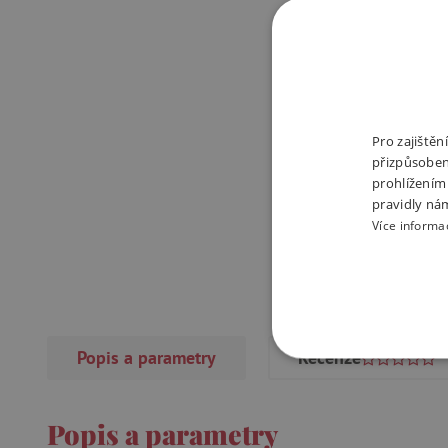
Pro zajiště
přizpůsoben
prohlížením
pravidly ná
Více informa
Popis a parametry
Recenze
NEZBYTNĚ NUTN
FUNKČNÍ SOUBO
Popis a parametry