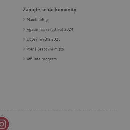
 identifikaci zařízení,
Zapojte se do komunity
e, aby sledovala používání
Mámin blog
Agátin hravý festival 2024
Dobrá hračka 2025
Volná pracovní místa
e Docs zajištěním
k návštěvníci používají
Affiliate program
ových stránkách.
om, jak si webové stránky
odkud pocházejí, a
mi k optimalizaci
ování personalizovaných
vu relace.
azení vhodné reklamy.
stránkách.
ledování uživatelských
bsahu webových stránek
žeb a obsahu. Může
 uživatelů a preferencích
amních a marketingových
á k řízení uživatelských
 k zapamatování volby