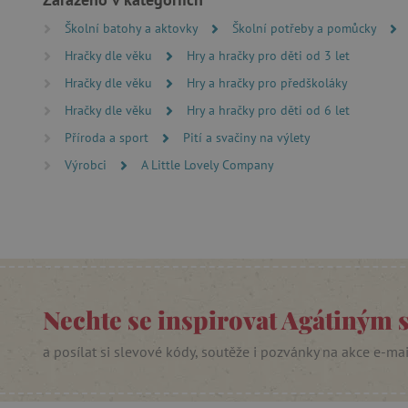
__cf_bm
Školní batohy a aktovky
Školní potřeby a pomůcky
Hračky dle věku
Hry a hračky pro děti od 3 let
lastVisitedProduct
Hračky dle věku
Hry a hračky pro předškoláky
Hračky dle věku
Hry a hračky pro děti od 6 let
__cf_bm
Příroda a sport
Pití a svačiny na výlety
Výrobci
A Little Lovely Company
_sp_ses.f442
featureFlagIdentifier
_lb
_pinterest_ct_ua
AWSALBCORS
Nechte se inspirovat Agátiným 
a posílat si slevové kódy, soutěže i pozvánky na akce e-ma
_sp_id.f442
featureFlagCheckoutExpe