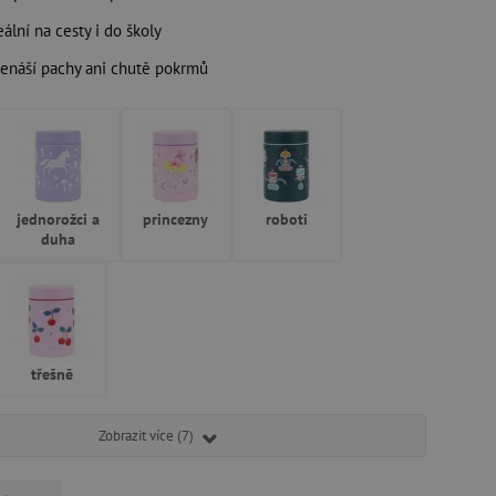
eální na cesty i do školy
enáší pachy ani chutě pokrmů
jednorožci a
princezny
roboti
duha
třešně
Zobrazit více (7)