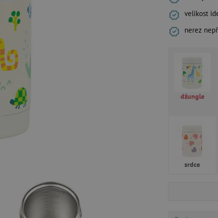
velikost id
nerez nepř
džungle
srdce