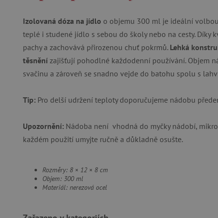
Izolovaná dóza na jídlo
o objemu 300 ml je ideální volbou p
Nezby
teplé i studené jídlo s sebou do školy nebo na cesty. Díky 
pachy a zachovává přirozenou chuť pokrmů.
Lehká konstruk
Nezbytně nutné soubory cook
bez nezbytně nutných soubo
těsnění
zajišťují pohodlné každodenní používání. Objem n
svačinu a zároveň se snadno vejde do batohu spolu s lahv
Název
__cf_bm
Tip:
Pro delší udržení teploty doporučujeme nádobu před
_lb_ccc
Upozornění:
Nádoba není vhodná do myčky nádobí, mikrovl
každém použití umyjte ručně a důkladně osušte.
cjConsent
Rozměry: 8 × 12 × 8 cm
Google Priv
CookieScriptConsent
Objem: 300 ml
Materiál: nerezová ocel
PHPSESSID
Zařazeno v kategoriích