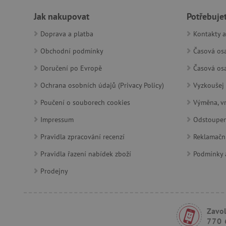
udid
Jak nakupovat
Potřebuje
Doprava a platba
Kontakty a
product_filter_remember
Obchodní podmínky
Časová osa
Doručení po Evropě
Časová osa
Provider
Provi
/
Název
Název
Ochrana osobních údajů (Privacy Policy)
Vyzkoušej 
Název
Doména
Domé
S
smc_dyn_item
COMPASS
Poučení o souborech cookies
Google
Výměna, vr
Googl
.docs.google
.docs.
Impressum
Odstoupen
smc_dyn_item_code
_cfuvid
.vimeo.com
Pravidla zpracování recenzí
Reklamačn
_ga_9XW4E0XYJX
.agati
com.silverpop.iMAWebCo
Pravidla řazení nabídek zboží
Podmínky a
_ga
vuid
Vimeo.com I
Googl
tv_UICR
.vimeo.com
.agati
Prodejny
Zavol
smc_not
770 