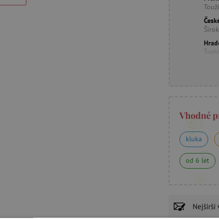
Touž
Česk
Širo
Hrad
Šveh
Vhodné p
kluka
od 6 let
Nejširší