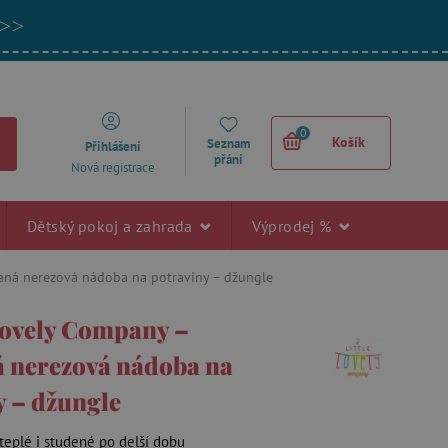
 >>
0
Košík
Seznam
Přihlášení
přání
Nová registrace
Dětský pokoj a zahrada
Výprodej %
vaná nerezová nádoba na potraviny – džungle
 Lovely Company –
á nerezová nádoba na
y – džungle
 teplé i studené po delší dobu