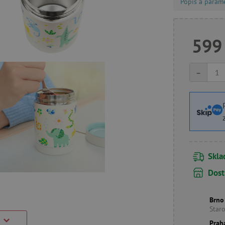
Popis a param
599
-
Skl
Dost
Brno
Star
Prah