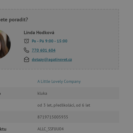
oubory
ete poradit?
 účtu. Webové stránky nelze
Linda Hodková
Po - Pá 9:00 - 15:00
770 601 604
ozlišení mezi lidmi a
dotazy@agatinsvet.cz
by bylo možné podávat
ebových stránek.
ukládání souhlasu
ookies na webových
právními požadavky na
A Little Lovely Company
ie cookies.
o
kluka
ukládání souhlasu
 stránkách.
od 3 let, předškoláci, od 6 let
a Cookie-Script.com k
se soubory cookie
 cookie Cookie-Script.com
8719715005935
ný k udržování proměnných
ktu
ALLC_SSFJJU04