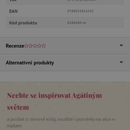
EAN
9788025616192
MARKETINGOVÉ COOKIES
Kód produktu
0186046-xx
FUNKČNÍ SOUBORY
Recenze
Nezbytně nutné cookies
Alternativní produkty
Analytické cookies
Marketingové cookies
Funkční soubory
Nezbytně nutné soubory cookie umožňují
základní funkce webových stránek, jako je
přihlášení uživatele a správa účtu. Webové
Nechte se inspirovat Agátiným
stránky nelze bez nezbytně nutných souborů
cookie správně používat.
světem
Provider
/
Název
Doména
a posílat si slevové kódy, soutěže i pozvánky na akce e-
__cf_bm
Cloudflare Inc.
mailem
.vimeo.com