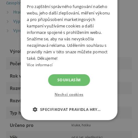
časopisy
Encyklopedie a naučné knihy
Pro zajištění správného fungování našeho
Hračky dle typu
Knihy
Knížky pro nejmenší
webu, jeho další zlepšování, měření výkonu
a pro přizpůsobení marketingových
Výprodej %
Výprodej -20 %
kampaní využíváme cookies a další
Výrobci
Svojtka&Co.
informace spojené s prohlížením webu.
Snažíme se, aby na vás nevyskočila
nezajímavá reklama. Udělením souhlasu s
Výrobce
Svojtka&Co.
pravidly nám v této snaze můžete pomoct
také. Děkujeme!
Počet stran
14
Více informací
Rok vydání
2015
SOUHLASÍM
Rozměry
25,5 x 25,5 cm
Nechci cookies
Rozvíjí
vědomosti, motoriku
SPECIFIKOVAT PRAVIDLA HRY…
Typ hračky
knihy a CD
NEZBYTNĚ NUTNÉ COOKIES
Určeno pro
kluka, holku
Věk
ANALYTICKÉ COOKIES
od 6 let, předškoláci