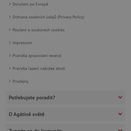
Doručení po Evropě
cjConsent
.agatinsvet.cz
Ochrana osobních údajů (Privacy Policy)
Poučení o souborech cookies
Impressum
CookieScriptConsent
CookieScript
Pravidla zpracování recenzí
www.agatinsvet.cz
Pravidla řazení nabídek zboží
Prodejny
Potřebujete poradit?
O Agátině světě
Zapojte se do komunity