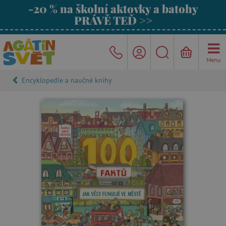
-20 % na školní aktovky a batohy
PRÁVĚ TEĎ >>
Menu
Encyklopedie a naučné knihy