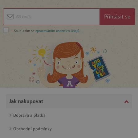
Přihlásit se
*
Souhlasím se
zpracováním osobních údajů
.
_lb_ccc
.agatinsvet.cz
Google Privacy Policy
Jak nakupovat
Doprava a platba
Obchodní podmínky