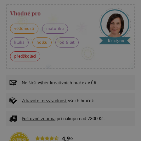
Vhodné pro
vědomosti
motoriku
Kristýna
kluka
holku
od 6 let
předškoláci
Nejširší výběr
kreativních hraček
v ČR.
Zdravotní nezávadnost
všech hraček.
Poštovné zdarma
při nákupu nad 2800 Kč.
4,9
/5