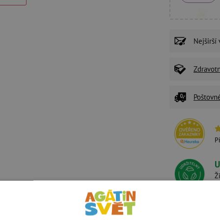
Nejširší
Zdravot
Poštovn
P
U
Ž
z