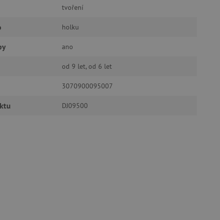
tvoření
 účtu. Webové stránky nelze
o
holku
py
ano
ozlišení mezi lidmi a
by bylo možné podávat
od 9 let, od 6 let
ebových stránek.
ukládání souhlasu
3070900095007
ookies na webových
právními požadavky na
ie cookies.
ktu
DJ09500
ukládání souhlasu
 stránkách.
a Cookie-Script.com k
se soubory cookie
 cookie Cookie-Script.com
ný k udržování proměnných
ozlišení mezi lidmi a
by bylo možné podávat
ebových stránek.