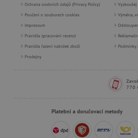
product_filter_remember
Ochrana osobních údajů (Privacy Policy)
Vyzkoušej 
Poučení o souborech cookies
Výměna, vr
Provider
Provi
/
Impressum
Odstoupen
Název
Název
Název
Doména
Domé
Pravidla zpracování recenzí
Reklamačn
S
smc_dyn_item
COMPASS
Google
Googl
.docs.google
.docs.
Pravidla řazení nabídek zboží
Podmínky a
smc_dyn_item_code
_cfuvid
.vimeo.com
Prodejny
_ga_9XW4E0XYJX
.agati
com.silverpop.iMAWebCo
_ga
vuid
Vimeo.com I
Googl
tv_UICR
.vimeo.com
.agati
Zavol
770 
smc_not
Platební a doručovací metody
uid