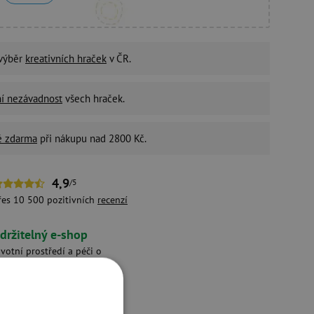
 výběr
kreativních hraček
v ČR.
ní nezávadnost
všech hraček.
é zdarma
při nákupu nad 2800 Kč.
4,9
/5
řes 10 500 pozitivních
recenzí
držitelný e-shop
ivotní prostředí a péči o
aměstnance bereme vážně.