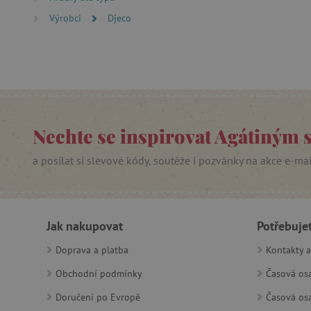
lastVisitedProduct
Výrobci
Djeco
__cf_bm
_sp_ses.f442
featureFlagIdentifier
_lb
Nechte se inspirovat Agátiným 
_pinterest_ct_ua
a posílat si slevové kódy, soutěže i pozvánky na akce e-ma
AWSALBCORS
_sp_id.f442
Jak nakupovat
Potřebuje
Doprava a platba
Kontakty a
featureFlagCheckoutExpe
Obchodní podmínky
Časová osa
udid
Doručení po Evropě
Časová osa