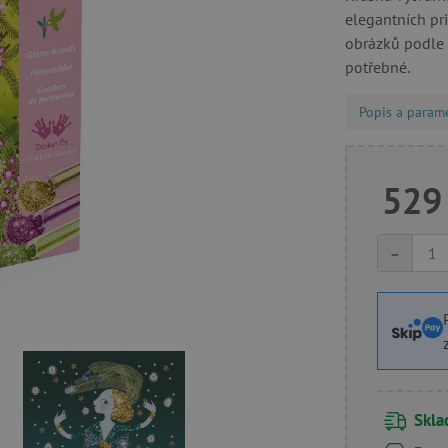
elegantních pr
obrázků podle 
potřebné.
Popis a param
529
-
Skl