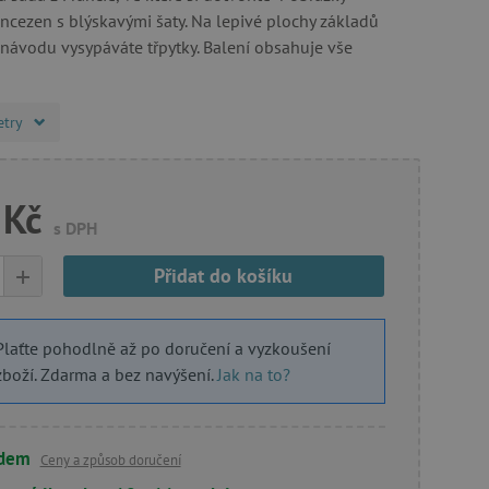
incezen s blýskavými šaty. Na lepivé plochy základů
návodu vysypáváte třpytky. Balení obsahuje vše
etry
 Kč
s DPH
+
Přidat do košíku
Plaťte pohodlně až po doručení a vyzkoušení
zboží. Zdarma a bez navýšení.
Jak na to?
adem
Ceny a způsob doručení