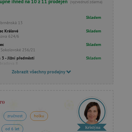
upné ihned na 10 z 11 prodejen
(vyzvednutí zdarma)
Skladem
obrněnská 13
ec Králové
Skladem
lova 624/6
rec
Skladem
 Sokolovské 256/21
 3 - Jižní předměstí
Skladem
bradova 8
Zobrazit všechny prodejny
ro
zručnost
holku
Kristýna
od 6 let