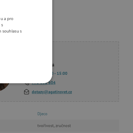
nu a pro
 s
m souhlasu s
ete poradit?
Linda Hodková
Po - Pá 9:00 - 15:00
770 601 604
OOKIES
dotazy@agatinsvet.cz
Djeco
tvořivost, zručnost
oubory