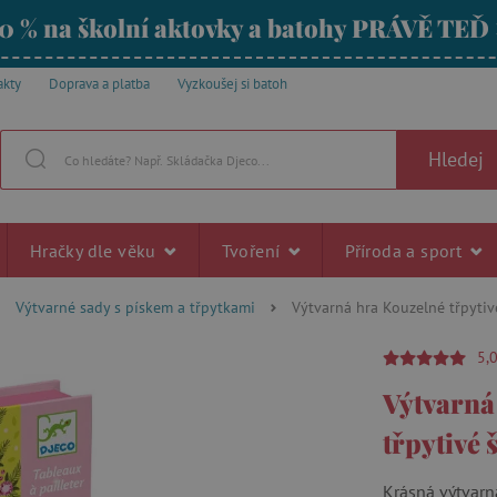
0 % na školní aktovky a batohy PRÁVĚ TEĎ
akty
Doprava a platba
Vyzkoušej si batoh
Hledej
Hračky dle věku
Tvoření
Příroda a sport
Výtvarné sady s pískem a třpytkami
Výtvarná hra Kouzelné třpytiv
5,
Výtvarná
třpytivé 
Krásná výtvarná