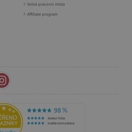
Volná pracovní místa
Affiliate program
e Docs zajištěním
k návštěvníci používají
ových stránkách.
om, jak si webové stránky
odkud pocházejí, a
mi k optimalizaci
ování personalizovaných
vu relace.
azení vhodné reklamy.
stránkách.
ledování uživatelských
bsahu webových stránek
žeb a obsahu. Může
 uživatelů a preferencích
amních a marketingových
á k řízení uživatelských
 k zapamatování volby
rsonalizovaných funkcí.
je jednoznačně přiřazené
tele a shromažďuje údaje o
mohou být odeslána k