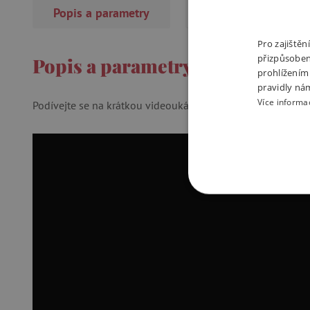
Popis a parametry
Recenze
(16×)
Pro zajiště
přizpůsoben
Popis a parametry
prohlížením
pravidly ná
Více informa
Podívejte se na krátkou videoukázku:
NEZBYTNĚ NUTN
FUNKČNÍ SOUBO
Nezby