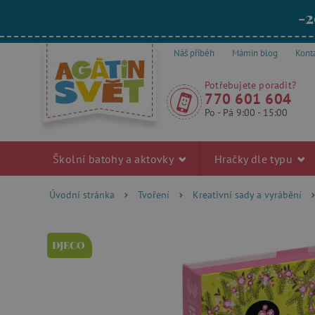
-2
Náš příběh
Mámin blog
Kont
Potřebujete poradit?
770 601 604
Po - Pá 9:00 - 15:00
Školní batohy a aktovky
Hračky dle typu
Úvodní stránka
Tvoření
Kreativní sady a vyrábění
DJECO