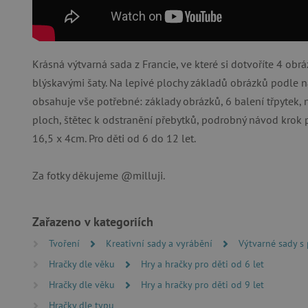
Nezbytně nutné soubory cook
bez nezbytně nutných soubo
Název
Krásná výtvarná sada z Francie, ve které si dotvoříte 4 obr
__cf_bm
blýskavými šaty. Na lepivé plochy základů obrázků podle n
obsahuje vše potřebné: základy obrázků, 6 balení třpytek, 
_lb_ccc
ploch, štětec k odstranění přebytků, podrobný návod krok p
16,5 x 4cm. Pro děti od 6 do 12 let.
cjConsent
Za fotky děkujeme @milluji.
Google Priv
CookieScriptConsent
Zařazeno v kategoriích
PHPSESSID
Tvoření
Kreativní sady a vyrábění
Výtvarné sady s
Hračky dle věku
Hry a hračky pro děti od 6 let
__cf_bm
Hračky dle věku
Hry a hračky pro děti od 9 let
Hračky dle typu