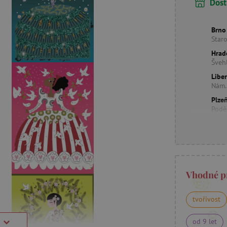
Dost
Brno
Star
Hrad
Šveh
Libe
Nám.
Plzeň
Podě
Vhodné p
tvořivost
od 9 let