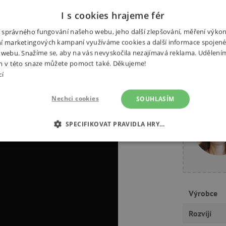
Alternativní produkty
I s cookies hrajeme fér
ní správného fungování našeho webu, jeho další zlepšování, měření výko
í marketingových kampaní využíváme cookies a další informace spojené
 webu. Snažíme se, aby na vás nevyskočila nezajímavá reklama. Udělení
m v této snaze můžete pomoct také. Děkujeme!
cí
Potřebuj
Nechci cookies
SOUHLASÍM
SPECIFIKOVAT PRAVIDLA HRY…
É COOKIES
ANALYTICKÉ COOKIES
MARKETINGOVÉ C
RY
Výrobce
Rozvíjí
tně nutné cookies
Analytické cookies
Marketingové cookies
Funkční s