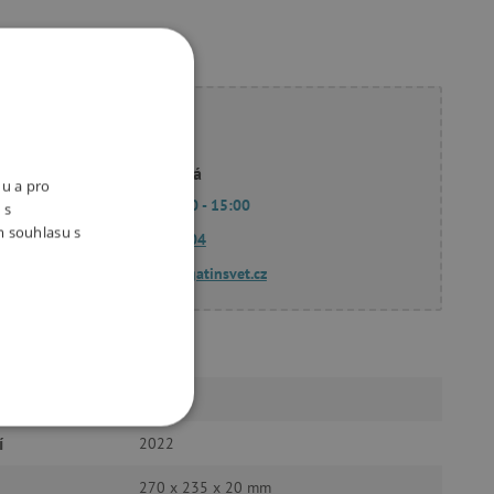
ete poradit?
Linda Hodková
nu a pro
Po - Pá 9:00 - 15:00
 s
m souhlasu s
770 601 604
dotazy@agatinsvet.cz
Pikola
n
28
OOKIES
í
2022
270 x 235 x 20 mm