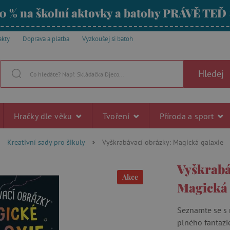
0 % na školní aktovky a batohy PRÁVĚ TEĎ
akty
Doprava a platba
Vyzkoušej si batoh
Hledej
Hračky dle věku
Tvoření
Příroda a sport
Kreativní sady pro šikuly
Vyškrabávací obrázky: Magická galaxie
Vyškrabá
Akce
Magická 
Seznamte se s 
plného fantazi