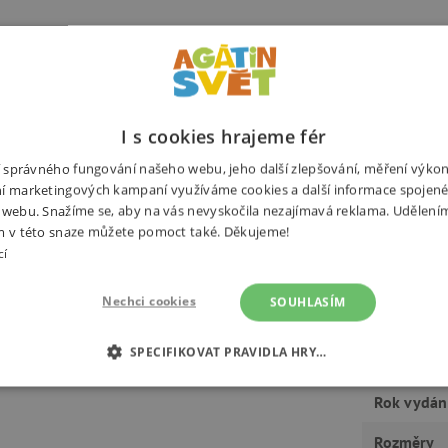
pte do světa plného fantazie!
Potřebuj
nální umělecká díla s krásnými
I s cookies hrajeme fér
antazii se meze nekladou a záleží na
ní správného fungování našeho webu, jeho další zlepšování, měření výko
yjte všechny plochy, vyberte jen
í marketingových kampaní využíváme cookies a další informace spojené
ošky. Pokud chcete přidat ještě více
 webu. Snažíme se, aby na vás nevyskočila nezajímavá reklama. Udělení
xace zaručeny!
m v této snaze můžete pomoct také. Děkujeme!
cí
Nechci cookies
SOUHLASÍM
Výrobce
ro šikuly
SPECIFIKOVAT PRAVIDLA HRY…
Počet stra
É COOKIES
ANALYTICKÉ COOKIES
MARKETINGOVÉ C
Rok vydán
Rozměry
RY