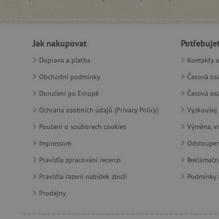
PHPSESSID
__cf_bm
Jak nakupovat
Potřebuje
lastVisitedProduct
Doprava a platba
Kontakty a
__cf_bm
Obchodní podmínky
Časová osa
Doručení po Evropě
Časová osa
_sp_ses.f442
Ochrana osobních údajů (Privacy Policy)
Vyzkoušej 
featureFlagIdentifier
Poučení o souborech cookies
Výměna, vr
_lb
Impressum
Odstoupen
_pinterest_ct_ua
Pravidla zpracování recenzí
Reklamačn
AWSALBCORS
Pravidla řazení nabídek zboží
Podmínky a
Prodejny
_sp_id.f442