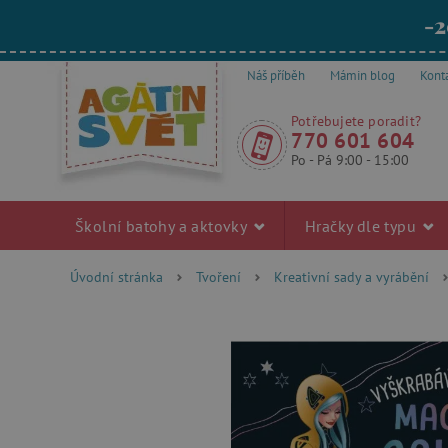
-2
Náš příběh
Mámin blog
Kont
Potřebujete poradit?
770 601 604
Po - Pá 9:00 - 15:00
Školní batohy a aktovky
Hračky dle typu
Úvodní stránka
Tvoření
Kreativní sady a vyrábění