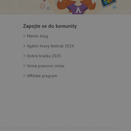
ný k udržování proměnných
ozlišení mezi lidmi a
by bylo možné podávat
ebových stránek.
Zapojte se do komunity
Mámin blog
ozlišení mezi lidmi a
Agátin hravý festival 2024
by bylo možné podávat
ebových stránek.
Dobrá hračka 2025
Volná pracovní místa
Affiliate program
m zajišťuje hledání na
e vztahu k Pinterest
s případy použití CORS po
lší soubory cookie
í lepivosti založených na
).