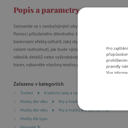
Popis a parametry
Seznamte se s neobyčejnými obyvateli cizích planet a vstu
Pomocí přiloženého dřevěného škrabátka můžete tato origi
barevnými efekty odhalit. Jaký styl zvolíte, je jen na vás. F
Pro zajiště
vašem rozhodnutí, jak bude výsledný obrázek vypadat. Odkr
přizpůsoben
několik detailů nebo vyškrabávejte vlastní vzory, linie a pl
prohlížením
barev, vybarvěte všechny motivy pastelkami. Zábava a rela
pravidly ná
Více informa
Zařazeno v kategoriích
Tvoření
Kreativní sady a vyrábění
Kreativní sady p
Hračky dle věku
Hry a hračky pro děti od 6 let
Hračky dle věku
Hry a hračky pro děti od 9 let
NEZBYTNĚ NUTN
Hračky dle typu
FUNKČNÍ SOUBO
Výprodej %