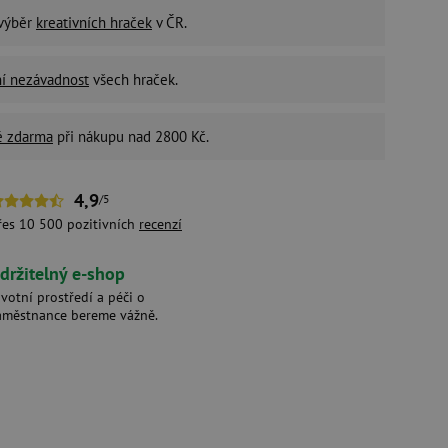
 výběr
kreativních hraček
v ČR.
ní nezávadnost
všech hraček.
é zdarma
při nákupu nad 2800 Kč.
4,9
/5
řes 10 500 pozitivních
recenzí
držitelný e-shop
ivotní prostředí a péči o
aměstnance bereme vážně.