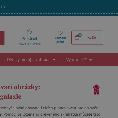
 >>
0
Košík
Seznam
Přihlášení
přání
Nová registrace
Dětský pokoj a zahrada
Výprodej %
vací obrázky:
galaxie
neobyčejnými obyvateli cizích planet a vstupte do světa
e! Pomocí přiloženého dřevěného škrabátka můžete tato