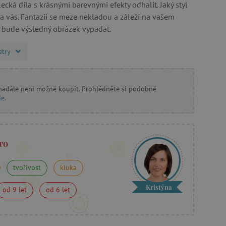
ecká díla s krásnými barevnými efekty odhalit. Jaký styl
 na vás. Fantazii se meze nekladou a záleží na vašem
k bude výsledný obrázek vypadat.
etry
 nadále není možné koupit. Prohlédněte si podobné
de
.
ro
tvořivost
kluka
Kristýna
od 9 let
od 6 let