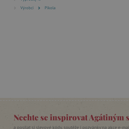
Výrobci
Pikola
Nezby
Nezbytně nutné soubory cook
bez nezbytně nutných soubo
Název
__cf_bm
_lb_ccc
cjConsent
Google Priv
CookieScriptConsent
Nechte se inspirovat Agátiným 
a posílat si slevové kódy, soutěže i pozvánky na akce e-ma