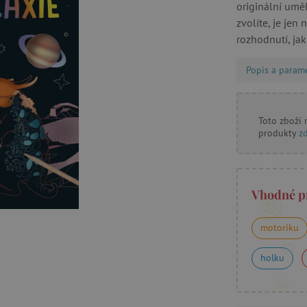
originální uměl
zvolíte, je jen
rozhodnutí, ja
Popis a param
Toto zboží
produkty
z
Vhodné p
motoriku
holku