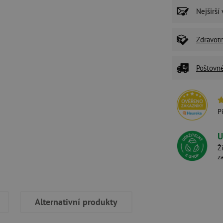
Nejširší
Zdravot
Poštovn
P
U
Ž
z
Alternativní produkty