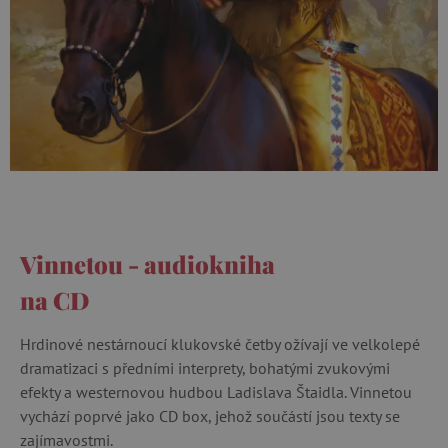
Vinnetou - audiokniha
na CD
Hrdinové nestárnoucí klukovské četby ožívají ve velkolepé
dramatizaci s předními interprety, bohatými zvukovými
efekty a westernovou hudbou Ladislava Štaidla. Vinnetou
vychází poprvé jako CD box, jehož součástí jsou texty se
zajímavostmi.