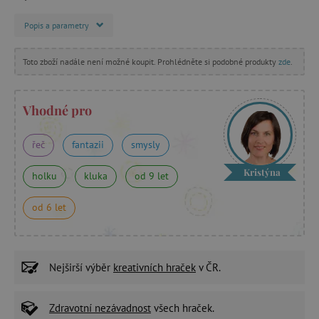
Popis a parametry
Toto zboží nadále není možné koupit. Prohlédněte si podobné produkty
zde
.
Vhodné pro
řeč
fantazii
smysly
Kristýna
holku
kluka
od 9 let
od 6 let
Nejširší výběr
kreativních hraček
v ČR.
Zdravotní nezávadnost
všech hraček.