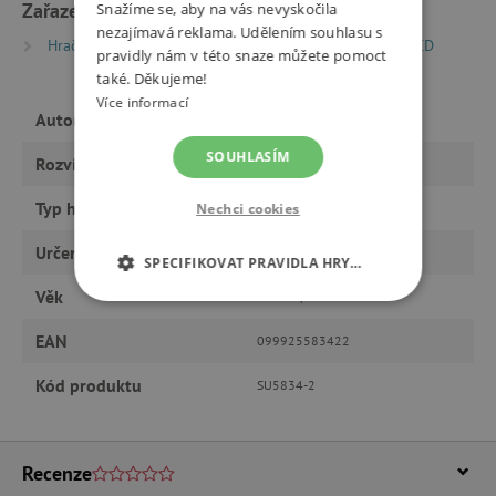
Zařazeno v kategoriích
Snažíme se, aby na vás nevyskočila
nezajímavá reklama. Udělením souhlasu s
Hračky dle typu
Knihy
Dětské audioknihy a CD
pravidly nám v této snaze můžete pomoct
také. Děkujeme!
Více informací
Autor
Karel May
SOUHLASÍM
Rozvíjí
řeč, fantazii, smysly
Typ hračky
knihy a CD
Nechci cookies
Určeno pro
holku, kluka
SPECIFIKOVAT PRAVIDLA HRY…
Věk
od 9 let, od 6 let
NEZBYTNĚ NUTNÉ COOKIES
EAN
099925583422
ANALYTICKÉ COOKIES
Kód produktu
SU5834-2
MARKETINGOVÉ COOKIES
FUNKČNÍ SOUBORY
Recenze