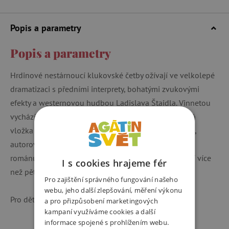
Popis a parametry
Popis a parametry
Hrdinové nestárnoucí klukovské četby ožívají ve velkolepé
dramatizaci s předními interprety, bohatými zvukovými
efekty a westernovou hudbou Ladislava Štaidla. Vinnetou
vychází poprvé jako CD box, jehož součástí je textová
vložka se zajímavými údaji o hrdinech i Karlu Mayovi,
autorovi tohoto dnes už klasického několikadílného
románu s indiánskou tématikou. Komplet 4 CD nabízí více
I s cookies hrajeme fér
než pět hodin poslechu plného romantiky a napětí.
Pro zajištění správného fungování našeho
webu, jeho další zlepšování, měření výkonu
Pro děti od 8 let.
a pro přizpůsobení marketingových
kampaní využíváme cookies a další
informace spojené s prohlížením webu.