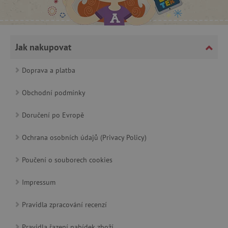
_lb_ccc
.agatinsvet.cz
Jak nakupovat
Doprava a platba
Google Privacy Policy
Obchodní podmínky
Doručení po Evropě
Ochrana osobních údajů (Privacy Policy)
Poučení o souborech cookies
Impressum
cjConsent
.agatinsvet.cz
Pravidla zpracování recenzí
Pravidla řazení nabídek zboží