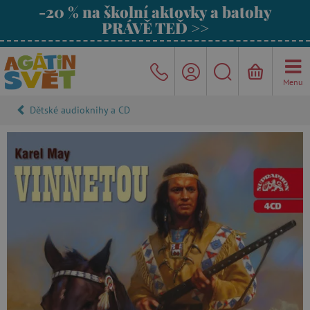
-20 % na školní aktovky a batohy
PRÁVĚ TEĎ >>
Menu
Dětské audioknihy a CD