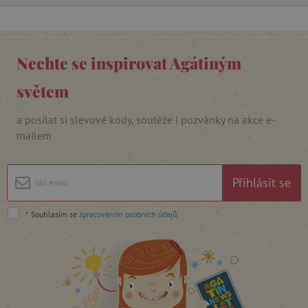
Nezbytně nutné cookies
Nechte se inspirovat Agátiným
Analytické cookies
Marketingové cookies
Funkční soubory
světem
Nezbytně nutné soubory cookie umožňují
a posílat si slevové kódy, soutěže i pozvánky na akce e-
základní funkce webových stránek, jako je
přihlášení uživatele a správa účtu. Webové
mailem
stránky nelze bez nezbytně nutných souborů
cookie správně používat.
Provider
/
Přihlásit se
Název
Doména
__cf_bm
Cloudflare Inc.
*
Souhlasím se
zpracováním osobních údajů
.
.vimeo.com