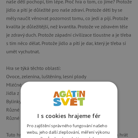
naše děti pochopí, tím lépe. Proč hra o tom, co jíme? Protože
jídlo a pití je důležité pro naše zdraví. Protože děti by se
měly naučit věnovat pozornost tomu, co jedí a pijí. Protože
kvalita je důležitější, než kvantita. Protože ve zdravém těle
je zdravý duch. Protože západní civilizace tloustne a je třeba
s tím něco dělat. Protože jídlo a pití je dar, který je třeba si
umět vychutnat.
Hra se týká těchto oblastí:
Ovoce, zelenina, luštěniny, lesní plody
Mléčné výrobky, vejce i různé druhy masa
Jídla z celého světa
Bylinky, koření, vitamíny
Různé druhy chutí
I s cookies hrajeme fér
Různé stravovací nešvary a proč nám škodí
Pro zajištění správného fungování našeho
webu, jeho další zlepšování, měření výkonu
Tuto hru lze kombinovat s dalšími z cyklu 4bambini a hrát