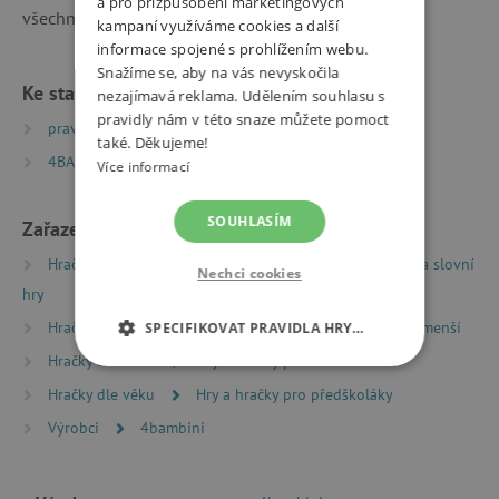
a pro přizpůsobení marketingových
všechny najednou.
kampaní využíváme cookies a další
informace spojené s prohlížením webu.
Snažíme se, aby na vás nevyskočila
Ke stažení
nezajímavá reklama. Udělením souhlasu s
pravidly nám v této snaze můžete pomoct
pravidla_hry_4bambini | PDF | 0.04 MB
také. Děkujeme!
4BAM2 | PDF | 0.49 MB
Více informací
SOUHLASÍM
Zařazeno v kategoriích
Hračky dle typu
Společenské hry
Didaktické a slovní
Nechci cookies
hry
Hračky dle typu
Společenské hry
Hry pro nejmenší
SPECIFIKOVAT PRAVIDLA HRY…
Hračky dle věku
Hry a hračky pro děti od 3 let
NEZBYTNĚ NUTNÉ COOKIES
Hračky dle věku
Hry a hračky pro předškoláky
ANALYTICKÉ COOKIES
Výrobci
4bambini
MARKETINGOVÉ COOKIES