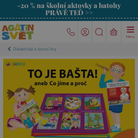
-20 % na školní aktovky a batohy
PRÁVĚ TEĎ >>
Menu
Didaktické a slovní hry