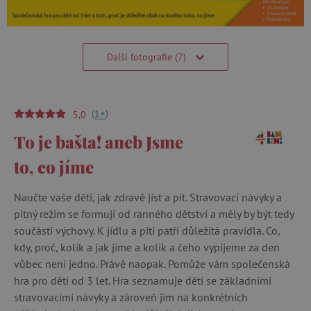
Další fotografie (7)
(
)
+
1
5,0
To je bašta! aneb Jsme
to, co jíme
Naučte vaše děti, jak zdravě jíst a pít. Stravovací návyky a
pitný režim se formují od ranného dětství a měly by být tedy
součástí výchovy. K jídlu a pití patří důležitá pravidla. Co,
kdy, proč, kolik a jak jíme a kolik a čeho vypijeme za den
vůbec není jedno. Právě naopak. Pomůže vám společenská
hra pro děti od 3 let. Hra seznamuje děti se základními
stravovacími návyky a zároveň jim na konkrétních