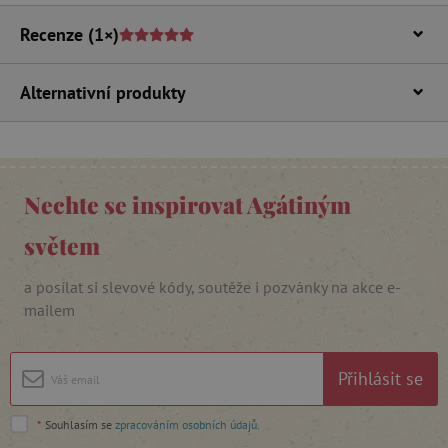
Recenze
(1×)
Alternativní produkty
_lb_ccc
.agatinsvet.cz
Nechte se inspirovat Agátiným
Google Privacy Policy
světem
a posílat si slevové kódy, soutěže i pozvánky na akce e-
mailem
Přihlásit se
*
Souhlasím se
zpracováním osobních údajů
.
cjConsent
.agatinsvet.cz