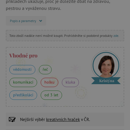
příkladech ukazuje, proč je důležité dbát na zdravou,
pestrou a vyváženou stravu.
Popis a parametry
Toto zboží nadále není možné koupit. Prohlédněte si podobné produkty
zde
.
Vhodné pro
vědomosti
řeč
Kristýna
komunikaci
holku
kluka
předškoláci
od 3 let
Nejširší výběr
kreativních hraček
v ČR.