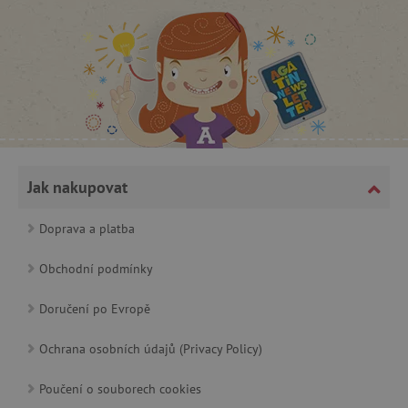
CookieScriptConsent
CookieScript
www.agatinsvet.cz
Jak nakupovat
Doprava a platba
Obchodní podmínky
Doručení po Evropě
Ochrana osobních údajů (Privacy Policy)
PHPSESSID
PHP.net
p
www.agatinsvet.cz
Poučení o souborech cookies