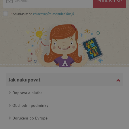
Přihlásit se
cjConsent
.agatinsvet.cz
*
Souhlasím se
zpracováním osobních údajů
.
CookieScriptConsent
CookieScript
www.agatinsvet.cz
Jak nakupovat
Doprava a platba
Obchodní podmínky
Doručení po Evropě
PHPSESSID
PHP.net
p
www.agatinsvet.cz