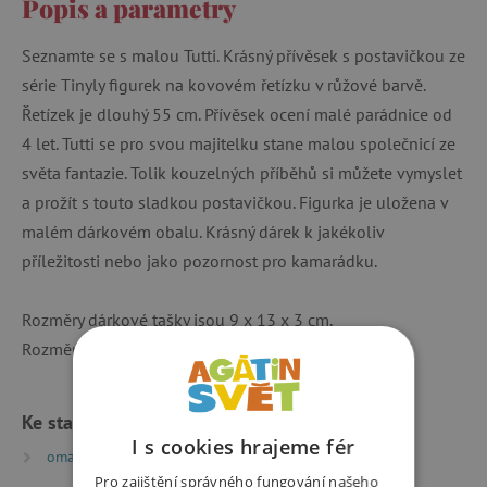
Popis a parametry
Seznamte se s malou Tutti. Krásný přívěsek s postavičkou ze
série Tinyly figurek na kovovém řetízku v růžové barvě.
Řetízek je dlouhý 55 cm. Přívěsek ocení malé parádnice od
4 let. Tutti se pro svou majitelku stane malou společnicí ze
světa fantazie. Tolik kouzelných příběhů si můžete vymyslet
a prožít s touto sladkou postavičkou. Figurka je uložena v
malém dárkovém obalu. Krásný dárek k jakékoliv
příležitosti nebo jako pozornost pro kamarádku.
Rozměry dárkové tašky jsou 9 x 13 x 3 cm.
Rozměry figurky jsou 3,5 cm.
Ke stažení
I s cookies hrajeme fér
omalovánky Tinyly | PDF | 0.8 MB
Pro zajištění správného fungování našeho