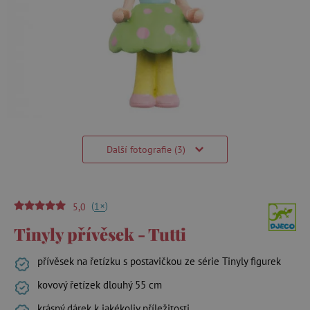
Další fotografie (3)
(
)
+
1
5,0
Tinyly přívěsek - Tutti
přívěsek na řetízku s postavičkou ze série Tinyly figurek
kovový řetízek dlouhý 55 cm
krásný dárek k jakékoliv příležitosti