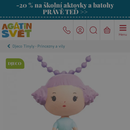
-20 % na školní aktovky a batohy
PRÁVĚ TEĎ >>
Menu
Djeco Tinyly - Princezny a víly
DJECO