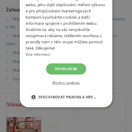
webu, jeho další zlepšování, měření výkonu
Zařazeno v kategoriích
a pro přizpůsobení marketingových
kampaní využíváme cookies a další
Hračky dle typu
Herní světy
Djeco Tinyly - Princezny
informace spojené s prohlížením webu.
a víly
Snažíme se, aby na vás nevyskočila
Hračky dle typu
Drobné dárky
Šperky, ozdoby a
nezajímavá reklama. Udělením souhlasu s
pravidly nám v této snaze můžete pomoct
líčení
také. Děkujeme!
Hračky dle věku
Hry a hračky pro děti od 3 let
Více informací
Hračky dle věku
Hry a hračky pro předškoláky
SOUHLASÍM
Hračky dle věku
Hry a hračky pro děti od 6 let
Výrobci
Djeco
Nechci cookies
SPECIFIKOVAT PRAVIDLA HRY…
Máma Kristýna radí
NEZBYTNĚ NUTNÉ COOKIES
ANALYTICKÉ COOKIES