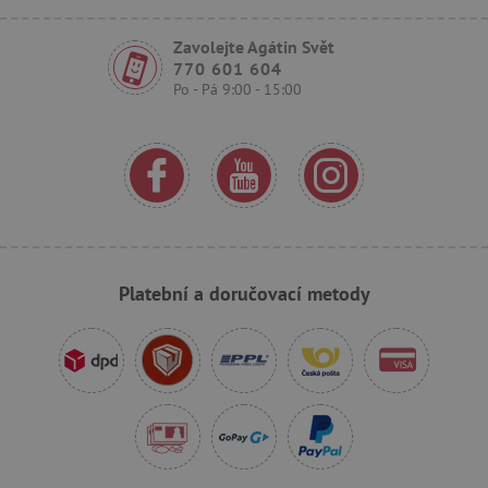
Zavolejte Agátin Svět
770 601 604
Po - Pá 9:00 - 15:00
_sp_ses.f442
www.agatinsvet.cz
featureFlagIdentifier
www.agatinsvet.cz
_lb
.agatinsvet.cz
p
Platební a doručovací metody
_pinterest_ct_ua
Pinterest Inc.
.ct.pinterest.com
AWSALBCORS
Amazon.com Inc.
www.pages06.net