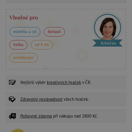
Vhodné pro
estetiku a cit
fantazii
Kristýna
holku
od 6 let
předškoláci
Nejširší výběr
kreativních hraček
v ČR.
Zdravotní nezávadnost
všech hraček.
Poštovné zdarma
při nákupu nad 2800 Kč.