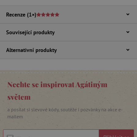
Recenze
(1×)
Související produkty
Alternativní produkty
_lb_ccc
.agatinsvet.cz
Google Privacy Policy
Nechte se inspirovat Agátiným
světem
a posílat si slevové kódy, soutěže i pozvánky na akce e-
mailem