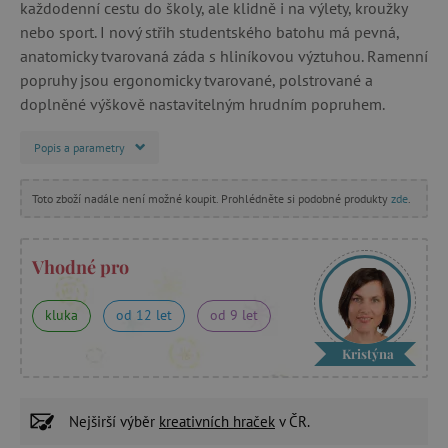
každodenní cestu do školy, ale klidně i na výlety, kroužky
nebo sport. I nový střih studentského batohu má pevná,
anatomicky tvarovaná záda s hliníkovou výztuhou. Ramenní
popruhy jsou ergonomicky tvarované, polstrované a
doplněné výškově nastavitelným hrudním popruhem.
Popis a parametry
Toto zboží nadále není možné koupit. Prohlédněte si podobné produkty
zde
.
Vhodné pro
kluka
od 12 let
od 9 let
Kristýna
Nejširší výběr
kreativních hraček
v ČR.