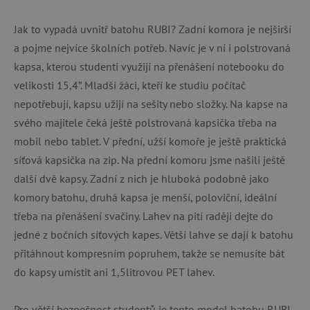
Jak to vypadá uvnitř batohu RUBI? Zadní komora je nejširší
a pojme nejvíce školních potřeb. Navíc je v ní i polstrovaná
kapsa, kterou studenti využijí na přenášení notebooku do
velikosti 15,4”. Mladší žáci, kteří ke studiu počítač
nepotřebují, kapsu užijí na sešity nebo složky. Na kapse na
svého majitele čeká ještě polstrovaná kapsička třeba na
mobil nebo tablet. V přední, užší komoře je ještě praktická
síťová kapsička na zip. Na přední komoru jsme našili ještě
další dvě kapsy. Zadní z nich je hluboká podobně jako
komory batohu, druhá kapsa je menší, poloviční, ideální
třeba na přenášení svačiny. Lahev na pití raději dejte do
jedné z bočních síťových kapes. Větší lahve se dají k batohu
přitáhnout kompresním popruhem, takže se nemusíte bát
do kapsy umístit ani 1,5litrovou PET lahev.
Pro větší bezpečnost studentů je tento model batohu RUBI