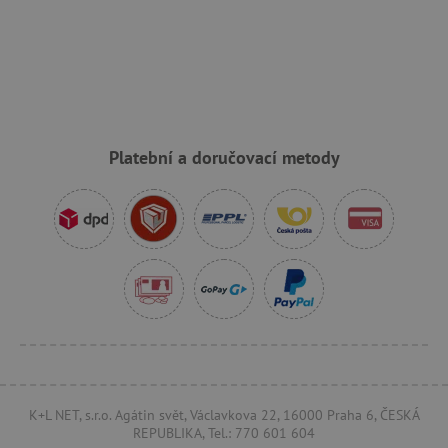
_pinterest_ct_ua
Pinterest Inc.
.ct.pinterest.com
AWSALBCORS
Amazon.com Inc.
www.pages06.net
Platební a doručovací metody
_sp_id.f442
www.agatinsvet.cz
K+L NET, s.r.o. Agátin svět, Václavkova 22, 16000 Praha 6, ČESKÁ
REPUBLIKA, Tel.: 770 601 604
featureFlagCheckoutExperimentVariant
www.agatinsvet.cz