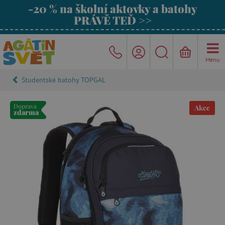
-20 % na školní aktovky a batohy
PRÁVĚ TEĎ >>
Menu
Studentské batohy TOPGAL
Doprava
Akce
zdarma