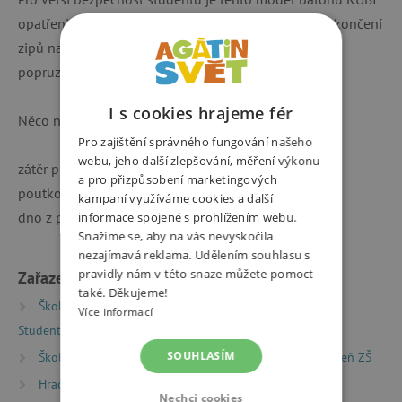
opatřeni reflexními prvky na předních kapsách, při ukončení
zipů na boku batohu a jako proužky na ramenních
popruzích.
I s cookies hrajeme fér
Něco navíc:
Pro zajištění správného fungování našeho
webu, jeho další zlepšování, měření výkonu
zátěr proti dešti
a pro přizpůsobení marketingových
poutko na přenášení batohu v ruce
kampaní využíváme cookies a další
dno z pevné a nepropustné látky TOPDURA
informace spojené s prohlížením webu.
Snažíme se, aby na vás nevyskočila
nezajímavá reklama. Udělením souhlasu s
pravidly nám v této snaze můžete pomoct
Zařazeno v kategoriích
také. Děkujeme!
Školní batohy a aktovky
Studentské batohy
Více informací
Studentské batohy TOPGAL
SOUHLASÍM
Školní batohy a aktovky
Školní batohy pro 2. stupeň ZŠ
Hračky dle typu
Nechci cookies