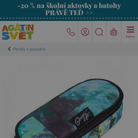
-20 % na školní aktovky a batohy
PRÁVĚ TEĎ >>
Menu
Penály a pouzdra