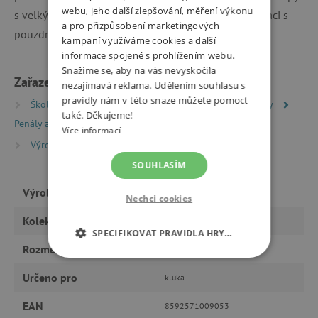
webu, jeho další zlepšování, měření výkonu
s velkými taháčky umožní bezproblémovou manipulaci s
a pro přizpůsobení marketingových
pouzdrem. Pouzdro má rozměry 23 x 5 x 10 cm.
kampaní využíváme cookies a další
informace spojené s prohlížením webu.
Snažíme se, aby na vás nevyskočila
Zařazeno v kategoriích
nezajímavá reklama. Udělením souhlasu s
pravidly nám v této snaze můžete pomoct
Školní batohy a aktovky
Školní potřeby a pomůcky
také. Děkujeme!
Penály a pouzdra
Více informací
Výrobci
Topgal
SOUHLASÍM
Výrobce
Topgal
Nechci cookies
Kolekce
2015 - 2017
SPECIFIKOVAT PRAVIDLA HRY…
Rozměry
23 x 5 x 10 cm
NEZBYTNĚ NUTNÉ COOKIES
Určeno pro
kluka
ANALYTICKÉ COOKIES
EAN
8592571009053