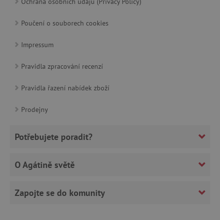
Ochrana osobních údajů (Privacy Policy)
cjConsent
.agatinsvet.cz
Poučení o souborech cookies
Impressum
Pravidla zpracování recenzí
CookieScriptConsent
CookieScript
www.agatinsvet.cz
Pravidla řazení nabídek zboží
Prodejny
Potřebujete poradit?
O Agátině světě
Zapojte se do komunity
PHPSESSID
PHP.net
p
www.agatinsvet.cz