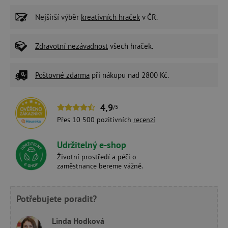
Nejširší výběr
kreativních hraček
v ČR.
Zdravotní nezávadnost
všech hraček.
Poštovné zdarma
při nákupu nad 2800 Kč.
4,9
/5
Přes 10 500 pozitivních
recenzí
Udržitelný e-shop
Životní prostředí a péči o
zaměstnance bereme vážně.
Potřebujete poradit?
Linda Hodková