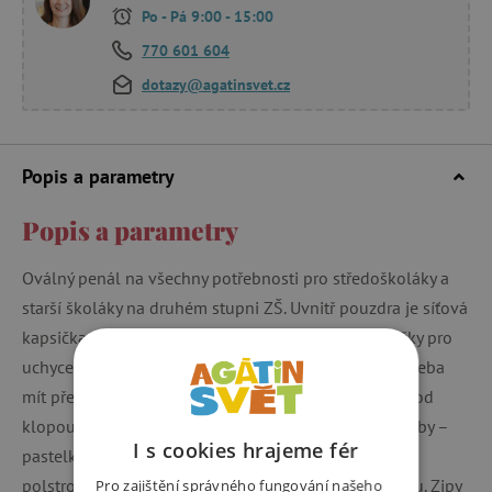
Po - Pá 9:00 - 15:00
770 601 604
dotazy@agatinsvet.cz
Popis a parametry
Popis a parametry
Oválný penál na všechny potřebnosti pro středoškoláky a
starší školáky na druhém stupni ZŠ. Uvnitř pouzdra je síťová
kapsička na zip a klopa, na níž jsou umístěny gumičky pro
uchycení celkem devíti tužek a propisek, které je potřeba
mít přehledně uspořádané a po ruce. Volný prostor pod
klopou pak umožňuje volně umístit další psací potřeby –
I s cookies hrajeme fér
pastelky, fixy, prostě cokoliv potřebujete. Pouzdro je
polstrované, takže se vaše tužky zaručeně nepolámou. Zipy
Pro zajištění správného fungování našeho