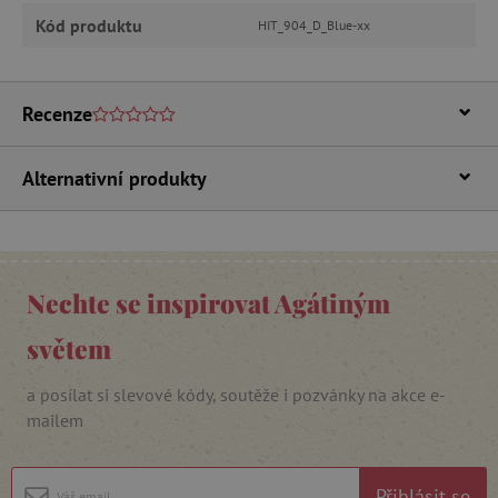
MARKETINGOVÉ COOKIES
Kód produktu
HIT_904_D_Blue-xx
FUNKČNÍ SOUBORY
Recenze
Alternativní produkty
Nezbytně nutné cookies
Analytické cookies
Marketingové cookies
Funkční soubory
Nezbytně nutné soubory cookie umožňují
Nechte se inspirovat Agátiným
základní funkce webových stránek, jako je
přihlášení uživatele a správa účtu. Webové
stránky nelze bez nezbytně nutných souborů
světem
cookie správně používat.
Provider
/
a posílat si slevové kódy, soutěže i pozvánky na akce e-
Název
Doména
mailem
__cf_bm
Cloudflare Inc.
.vimeo.com
Přihlásit se