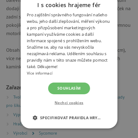
I s cookies hrajeme fér
dodají lesk. Po dokončení obrázků můžete nalepit háček na
Pro zajištění správného fungování našeho
zadní stranu a zavěsit hotové dílko na zeď v dětské
webu, jeho další zlepšování, měření výkonu
pokojíku. Zdobení mozaikou je zábava, která rozvíjí jemnou
a pro přizpůsobení marketingových
motoriku, koncentraci a trpělivost vašeho dítěte.
kampaní využíváme cookies a další
informace spojené s prohlížením webu.
Snažíme se, aby na vás nevyskočila
Obsah balení: 3 obrázky na pevném kartonu (22 x12 cm),
nezajímavá reklama. Udělením souhlasu s
více než 500 pěnových mozaikových dílků a třpytivých
pravidly nám v této snaze můžete pomoct
kamínků, 3x průhledný závěs a brožurka s návodem.
také. Děkujeme!
Více informací
Zařazeno v kategoriích
SOUHLASÍM
Tvoření
Kreativní sady a vyrábění
Kreativní sady
Nechci cookies
pro šikuly
Výprodej %
Poškozený obal -15 %
SPECIFIKOVAT PRAVIDLA HRY…
Hračky dle typu
NEZBYTNĚ NUTNÉ COOKIES
Výrobci
Sycomore