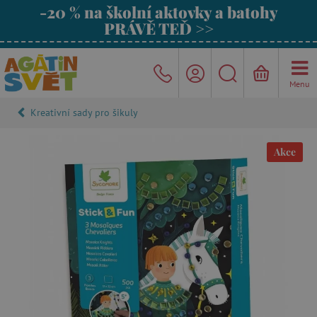
-20 % na školní aktovky a batohy
PRÁVĚ TEĎ >>
Menu
Kreativní sady pro šikuly
Akce