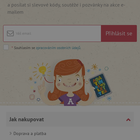
.vimeo.com
a posílat si slevové kódy, soutěže i pozvánky na akce e-
mailem
Přihlásit se
*
Souhlasím se
zpracováním osobních údajů
.
_lb_ccc
.agatinsvet.cz
Google Privacy Policy
Jak nakupovat
Doprava a platba