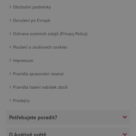
Obchodní podmínky
Doručení po Evropě
cjConsent
.agatinsvet.cz
Ochrana osobních údajů (Privacy Policy)
Poučení o souborech cookies
Impressum
CookieScriptConsent
CookieScript
www.agatinsvet.cz
Pravidla zpracování recenzí
Pravidla řazení nabídek zboží
Prodejny
Potřebujete poradit?
O Agátině světě