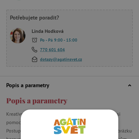
Potřebujete poradit?
Linda Hodková
Po - Pá 9:00 - 15:00
770 601 604
dotazy@agatinsvet.cz
Popis a parametry
Popis a parametry
Kreativní volnočasová aktivita pro děti od 5 let. Děti si
pomocí pěnových dílků dozdobí 3 efektní obrázky.
Postupujte podle návodu a postupně dolepujte do obrázku
barevné mozaikové tvary a poté kamínky, které obrázkům