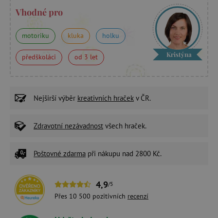
Vhodné pro
motoriku
kluka
holku
Kristýna
předškoláci
od 3 let
Nejširší výběr
kreativních hraček
v ČR.
Zdravotní nezávadnost
všech hraček.
Poštovné zdarma
při nákupu nad 2800 Kč.
4,9
/5
Přes 10 500 pozitivních
recenzí