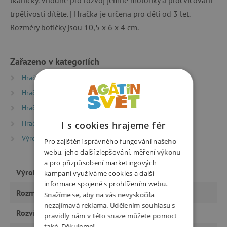
trpělivosti dítěte. | Hračka je určena pro děti od 3 let.
Rozměry botičky jsou 10,5 x 6 x 4 cm.
Zařazeno v kategoriích
Hračky dle typu
Montessori hračky
Hračky dle typu
Motorické hry a hračky
Hračky dle věku
Hry a hračky pro děti od 3 let
Hračky dle věku
Hry a hračky pro předškoláky
I s cookies hrajeme fér
Výrobci
Woody
Pro zajištění správného fungování našeho
webu, jeho další zlepšování, měření výkonu
a pro přizpůsobení marketingových
Výrobce
Woody
kampaní využíváme cookies a další
informace spojené s prohlížením webu.
Rozměry
10,5 x 6 x 4 cm
Snažíme se, aby na vás nevyskočila
nezajímavá reklama. Udělením souhlasu s
Rozvíjí
motoriku
pravidly nám v této snaze můžete pomoct
také. Děkujeme!