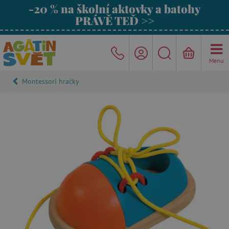
-20 % na školní aktovky a batohy
PRÁVĚ TEĎ >>
Menu
Montessori hračky