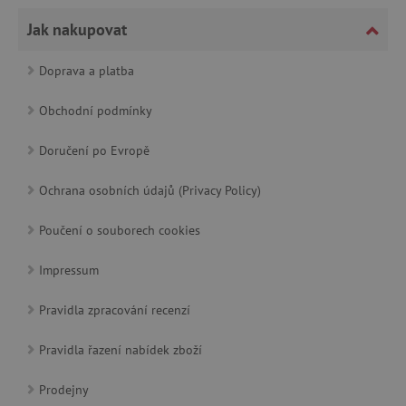
_lb_ccc
.agatinsvet.cz
Jak nakupovat
Google Privacy Policy
Doprava a platba
Obchodní podmínky
Doručení po Evropě
Ochrana osobních údajů (Privacy Policy)
Poučení o souborech cookies
Impressum
cjConsent
.agatinsvet.cz
Pravidla zpracování recenzí
Pravidla řazení nabídek zboží
Prodejny
CookieScriptConsent
CookieScript