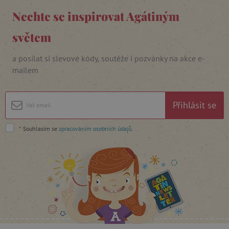
Analytické cookies
Marketingové cookies
Nechte se inspirovat Agátiným
Funkční soubory
světem
Nezbytně nutné soubory cookie umožňují
základní funkce webových stránek, jako je
a posílat si slevové kódy, soutěže i pozvánky na akce e-
přihlášení uživatele a správa účtu. Webové
mailem
stránky nelze bez nezbytně nutných souborů
cookie správně používat.
Provider
/
Název
Doména
Přihlásit se
__cf_bm
Cloudflare Inc.
.vimeo.com
*
Souhlasím se
zpracováním osobních údajů
.