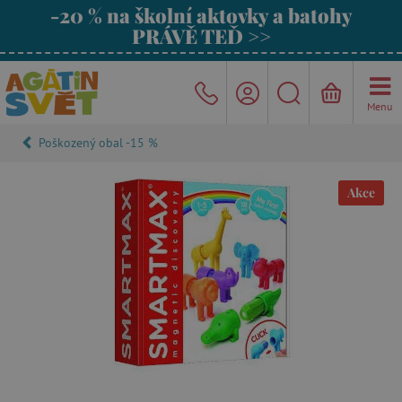
-20 % na školní aktovky a batohy
PRÁVĚ TEĎ >>
Menu
Poškozený obal -15 %
Akce