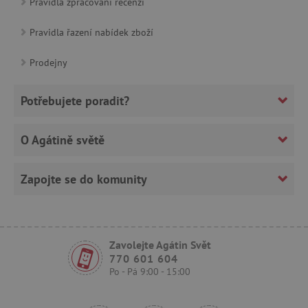
Pravidla zpracování recenzí
Pravidla řazení nabídek zboží
Prodejny
Potřebujete poradit?
cjConsent
.agatinsvet.cz
O Agátině světě
Zapojte se do komunity
CookieScriptConsent
CookieScript
www.agatinsvet.cz
Zavolejte Agátin Svět
770 601 604
Po - Pá 9:00 - 15:00