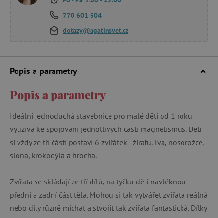
770 601 604
dotazy@agatinsvet.cz
Popis a parametry
Popis a parametry
Ideální jednoduchá stavebnice pro malé děti od 1 roku
využívá ke spojování jednotlivých částí magnetismus. Děti
si vždy ze tří částí postaví 6 zvířátek - žirafu, lva, nosorožce,
slona, krokodýla a hrocha.
Zvířata se skládají ze tří dílů, na tyčku děti navléknou
přední a zadní část těla. Mohou si tak vytvářet zvířata reálná
nebo díly různě míchat a stvořit tak zvířata fantastická. Dílky