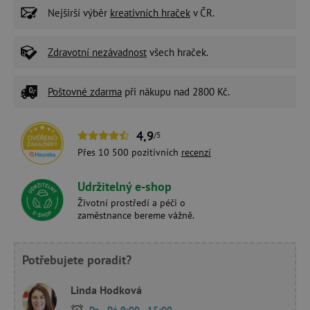
Nejširší výběr
kreativních hraček
v ČR.
Zdravotní nezávadnost
všech hraček.
Poštovné zdarma
při nákupu nad 2800 Kč.
4,9
/5
Přes 10 500 pozitivních
recenzí
Udržitelný e-shop
Životní prostředí a péči o
zaměstnance bereme vážně.
Potřebujete poradit?
Linda Hodková
Po - Pá 9:00 - 15:00