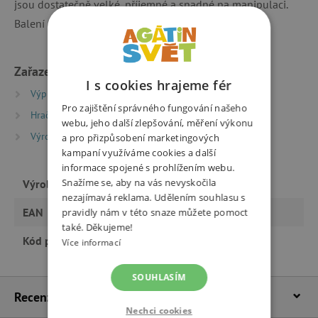
jsou dostatečně velké, příjemné a snadné na manipulaci.
Balení obsahuje celkem 18 dílků.
Zařazeno v kategoriích
I s cookies hrajeme fér
Výprodej %
Poškozený obal -15 %
Pro zajištění správného fungování našeho
Hračky dle typu
webu, jeho další zlepšování, měření výkonu
Výrobci
SmartMax
a pro přizpůsobení marketingových
kampaní využíváme cookies a další
informace spojené s prohlížením webu.
Snažíme se, aby na vás nevyskočila
Výrobce
SmartMax
nezajímavá reklama. Udělením souhlasu s
EAN
pravidly nám v této snaze můžete pomoct
5414301249856_po
také. Děkujeme!
Kód produktu
SMX220_po
Více informací
SOUHLASÍM
Recenze
Nechci cookies