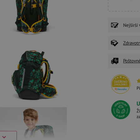
Nejširší
Zdravot
Poštovn
P
U
Ž
z