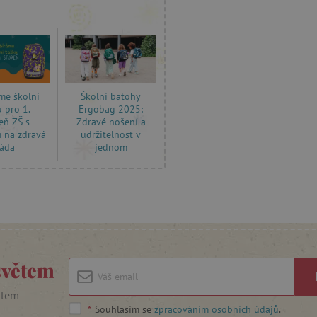
prohlížeče
relací uživatelů
www.agatinsvet.cz
30 minut
Tento soubor cookie se používá k r
Cloudflare Inc.
roboty. To je pro web přínosné, a
.heureka.cz
platné zprávy o používání jejich w
www.agatinsvet.cz
1 rok 1
měsíc
me školní
Školní batohy
30 minut
Tento soubor cookie se používá k r
Cloudflare Inc.
u pro 1.
Ergobag 2025:
roboty. To je pro web přínosné, a
.onesignal.com
platné zprávy o používání jejich w
eň ZŠ s
Zdravé nošení a
 na zdravá
udržitelnost v
www.agatinsvet.cz
30 minut
OnLine chat
áda
jednom
www.agatinsvet.cz
4 měsíce
.agatinsvet.cz
Zavřením
Cookie systému lugis box, který ná
prohlížeče
webu
1 rok
Tento soubor cookie se nastavuje v
Pinterest Inc.
Marketing
.ct.pinterest.com
7 dní
Pro pokračující podporu lepivosti 
Amazon.com Inc.
aktualizaci Chromium vytváříme da
www.pages06.net
lepivosti pro každou z těchto funkc
světem
trvání s názvem AWSALBCORS (ALB
www.agatinsvet.cz
1 rok 1
OnLine chat
ilem
měsíc
*
Souhlasím se
zpracováním osobních údajů
.