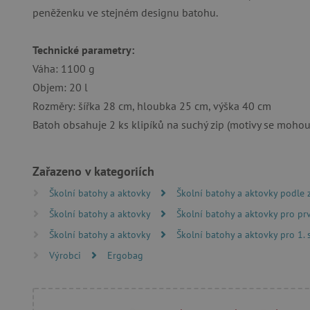
peněženku ve stejném designu batohu.
Technické parametry:
Nezby
Váha: 1100 g
Nezbytně nutné soubory cook
Objem: 20 l
bez nezbytně nutných soubo
Rozměry: šířka 28 cm, hloubka 25 cm, výška 40 cm
Název
Batoh obsahuje 2 ks klipíků na suchý zip (motivy se mohou l
__cf_bm
Zařazeno v kategoriích
_lb_ccc
Školní batohy a aktovky
Školní batohy a aktovky podle
Školní batohy a aktovky
Školní batohy a aktovky pro pr
cjConsent
Školní batohy a aktovky
Školní batohy a aktovky pro 1.
Výrobci
Ergobag
Google Priv
CookieScriptConsent
PHPSESSID