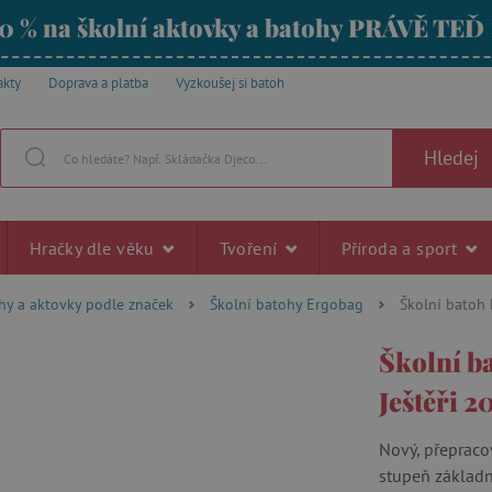
0 % na školní aktovky a batohy PRÁVĚ TEĎ
akty
Doprava a platba
Vyzkoušej si batoh
Hledej
Hračky dle věku
Tvoření
Příroda a sport
hy a aktovky podle značek
Školní batohy Ergobag
Školní batoh 
Školní b
Ještěři 2
Nový, přepraco
stupeň základní