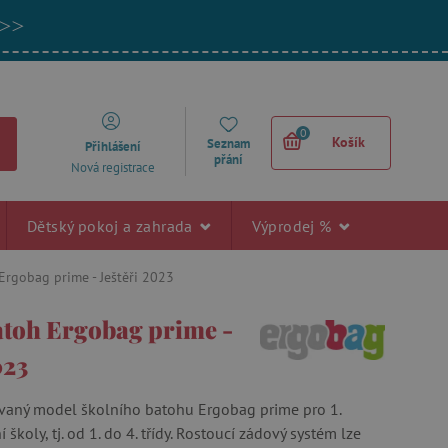
 >>
0
Košík
Seznam
Přihlášení
přání
Nová registrace
Dětský pokoj a zahrada
Výprodej %
Ergobag prime - Ještěři 2023
atoh Ergobag prime -
023
vaný model školního batohu Ergobag prime pro 1.
 školy, tj. od 1. do 4. třídy. Rostoucí zádový systém lze