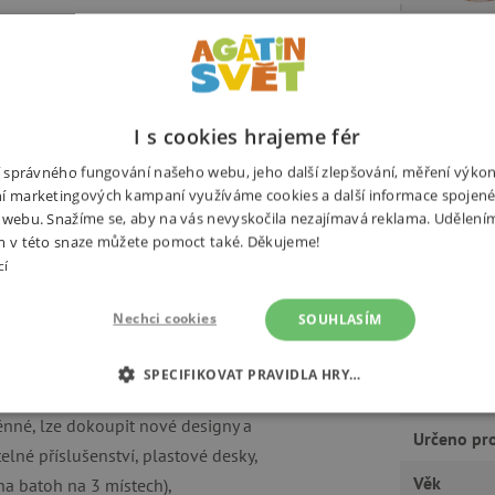
oly, tj. od 1. do 4. třídy.
Výrobce
 cm. Jedná se o ekologický
ca 16 ks lahví 0,5l), plastové
Ekologick
I s cookies hrajeme fér
ní správného fungování našeho webu, jeho další zlepšování, měření výko
Hmotnost
í marketingových kampaní využíváme cookies a další informace spojené
ý pojme až 20l objemu, je
Kolekce
 webu. Snažíme se, aby na vás nevyskočila nezajímavá reklama. Udělení
m v této snaze můžete pomoct také. Děkujeme!
 šňůrce celkový náklad svázat,
Objem
cí
ostor na láhev a svačinu je v
sbalanci, jako když je láhev
Rozměry
Nechci cookies
SOUHLASÍM
 viditelnost za špatného počasí –
Třída
vaná, má vodní sloupec 1500mm a
SPECIFIKOVAT PRAVIDLA HRY…
Typ batoh
rostor v horním víku batohu).
É COOKIES
ANALYTICKÉ COOKIES
MARKETINGOVÉ C
ěnné, lze dokoupit nové designy a
Určeno pr
elné příslušenství, plastové desky,
RY
Věk
 na batoh na 3 místech),