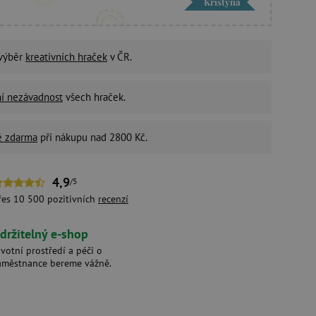
Kristýna
 výběr
kreativních hraček
v ČR.
ní nezávadnost
všech hraček.
é zdarma
při nákupu nad 2800 Kč.
4,9
/5
řes 10 500 pozitivních
recenzí
držitelný e-shop
ivotní prostředí a péči o
aměstnance bereme vážně.