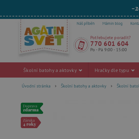
-2
Náš příběh
Mámin blog
Kont
Potřebujete poradit?
770 601 604
Po - Pá 9:00 - 15:00
Školní batohy a aktovky
Hračky dle typu
Úvodní stránka
Školní batohy a aktovky
Školní bato
Doprava
zdarma
Záruka
4 roky