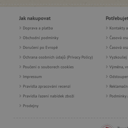
featureFlagCheckoutExpe
udid
Jak nakupovat
Potřebuje
product_filter_remember
Doprava a platba
Kontakty a
Obchodní podmínky
Časová osa
Doručení po Evropě
Časová osa
Provider
Provi
/
Název
Název
Název
Doména
Domé
Ochrana osobních údajů (Privacy Policy)
Vyzkoušej 
S
smc_dyn_item
COMPASS
Google
Googl
.docs.google
.docs.
Poučení o souborech cookies
Výměna, vr
smc_dyn_item_code
Impressum
Odstoupen
_cfuvid
.vimeo.com
_ga_9XW4E0XYJX
.agati
Pravidla zpracování recenzí
Reklamačn
com.silverpop.iMAWebCo
_ga
vuid
Vimeo.com I
Googl
Pravidla řazení nabídek zboží
Podmínky a
tv_UICR
.vimeo.com
.agati
Prodejny
smc_not