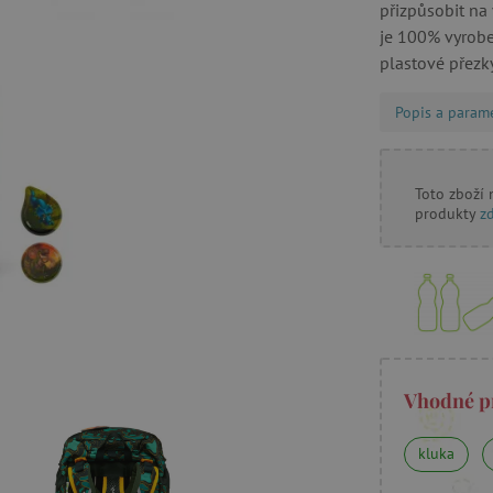
přizpůsobit na
je 100% vyroben
plastové přezky
Popis a param
Toto zboží
produkty
z
Vhodné p
kluka