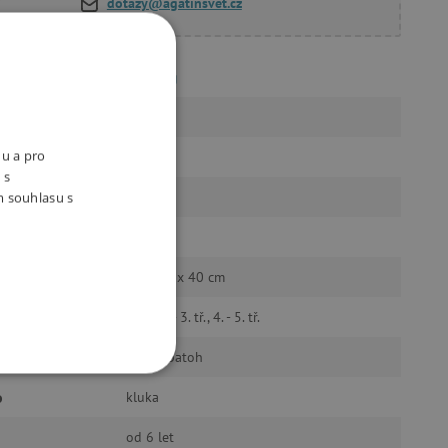
dotazy@agatinsvet.cz
Ergobag
ý výrobek
ano
nu a pro
1100 g
 s
2023
m souhlasu s
20 l
28 x 25 x 40 cm
1. tř., 2. - 3. tř., 4. - 5. tř.
u
školní batoh
OOKIES
o
kluka
od 6 let