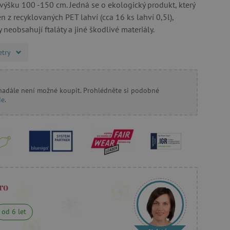
 výšku 100 -150 cm. Jedná se o ekologický produkt, který
 z recyklovaných PET lahví (cca 16 ks lahví 0,5l),
 neobsahují ftaláty a jiné škodlivé materiály.
etry
 nadále není možné koupit. Prohlédněte si podobné
de
.
ro
od 6 let