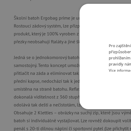
Školní batoh Ergobag prime je určen pro 1. stupeň základní šk
Rostoucí zádový systém, lze přizpůsobit na výšku 100 -150
produkt, který je 100% vyroben z recyklovaných PET lahví (c
přezky neobsahují ftaláty a jiné škodlivé materiály.
Pro zajiště
přizpůsoben
Jedná se o jednokomorový batoh s vnitřním členěním, kter
prohlížením
pravidly ná
samostojný. Tento koncept umožňuje díky vnitřní kompresní
Více informa
přitlačit na záda a eliminovat tak působící páku na záda. Pr
přední kapse, nedochází tak k jednostrannému přetížení_ di
umístěna na straně batohu. Reflexní prvky zajišťují dobrou
dokonalá viditelnost z 360 stupňů. Látka je 2x impregno
odolává tak dešti a nečistotám, lze dokoupit i pláštěnku (p
NEZBYTNĚ NUTN
Obsahuje 2 Kletties – obrázky na suchý zip, které jsou vým
batoh si individuálně vystajlovat. Lze rovněž dokoupit volit
FUNKČNÍ SOUBO
penál s 20-ti dílnou náplní či sportovní pytel (lze přichytit