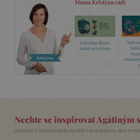
Máma Kristýna radí
__cf_bm
lastVisitedProduct
Vybírá
Vybíráme školní
__cf_bm
tašk
batoh pro kluky
stup
Kristýna
ohledem
_sp_ses.f442
z
featureFlagIdentifier
_lb
_pinterest_ct_ua
AWSALBCORS
Nechte se inspirovat Agátiným 
_sp_id.f442
a posílat si slevové kódy, soutěže i pozvánky na akce e-ma