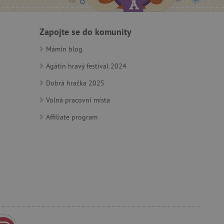
 identifikaci zařízení,
e, aby sledovala používání
Zapojte se do komunity
Mámin blog
Agátin hravý festival 2024
Dobrá hračka 2025
Volná pracovní místa
e Docs zajištěním
k návštěvníci používají
ových stránkách.
om, jak si webové stránky
Affiliate program
odkud pocházejí, a
mi k optimalizaci
ování personalizovaných
vu relace.
azení vhodné reklamy.
stránkách.
ledování uživatelských
bsahu webových stránek
žeb a obsahu. Může
 uživatelů a preferencích
amních a marketingových
á k řízení uživatelských