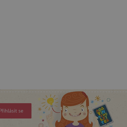
ozlišení mezi lidmi a
by bylo možné podávat
ebových stránek.
ozlišení mezi lidmi a
by bylo možné podávat
ebových stránek.
m zajišťuje hledání na
e vztahu k Pinterest
s případy použití CORS po
lší soubory cookie
í lepivosti založených na
).
Přihlásit se