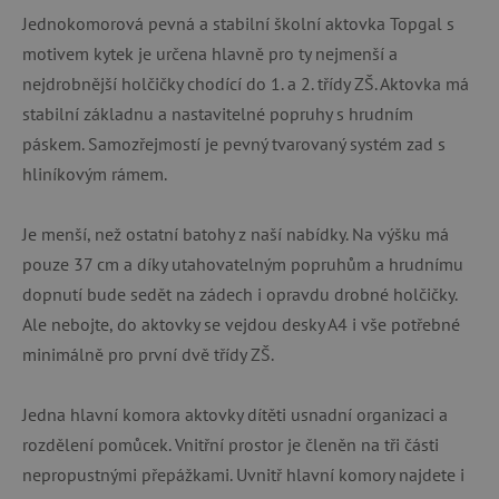
Jednokomorová pevná a stabilní školní aktovka Topgal s
motivem kytek je určena hlavně pro ty nejmenší a
nejdrobnější holčičky chodící do 1. a 2. třídy ZŠ. Aktovka má
stabilní základnu a nastavitelné popruhy s hrudním
páskem. Samozřejmostí je pevný tvarovaný systém zad s
hliníkovým rámem.
Je menší, než ostatní batohy z naší nabídky. Na výšku má
pouze 37 cm a díky utahovatelným popruhům a hrudnímu
dopnutí bude sedět na zádech i opravdu drobné holčičky.
Ale nebojte, do aktovky se vejdou desky A4 i vše potřebné
minimálně pro první dvě třídy ZŠ.
Jedna hlavní komora aktovky dítěti usnadní organizaci a
rozdělení pomůcek. Vnitřní prostor je členěn na tři části
nepropustnými přepážkami. Uvnitř hlavní komory najdete i