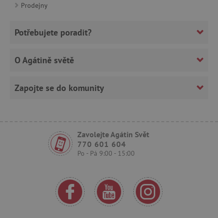
Prodejny
_sp_ses.f442
www.agatinsvet.cz
featureFlagIdentifier
www.agatinsvet.cz
Potřebujete poradit?
_lb
.agatinsvet.cz
p
O Agátině světě
Zapojte se do komunity
_pinterest_ct_ua
Pinterest Inc.
.ct.pinterest.com
Zavolejte Agátin Svět
AWSALBCORS
Amazon.com Inc.
770 601 604
www.pages06.net
Po - Pá 9:00 - 15:00