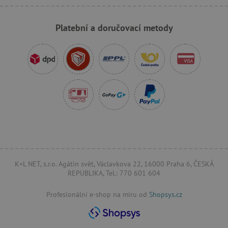
Platební a doručovací metody
_sp_id.f442
www.agatinsvet.cz
featureFlagCheckoutExperimentVariant
www.agatinsvet.cz
udid
.agatinsvet.cz
K+L NET, s.r.o. Agátin svět, Václavkova 22, 16000 Praha 6, ČESKÁ
REPUBLIKA, Tel.: 770 601 604
Profesionální e-shop na míru od
Shopsys.cz
product_filter_remember
www.agatinsvet.cz