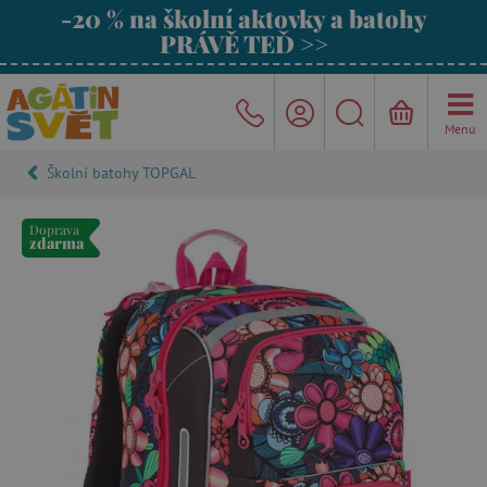
-20 % na školní aktovky a batohy
PRÁVĚ TEĎ >>
Menu
Školní batohy TOPGAL
Doprava
zdarma