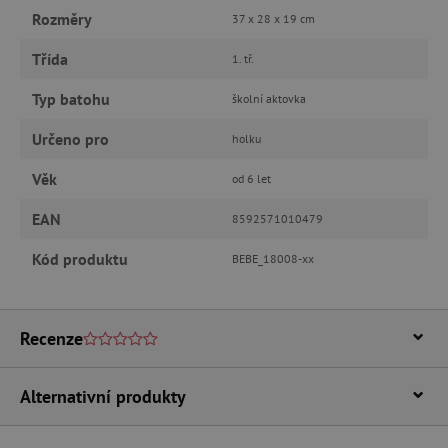
Rozměry
37 x 28 x 19 cm
Třída
1. tř.
_lb_ccc
.agatinsvet.cz
Typ batohu
školní aktovka
Google Privacy Policy
Určeno pro
holku
Věk
od 6 let
EAN
8592571010479
Kód produktu
BEBE_18008-xx
Recenze
cjConsent
.agatinsvet.cz
Alternativní produkty