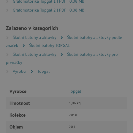
Grafomotorika Topgal 1 | PDF | 0.08 MB
Grafomotorika Topgal 2 | PDF | 0.08 MB
Nezbytně nutné cookies
Analytické cookies
Marketingové cookies
Zařazeno v kategoriích
Funkční soubory
Školní batohy a aktovky
Školní batohy a aktovky podle
Nezbytně nutné soubory cookie umožňují
značek
Školní batohy TOPGAL
základní funkce webových stránek, jako je
přihlášení uživatele a správa účtu. Webové
Školní batohy a aktovky
Školní batohy a aktovky pro
stránky nelze bez nezbytně nutných souborů
prvňáčky
cookie správně používat.
Výrobci
Topgal
Provider
/
Název
Doména
__cf_bm
Cloudflare Inc.
.vimeo.com
Výrobce
Topgal
Hmotnost
1,06 kg
Kolekce
2018
Objem
20 l