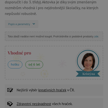
doporučit i do 3. třídy). Aktovka je díky svým zmenšeným
rozměrům vhodná i pro nejdrobnější školačky, na kterých
nepůsobí robustně.
Popis a parametry
Toto zboží nadále není možné koupit. Prohlédněte si podobné produkty
zde
.
Vhodné pro
holku
od 6 let
Kristýna
Nejširší výběr
kreativních hraček
v ČR.
Zdravotní nezávadnost
všech hraček.