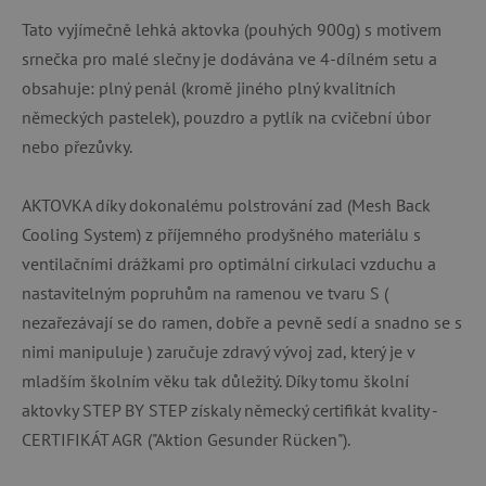
Tato vyjímečně lehká aktovka (pouhých 900g) s motivem
srnečka pro malé slečny je dodávána ve 4-dílném setu a
obsahuje: plný penál (kromě jiného plný kvalitních
německých pastelek), pouzdro a pytlík na cvičební úbor
nebo přezůvky.
AKTOVKA díky dokonalému polstrování zad (Mesh Back
Cooling System) z příjemného prodyšného materiálu s
ventilačními drážkami pro optimální cirkulaci vzduchu a
nastavitelným popruhům na ramenou ve tvaru S (
nezařezávají se do ramen, dobře a pevně sedí a snadno se s
nimi manipuluje ) zaručuje zdravý vývoj zad, který je v
mladším školním věku tak důležitý. Díky tomu školní
aktovky STEP BY STEP získaly německý certifikát kvality -
CERTIFIKÁT AGR ("Aktion Gesunder Rücken").