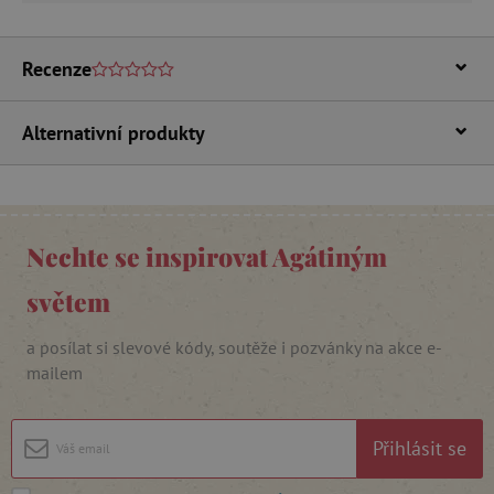
Recenze
Alternativní produkty
cjConsent
.agatinsvet.cz
Nechte se inspirovat Agátiným
světem
a posílat si slevové kódy, soutěže i pozvánky na akce e-
mailem
CookieScriptConsent
CookieScript
www.agatinsvet.cz
Přihlásit se