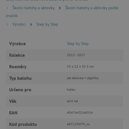
Nezbytně nutné soubory cookie umožňují
základní funkce webových stránek, jako je
Školní batohy a aktovky
Školní batohy a aktovky podle
přihlášení uživatele a správa účtu. Webové
značek
stránky nelze bez nezbytně nutných souborů
cookie správně používat.
Výrobci
Step by Step
Provider
/
Název
Doména
__cf_bm
Cloudflare Inc.
Výrobce
Step by Step
.vimeo.com
Kolekce
2015 - 2017
Rozměry
33 x 22 x 35.5 cm
Typ batohu
set aktovka + doplňky
Určeno pro
holku
Věk
od 6 let
_lb_ccc
.agatinsvet.cz
EAN
4047443246554
Kód produktu
AKT129079_xx
Google Privacy Policy