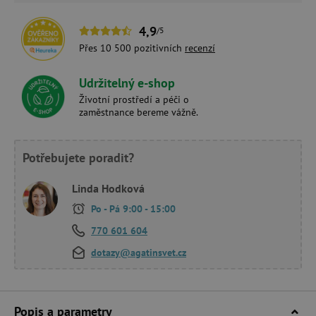
4,9
/5
Přes 10 500 pozitivních
recenzí
Udržitelný e-shop
Životní prostředí a péči o
zaměstnance bereme vážně.
Potřebujete poradit?
Linda Hodková
Po - Pá 9:00 - 15:00
770 601 604
dotazy@agatinsvet.cz
Popis a parametry