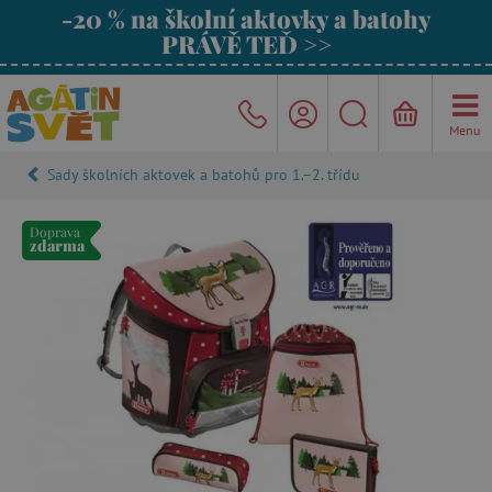
-20 % na školní aktovky a batohy
PRÁVĚ TEĎ >>
Menu
Sady školních aktovek a batohů pro 1.–2. třídu
Doprava
zdarma