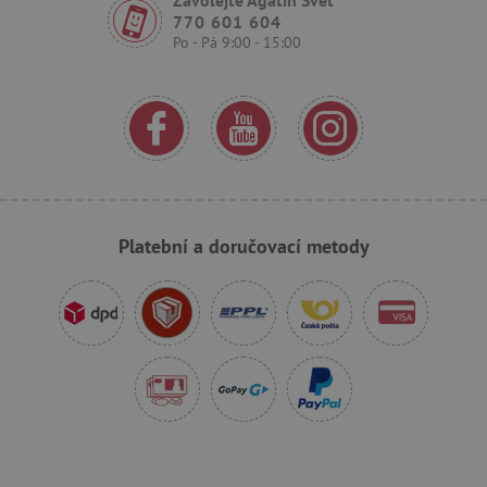
770 601 604
Po - Pá 9:00 - 15:00
_pinterest_ct_ua
Pinterest Inc.
.ct.pinterest.com
AWSALBCORS
Amazon.com Inc.
www.pages06.net
Platební a doručovací metody
_sp_id.f442
www.agatinsvet.cz