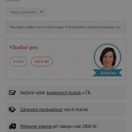
Popis a parametry
Toto zboží nadále není možné koupit. Prohlédněte si podobné produkty
zde
.
Vhodné pro
holku
od 6 let
Kristýna
Nejširší výběr
kreativních hraček
v ČR.
Zdravotní nezávadnost
všech hraček.
Poštovné zdarma
při nákupu nad 2800 Kč.