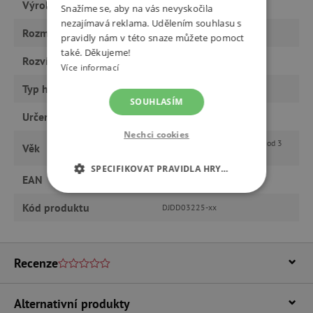
Výrobce
Djeco
Snažíme se, aby na vás nevyskočila
nezajímavá reklama. Udělením souhlasu s
Rozměry
32 x 25 x 13.5cm
pravidly nám v této snaze můžete pomoct
také. Děkujeme!
Rozvíjí
tvořivost
Více informací
Typ hračky
hračky
SOUHLASÍM
Určeno pro
kluka
Nechci cookies
od 9 let, od 6 let, předškoláci, od 3
Věk
let
SPECIFIKOVAT PRAVIDLA HRY…
EAN
3070900032255
NEZBYTNĚ NUTNÉ COOKIES
Kód produktu
DJDD03225-xx
ANALYTICKÉ COOKIES
Recenze
MARKETINGOVÉ COOKIES
FUNKČNÍ SOUBORY
Alternativní produkty