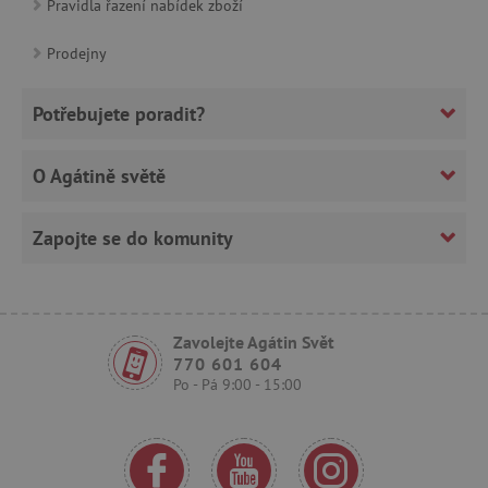
Pravidla řazení nabídek zboží
Prodejny
CookieScriptConsent
CookieScript
www.agatinsvet.cz
Potřebujete poradit?
O Agátině světě
Zapojte se do komunity
Zavolejte Agátin Svět
770 601 604
PHPSESSID
PHP.net
p
www.agatinsvet.cz
Po - Pá 9:00 - 15:00