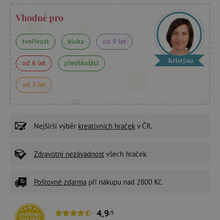
Vhodné pro
tvořivost
kluka
od 9 let
Kristýna
od 6 let
předškoláci
od 3 let
Nejširší výběr
kreativních hraček
v ČR.
Zdravotní nezávadnost
všech hraček.
Poštovné zdarma
při nákupu nad 2800 Kč.
4,9
/5