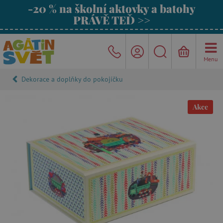
-20 % na školní aktovky a batohy
PRÁVĚ TEĎ >>
Menu
Dekorace a doplňky do pokojíčku
Akce