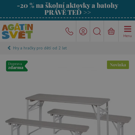
-20 % na školní aktovky a batohy
PRÁVĚ TEĎ >>
Menu
Hry a hračky pro děti od 2 let
Doprava
Novinka
zdarma