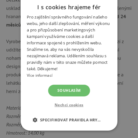
I s cookies hrajeme fér
uskladnění a šetří místo. Bezpečná konstrukce s zaoblenými
hranami zaručuje, že je nábytek vhodný
pro děti již od 24
Pro zajištění správného fungování našeho
webu, jeho další zlepšování, měření výkonu
měsíců
. Sada je ideální pro 4 děti (max. 80 kg).
a pro přizpůsobení marketingových
kampaní využíváme cookies a další
Vyrobeno
z přírodního masivního dřeva,
které pochází z
informace spojené s prohlížením webu.
udržitelných zdrojů a doplněno lakovanými kovovými
Snažíme se, aby na vás nevyskočila
nezajímavá reklama. Udělením souhlasu s
nohami. Montáž je rychlá a snadná díky promyšlenému
pravidly nám v této snaze můžete pomoct
designu. Sada je kompatibilní s dalšími venkovními
také. Děkujeme!
produkty značky roba, jako jsou dětské kuchyňky, židle a
Více informací
lehátka. Můžete tak dětem vytvořit dokonalou venkovní
SOUHLASÍM
herní zónu.
Nechci cookies
Materiál: masivní dřevo a kov
Rozměry stolu: V 52 x Š 109 x H 40 cm
SPECIFIKOVAT PRAVIDLA HRY…
Rozměry laviček: V 34 x Š 108 x H 20 cm
Hmotnost: 14,00 kg
NEZBYTNĚ NUTNÉ COOKIES