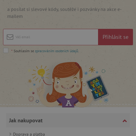
a posílat si slevové kódy, soutěže i pozvánky na akce e-
mailem
cjConsent
.agatinsvet.cz
Přihlásit se
*
Souhlasím se
zpracováním osobních údajů
.
CookieScriptConsent
CookieScript
www.agatinsvet.cz
Jak nakupovat
Doprava a platba