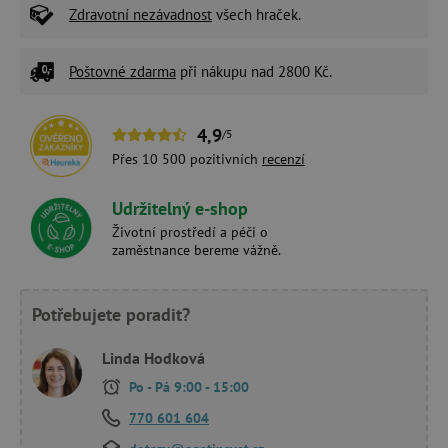
Zdravotní nezávadnost
všech hraček.
Poštovné zdarma
při nákupu nad 2800 Kč.
4,9
/5
Přes 10 500 pozitivních
recenzí
Udržitelný e-shop
Životní prostředí a péči o
zaměstnance bereme vážně.
Potřebujete poradit?
Linda Hodková
Po - Pá 9:00 - 15:00
770 601 604