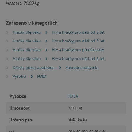
Nosnost: 80,00 kg
ANALYTICKÉ COOKIES
Zařazeno v kategoriích
MARKETINGOVÉ COOKIES
Hračky dle věku
Hry a hračky pro děti od 2 let
FUNKČNÍ SOUBORY
Hračky dle věku
Hry a hračky pro děti od 3 let
Hračky dle věku
Hry a hračky pro předškoláky
Hračky dle věku
Hry a hračky pro děti od 6 let
Nezbytně nutné cookies
Dětský pokoj a zahrada
Zahradní nábytek
Analytické cookies
Marketingové cookies
Výrobci
ROBA
Funkční soubory
Nezbytně nutné soubory cookie umožňují
Výrobce
ROBA
základní funkce webových stránek, jako je
přihlášení uživatele a správa účtu. Webové
stránky nelze bez nezbytně nutných souborů
Hmotnost
14,00 kg
cookie správně používat.
Určeno pro
kluka, holku
Provider
/
Název
Doména
od 6 let, od 3 let, od 2 let,