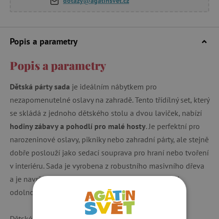
dotazy@agatinsvet.cz
Popis a parametry
Popis a parametry
Dětská párty sada
je ideálním nábytkem pro
nezapomenutelné oslavy na zahradě. Tento třídílný set, který
se skládá z jednoho dětského stolu a dvou laviček, nabízí
hodiny zábavy a pohodlí pro malé hosty
. Je perfektní pro
narozeninové oslavy, pikniky nebo zahradní párty, ale stejně
dobře poslouží jako sedací souprava pro hraní nebo tvoření
v interiéru. Sada je vyrobena z robustního masivního dřeva
a je navržena pro venkovní použití, což ji činí velmi
odolnou.
Dětské lavice a stůl l
ze snadno složit
, což usnadňuje