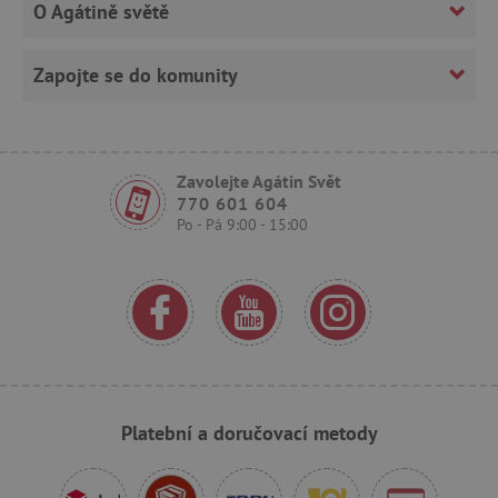
O Agátině světě
Zapojte se do komunity
Zavolejte Agátin Svět
770 601 604
_sp_ses.f442
www.agatinsvet.cz
Po - Pá 9:00 - 15:00
featureFlagIdentifier
www.agatinsvet.cz
_lb
.agatinsvet.cz
p
_pinterest_ct_ua
Pinterest Inc.
.ct.pinterest.com
Platební a doručovací metody