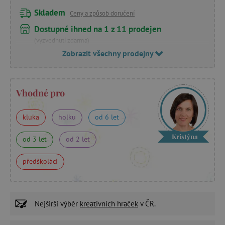
Skladem
Ceny a způsob doručení
Dostupné ihned na 1 z 11 prodejen
(vyzvednutí zdarma)
Zobrazit všechny prodejny
Vhodné pro
kluka
holku
od 6 let
Kristýna
od 3 let
od 2 let
předškoláci
Nejširší výběr
kreativních hraček
v ČR.