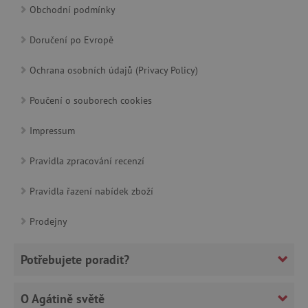
Obchodní podmínky
Doručení po Evropě
cjConsent
.agatinsvet.cz
Ochrana osobních údajů (Privacy Policy)
Poučení o souborech cookies
Impressum
CookieScriptConsent
CookieScript
www.agatinsvet.cz
Pravidla zpracování recenzí
Pravidla řazení nabídek zboží
Prodejny
Potřebujete poradit?
O Agátině světě