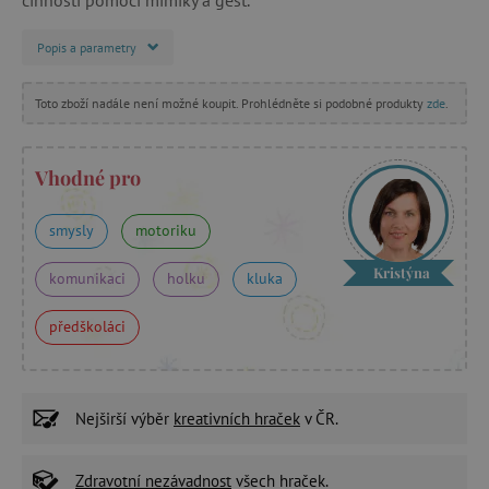
Popis a parametry
Toto zboží nadále není možné koupit. Prohlédněte si podobné produkty
zde
.
Vhodné pro
smysly
motoriku
Kristýna
komunikaci
holku
kluka
předškoláci
Nejširší výběr
kreativních hraček
v ČR.
Zdravotní nezávadnost
všech hraček.