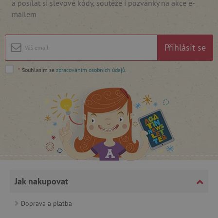
a posílat si slevové kódy, soutěže i pozvánky na akce e-
.vimeo.com
mailem
Přihlásit se
*
Souhlasím se
zpracováním osobních údajů
.
_lb_ccc
.agatinsvet.cz
Google Privacy Policy
Jak nakupovat
Doprava a platba