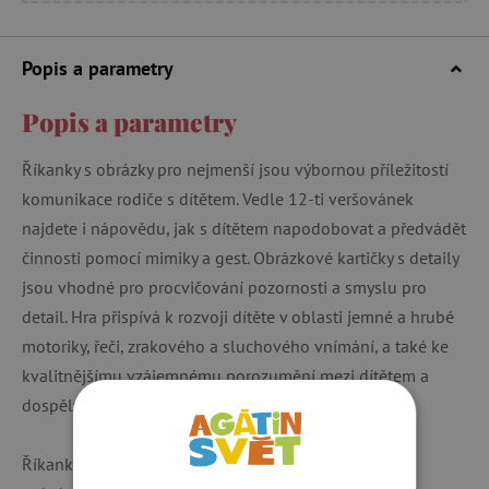
Popis a parametry
Popis a parametry
Říkanky s obrázky pro nejmenší jsou výbornou příležitostí
komunikace rodiče s dítětem. Vedle 12-ti veršovánek
najdete i nápovědu, jak s dítětem napodobovat a předvádět
činnosti pomocí mimiky a gest. Obrázkové kartičky s detaily
jsou vhodné pro procvičování pozornosti a smyslu pro
detail. Hra přispívá k rozvoji dítěte v oblasti jemné a hrubé
motoriky, řeči, zrakového a sluchového vnímání, a také ke
kvalitnějšímu vzájemnému porozumění mezi dítětem a
dospělým.
Říkanky umožňují dětem aktivně nebo pasivně se