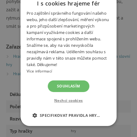
pohybovat, protahovat, uvolňovat, radovat se z pohybu,
I s cookies hrajeme fér
zažít a užít si blízký kontakt s milující osobou, vnímat
Pro zajištění správného fungování našeho
rytmus, intonaci, variabilitu řeči, bavit se, napodobovat a
webu, jeho další zlepšování, měření výkonu
smát se.
a pro přizpůsobení marketingových
kampaní využíváme cookies a další
informace spojené s prohlížením webu.
Snažíme se, aby na vás nevyskočila
Zařazeno v kategoriích
nezajímavá reklama. Udělením souhlasu s
Hračky dle typu
Společenské hry
Didaktické a slovní
pravidly nám v této snaze můžete pomoct
hry
také. Děkujeme!
Více informací
Hračky dle věku
Hry a hračky pro předškoláky
SOUHLASÍM
Délka
10 min
Nechci cookies
Počet hráčů
x6
SPECIFIKOVAT PRAVIDLA HRY…
Rozvíjí
smysly, motoriku, komunikaci
NEZBYTNĚ NUTNÉ COOKIES
Typ hračky
hry