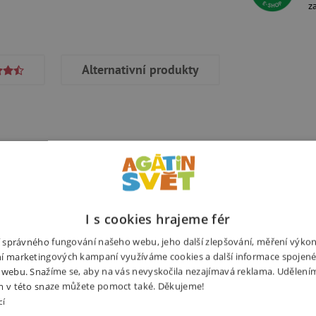
z
Alternativní produkty
Potřebuj
vyrobena z velmi pevného kartonu,
 jeho domeček nebo
I s cookies hrajeme fér
ní správného fungování našeho webu, jeho další zlepšování, měření výko
í marketingových kampaní využíváme cookies a další informace spojené
 webu. Snažíme se, aby na vás nevyskočila nezajímavá reklama. Udělení
ní dárek pro malé hravé děti.
m v této snaze můžete pomoct také. Děkujeme!
ntraci
,
prostorové
vnímání a
cí
te kreativní a věnujte čas svým