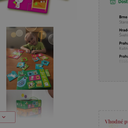
Dost
Brno
Star
Hrad
Šveh
Prah
Kutn
Prah
Eliá
Vhodné p