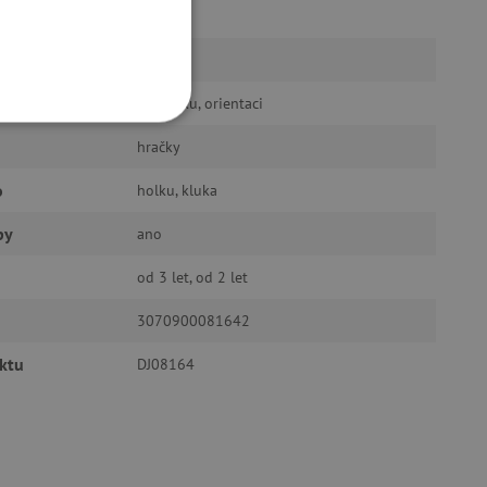
Djeco
ý výrobek
ano
motoriku, orientaci
OOKIES
hračky
o
holku, kluka
py
ano
od 3 let, od 2 let
oubory
3070900081642
 účtu. Webové stránky nelze
ktu
DJ08164
ozlišení mezi lidmi a
by bylo možné podávat
ebových stránek.
ukládání souhlasu