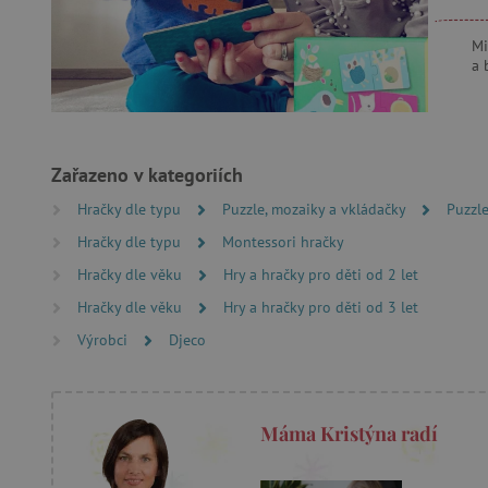
Michae
a blog
cjConsent
Google Priv
CookieScriptConsent
Zařazeno v kategoriích
PHPSESSID
Hračky dle typu
Puzzle, mozaiky a vkládačky
Puzzl
Hračky dle typu
Montessori hračky
__cf_bm
Hračky dle věku
Hry a hračky pro děti od 2 let
Hračky dle věku
Hry a hračky pro děti od 3 let
lastVisitedProduct
Výrobci
Djeco
__cf_bm
_sp_ses.f442
Máma Kristýna radí
featureFlagIdentifier
_lb