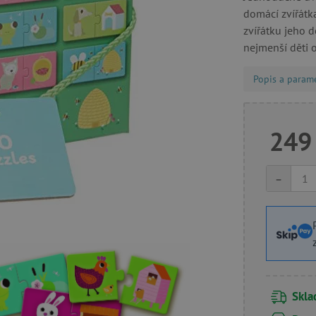
domácí zvířátka
zvířátku jeho 
nejmenší děti o
Popis a param
249
-
Skl