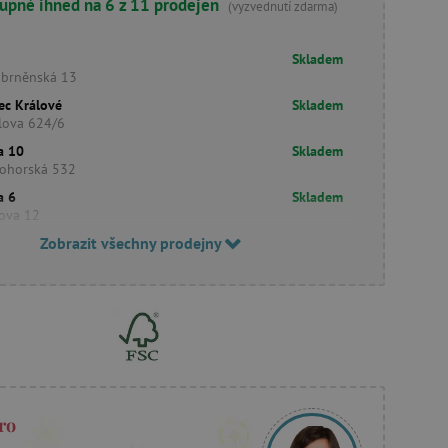
upné ihned na 6 z 11 prodejen
(vyzvednutí zdarma)
Skladem
obrněnská 13
ec Králové
Skladem
lova 624/6
a 10
Skladem
ohorská 532
a 6
Skladem
šova 12
Zobrazit všechny prodejny
ro