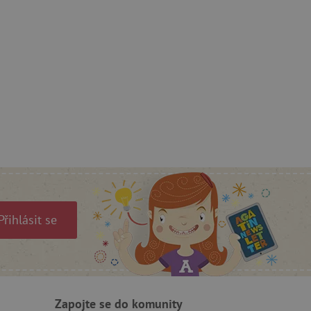
e vztahu k Pinterest
s případy použití CORS po
lší soubory cookie
í lepivosti založených na
).
 identifikaci zařízení,
e, aby sledovala používání
Přihlásit se
e Docs zajištěním
k návštěvníci používají
ových stránkách.
om, jak si webové stránky
odkud pocházejí, a
Zapojte se do komunity