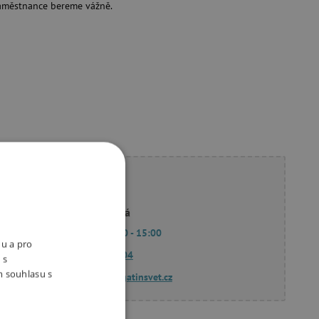
aměstnance bereme vážně.
ete poradit?
Linda Hodková
Po - Pá 9:00 - 15:00
nu a pro
770 601 604
 s
m souhlasu s
dotazy@agatinsvet.cz