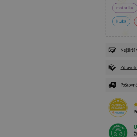
motoriku
kluka
Nejširší
Zdravot
Poštovn
P
U
Ž