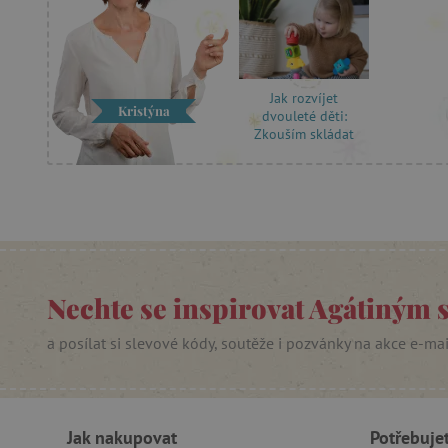
_pinterest_ct_ua
AWSALBCORS
Jak rozvíjet
Kristýna
dvouleté děti:
Zkouším skládat
_sp_id.f442
featureFlagCheckoutExpe
udid
product_filter_remember
Nechte se inspirovat Agátiným 
a posílat si slevové kódy, soutěže i pozvánky na akce e-ma
Provider
Provi
/
Název
Název
Název
Doména
Domé
S
smc_dyn_item
COMPASS
Google
Googl
.docs.google
.docs.
Jak nakupovat
Potřebuje
smc_dyn_item_code