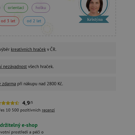
orientaci
holku
Kristýna
od 3 let
od 2 let
 výběr
kreativních hraček
v ČR.
ní nezávadnost
všech hraček.
é zdarma
při nákupu nad 2800 Kč.
4,9
/5
řes 10 500 pozitivních
recenzí
držitelný e-shop
ivotní prostředí a péči o