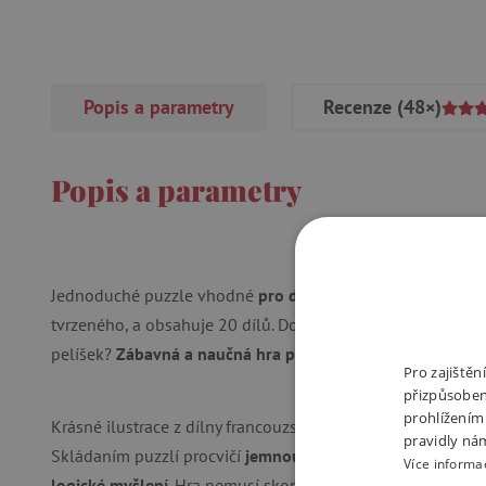
Popis a parametry
Recenze
(48×)
Popis a parametry
Jednoduché puzzle vhodné
pro děti od 2 let
. Krabička je 
tvrzeného, a obsahuje 20 dílů. Dokážete přiřadit zvířátku
pelíšek?
Zábavná a naučná hra pro nejmenší děti.
Pro zajiště
přizpůsoben
prohlížením
Krásné ilustrace z dílny francouzského výrobce Djeco. Ideál
pravidly ná
Skládaním puzzlí procvičí
jemnou
motoriku
,
paměť
,
konce
Více informa
logické
myšlení
. Hra nemusí skončit složením obrázku. Buď