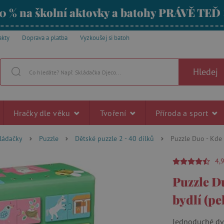
0 % na školní aktovky a batohy PRÁVĚ TEĎ
akty
Doprava a platba
Vyzkoušej si batoh
Hledej
Hračky dle věku
Tvoření
Příroda a sport
kládačky
Puzzle
Dětské puzzle 2 - 40 dílků
Puzzle Duo - Kde 
4,
Puzzle D
bydlí (pe
Jednoduché dvo