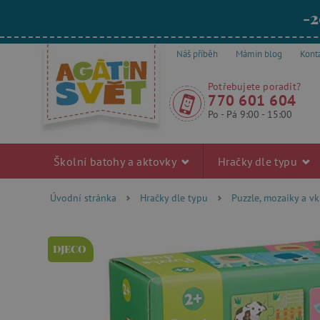
-2
Náš příběh
Mámin blog
Kont
Potřebujete poradit?
770 601 604
Po - Pá 9:00 - 15:00
Školní batohy a aktovky
Hračky dle typu
Úvodní stránka
Hračky dle typu
Puzzle, mozaiky a v
DJECO