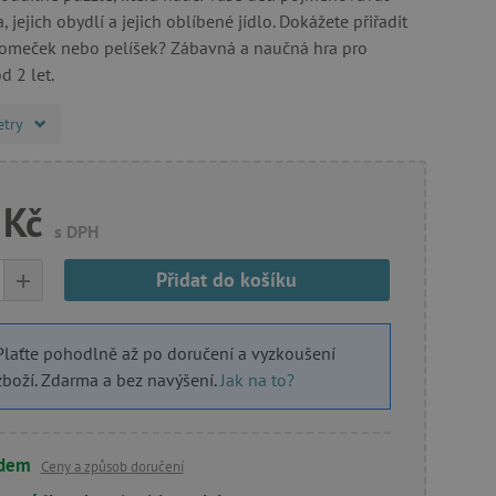
, jejich obydlí a jejich oblíbené jídlo. Dokážete přiřadit
domeček nebo pelíšek? Zábavná a naučná hra pro
d 2 let.
etry
 Kč
s DPH
+
Přidat do košíku
Plaťte pohodlně až po doručení a vyzkoušení
zboží. Zdarma a bez navýšení.
Jak na to?
adem
Ceny a způsob doručení