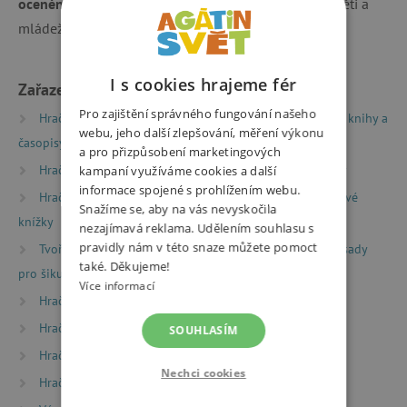
ocenění Zlatá stuha
v kategorii literatura faktu pro děti a
mládež.
I s cookies hrajeme fér
Zařazeno v kategoriích
Pro zajištění správného fungování našeho
Hračky dle typu
Knihy
Encyklopedie, naučné knihy a
webu, jeho další zlepšování, měření výkonu
časopisy
Návody, příručky a kreativní pracovní sešity
a pro přizpůsobení marketingových
Hračky dle typu
Knihy
Oceněné dětské knihy
kampaní využíváme cookies a další
informace spojené s prohlížením webu.
Hračky dle typu
Knihy
Zábavné a samolepkové
Snažíme se, aby na vás nevyskočila
knížky
nezajímavá reklama. Udělením souhlasu s
pravidly nám v této snaze můžete pomoct
Tvoření
Kreativní sady a vyrábění
Kreativní sady
také. Děkujeme!
pro šikuly
Více informací
Hračky dle typu
Montessori hračky
Hračky dle věku
Hry a hračky pro děti od 3 let
SOUHLASÍM
Hračky dle věku
Hry a hračky pro předškoláky
Nechci cookies
Hračky dle věku
Hry a hračky pro děti od 6 let