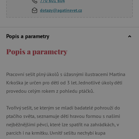
770 601 604
dotazy@agatinsvet.cz
Popis a parametry
Popis a parametry
Pracovní sešit plný úkolů s úžasnými ilustracemi Martina
Krkoška je určen pro děti od 3 let. Jednotlivé úkoly děti
provedou celým rokem z pohledu ptáčků.
Tvořivý sešit, se kterým se mladí badatelé pohrouží do
ptačího světa, seznamuje děti hravou formou s našimi
nejběžnějšími pěvci, které lze spatřit na zahrádkách, v
parcích i na krmítku. Uvnitř sešitu nechybí kupa