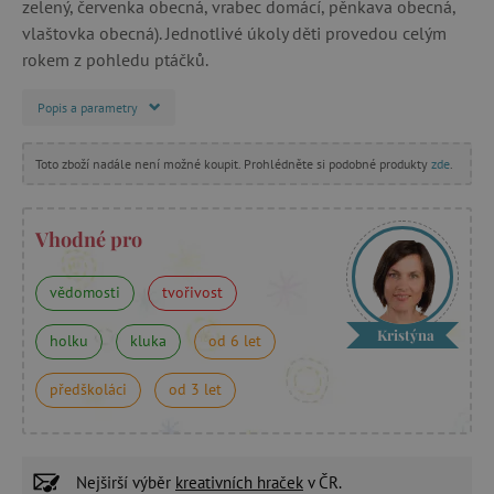
zelený, červenka obecná, vrabec domácí, pěnkava obecná,
vlaštovka obecná). Jednotlivé úkoly děti provedou celým
rokem z pohledu ptáčků.
Popis a parametry
Toto zboží nadále není možné koupit. Prohlédněte si podobné produkty
zde
.
Vhodné pro
vědomosti
tvořivost
Kristýna
holku
kluka
od 6 let
předškoláci
od 3 let
Nejširší výběr
kreativních hraček
v ČR.