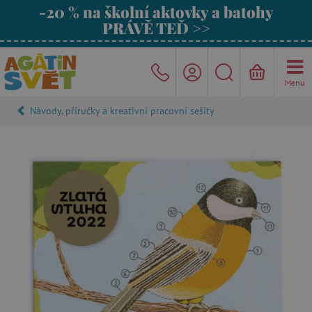
-20 % na školní aktovky a batohy
PRÁVĚ TEĎ >>
Menu
Návody, příručky a kreativní pracovní sešity