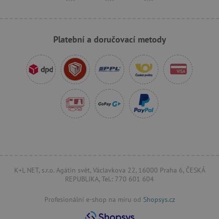
AWSALBCORS
Amazon.com Inc.
Platební a doručovací metody
www.pages06.net
K+L NET, s.r.o. Agátin svět, Václavkova 22, 16000 Praha 6, ČESKÁ
REPUBLIKA, Tel.: 770 601 604
_sp_id.f442
www.agatinsvet.cz
Profesionální e-shop na míru od
Shopsys.cz
featureFlagCheckoutExperimentVariant
www.agatinsvet.cz
udid
.agatinsvet.cz