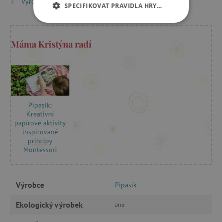
Výrobci
Pipasik
SPECIFIKOVAT PRAVIDLA HRY…
NEZBYTNĚ NUTNÉ COOKIES
Máma Kristýna radí
ANALYTICKÉ COOKIES
MARKETINGOVÉ COOKIES
FUNKČNÍ SOUBORY
Pipasik:
Kreativní
papírové aktivity
inspirované
principy
Nezbytně nutné cookies
Montessori
Analytické cookies
Marketingové cookies
Funkční soubory
Výrobce
Pipasik
Nezbytně nutné soubory cookie umožňují
základní funkce webových stránek, jako je
Ekologický výrobek
ano
přihlášení uživatele a správa účtu. Webové
stránky nelze bez nezbytně nutných souborů
cookie správně používat.