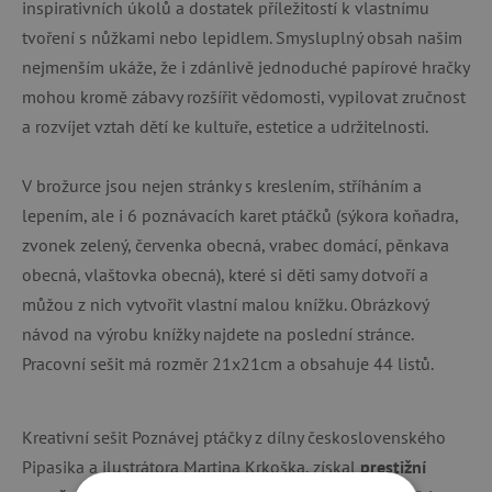
inspirativních úkolů a dostatek příležitostí k vlastnímu
tvoření s nůžkami nebo lepidlem. Smysluplný obsah našim
nejmenším ukáže, že i zdánlivě jednoduché papírové hračky
mohou kromě zábavy rozšířit vědomosti, vypilovat zručnost
a rozvíjet vztah dětí ke kultuře, estetice a udržitelnosti.
V brožurce jsou nejen stránky s kreslením, stříháním a
lepením, ale i 6 poznávacích karet ptáčků (sýkora koňadra,
zvonek zelený, červenka obecná, vrabec domácí, pěnkava
obecná, vlaštovka obecná), které si děti samy dotvoří a
můžou z nich vytvořit vlastní malou knížku. Obrázkový
návod na výrobu knížky najdete na poslední stránce.
Pracovní sešit má rozměr 21x21cm a obsahuje 44 listů.
Kreativní sešit Poznávej ptáčky z dílny československého
Pipasika a ilustrátora Martina Krkoška, získal
prestižní