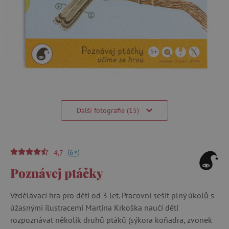
Další fotografie (15)
(
)
+
6
4,7
Poznávej ptáčky
Vzdělávací hra pro děti od 3 let. Pracovní sešit plný úkolů s
úžasnými ilustracemi Martina Krkoška naučí děti
rozpoznávat několik druhů ptáků (sýkora koňadra, zvonek