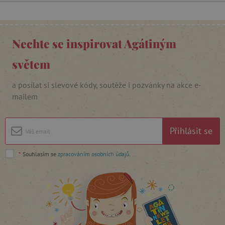
Nechte se inspirovat Agátiným
světem
cjConsent
.agatinsvet.cz
a posílat si slevové kódy, soutěže i pozvánky na akce e-
mailem
Přihlásit se
CookieScriptConsent
CookieScript
www.agatinsvet.cz
*
Souhlasím se
zpracováním osobních údajů
.