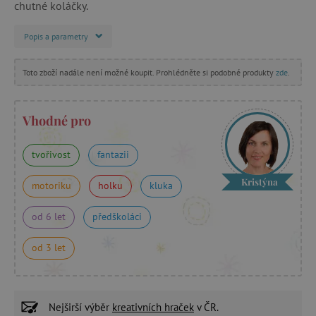
chutné koláčky.
Popis a parametry
Toto zboží nadále není možné koupit. Prohlédněte si podobné produkty
zde
.
Vhodné pro
tvořivost
fantazii
Kristýna
motoriku
holku
kluka
od 6 let
předškoláci
od 3 let
Nejširší výběr
kreativních hraček
v ČR.