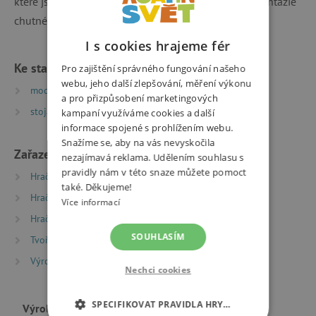
které jsou součástí balení, si vytvoříte dle nálady a fantazie
chutné koláčky.
I s cookies hrajeme fér
Ke stažení
Pro zajištění správného fungování našeho
webu, jeho další zlepšování, měření výkonu
modelinoveobrazkykomprim | PDF | 0.79 MB
a pro přizpůsobení marketingových
stojanekkomprim | PDF | 0.28 MB
kampaní využíváme cookies a další
informace spojené s prohlížením webu.
Snažíme se, aby na vás nevyskočila
Zařazeno v kategoriích
nezajímavá reklama. Udělením souhlasu s
pravidly nám v této snaze můžete pomoct
Hračky dle věku
Hry a hračky pro děti od 3 let
také. Děkujeme!
Hračky dle věku
Hry a hračky pro předškoláky
Více informací
Hračky dle věku
Hry a hračky pro děti od 6 let
SOUHLASÍM
Tvoření
Modelíny a modelovací sady
Výrobci
Hasbro
Nechci cookies
SPECIFIKOVAT PRAVIDLA HRY…
Výrobce
Hasbro