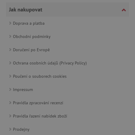
Jak nakupovat
Doprava a platba
cjConsent
.agatinsvet.cz
Obchodní podmínky
Doručení po Evropě
Ochrana osobních údajů (Privacy Policy)
Poučení o souborech cookies
CookieScriptConsent
CookieScript
www.agatinsvet.cz
Impressum
Pravidla zpracování recenzí
Pravidla řazení nabídek zboží
Prodejny