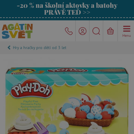
-20 % na školní aktovky a batohy
PRÁVĚ TEĎ >>
Menu
Hry a hračky pro děti od 3 let