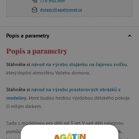
dotazy@agatinsvet.cz
Popis a parametry
Popis a parametry
Stáhněte si
návod na výrobu stojánku na čajovou svíčku
,
který doplní atmosféru Vašeho domova.
Stáhněte si
návod na výrobu prostorových obrázků z
modelíny
, které budou hezkou výzdobou dětského pokoje
či milým dárkem.
Sada s modelínou pro děti od 3 let. V sad děti naleznou
pomůcky na pečení a zdobení koláčů. Pomocí formiček,