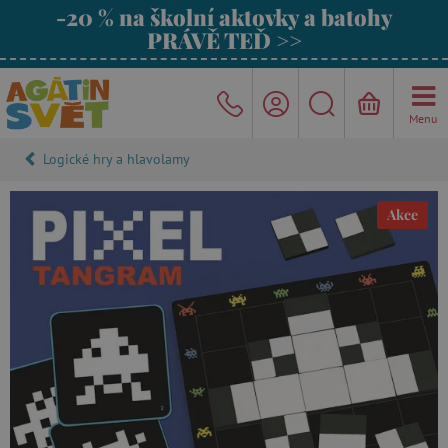
-20 % na školní aktovky a batohy
PRÁVĚ TEĎ >>
Menu
Logické hry a hlavolamy
Akce