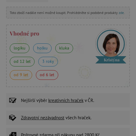
Toto zboží nadále není možné koupit. Prohlédněte si podobné produkty
zde
.
Vhodné pro
logiku
holku
kluka
Kristýna
od 12 let
3 roky
od 9 let
od 6 let
Nejširší výběr
kreativních hraček
v ČR.
Zdravotní nezávadnost
všech hraček.
Poštovné zdarma
při nákupu nad 2800 Kč.