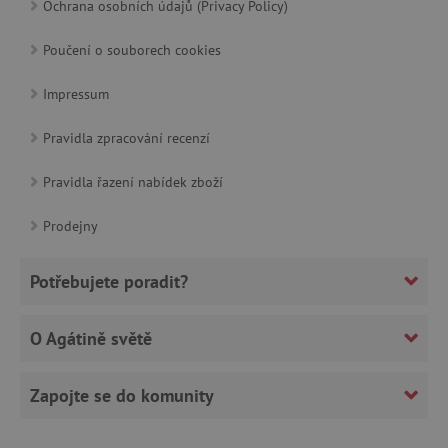
Ochrana osobních údajů (Privacy Policy)
cjConsent
.agatinsvet.cz
Poučení o souborech cookies
Impressum
Pravidla zpracování recenzí
CookieScriptConsent
CookieScript
www.agatinsvet.cz
Pravidla řazení nabídek zboží
Prodejny
Potřebujete poradit?
O Agátině světě
Zapojte se do komunity
PHPSESSID
PHP.net
p
www.agatinsvet.cz