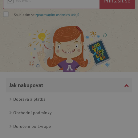
Přihlásit se
*
Souhlasím se
zpracováním osobních údajů
.
_lb_ccc
.agatinsvet.cz
Google Privacy Policy
Jak nakupovat
Doprava a platba
Obchodní podmínky
Doručení po Evropě