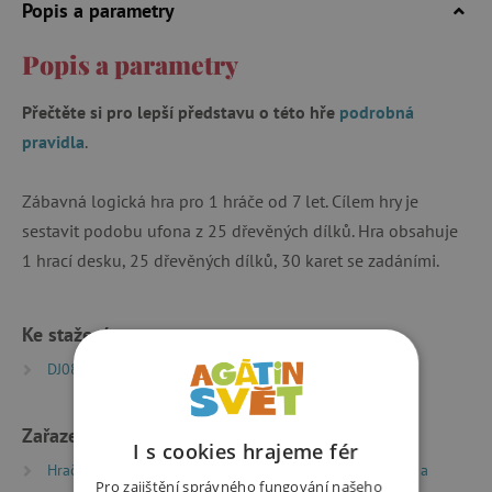
Popis a parametry
Popis a parametry
Přečtěte si pro lepší představu o této hře
podrobná
pravidla
.
Zábavná logická hra pro 1 hráče od 7 let. Cílem hry je
sestavit podobu ufona z 25 dřevěných dílků. Hra obsahuje
1 hrací desku, 25 dřevěných dílků, 30 karet se zadáními.
Ke stažení
DJ08443_Pixel_Tangramy | PDF | 0.79 MB
Zařazeno v kategoriích
I s cookies hrajeme fér
Hračky dle typu
Společenské hry
Logické hry a
Pro zajištění správného fungování našeho