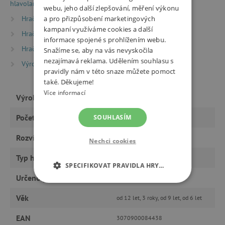
hlavolamy
webu, jeho další zlepšování, měření výkonu
Hračky dle věku
Hry a hračky pro děti od 6 let
a pro přizpůsobení marketingových
kampaní využíváme cookies a další
Hračky dle věku
Hry a hračky pro děti od 9 let
informace spojené s prohlížením webu.
Hračky dle věku
Hry a hračky pro děti od 12 let
Snažíme se, aby na vás nevyskočila
nezajímavá reklama. Udělením souhlasu s
Výrobci
Djeco
pravidly nám v této snaze můžete pomoct
také. Děkujeme!
Více informací
Výrobce
Djeco
Počet hráčů
SOUHLASÍM
1
Rozvíjí
logiku
Nechci cookies
Typ hračky
hry
SPECIFIKOVAT PRAVIDLA HRY…
Určeno pro
holku, kluka
NEZBYTNĚ NUTNÉ COOKIES
Věk
od 12 let, 3 roky, od 9 let, od 6 let
ANALYTICKÉ COOKIES
EAN
3070900084438